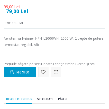
electric cu filtru
Heinner HHB-
...
DC1000SSBK ...
99,00 Lei
79,00 Lei
89,00 Lei
139,00 Lei
Stoc epuizat
Masina de tocat
Robot de
-21%
-33%
carne Bosch ...
bucatarie
Heinner ...
549,00 Lei
Aeroterma Heinner HFH-L2000WH, 2000 W, 2 trepte de putere,
199,00 Lei
termostat reglabil, Alb
Masina de tocat
Robot de
-33%
-14%
carne
bucatarie
NobeLTek ...
Heinner ...
Preţurile afişate pe siteul nostru conţin timbru verde şi tva
199,00 Lei
299,00 Lei
INFO STOC
DESCRIERE PRODUS
SPECIFICAȚII
PĂRERI