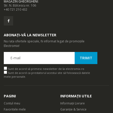
MAGAZIN GHEORGHENI
:
Str. N. Bălcescu nr. 106
+40 721 210 432
ABONAȚI-VĂ LA NEWSLETTER
Nu rata ofertele speciale, fii informat legat de promoțiile
Electromix!
Sunt de acord să primesc newsletter de la electromix.ro
Sunt de acord ca prestatorul acestui site să folosească datele
mele personale.
PAGINI
INFORMAȚII UTILE
Contul meu
Informații Livrare
Favoritele mele
Garanție & Service