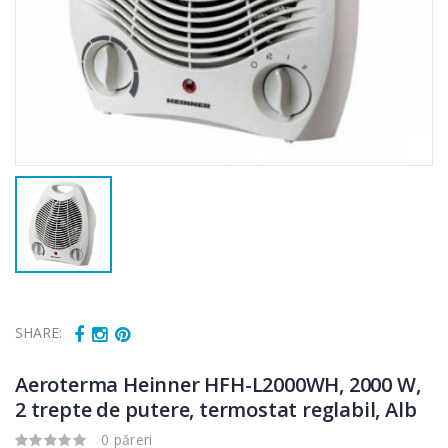
SHARE:
Aeroterma Heinner HFH-L2000WH, 2000 W,
2 trepte de putere, termostat reglabil, Alb
Fierbator
Mixer vertical
0 păreri
-25%
-18%