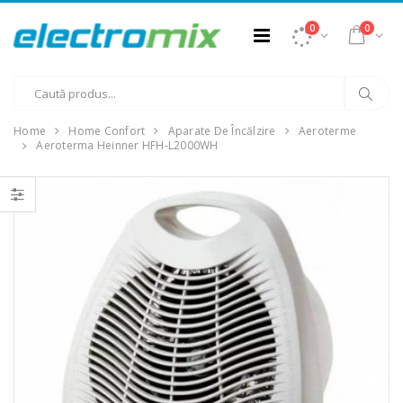
0
0
Home
Home Confort
Aparate De Încălzire
Aeroterme
Aeroterma Heinner HFH-L2000WH