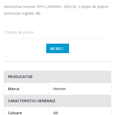
Aeroterma Heinner HFH-L2000WH, 2000 W, 2 trepte de putere,
termostat reglabil, Alb
2 trepte de putere
Datorita celor doua trepte de putere ale aparatului, poti seta
oricand nivelul de incalzire dorit, astfel vei beneficia de un
MAI MULT...
confort termic ridicat.
Termostat ajustabil
Ai un consum redus de energie datorita termostatului ajustabil,
PRODUCATOR
care opreste functionarea aparatului cand nivelul de incalzire
setat este atins.
Marca
Heinner
Indicator luminos on
CARACTERISTICI GENERALE
Datorita indicatorului luminos, vei sti mereu cand aeroterma
functioneaza.
Culoare
Alb