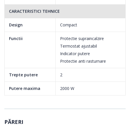
CARACTERISTICI TEHNICE
Protectie impotriva rasturnarii
In cazul in care aparatul este rasturnat accidental sau nu sta pe
Design
Compact
un plan perfect drept, comutatorul de protectie in caz de
rasturnare va opri functionarea aparatului, evitand astfel situatii
Functii
Protectie supraincalzire
neplacute.
Termostat ajustabil
Indicator putere
Protectie supraincalzire
Protectie anti rasturnare
Datorita sistemului de protectie impotriva supraincalzirii,
aparatul se va opri automat In cazul in care orificiile de admisie
Trepte putere
2
ale aerului sunt acoperite accidental.
Putere maxima
2000 W
PĂRERI