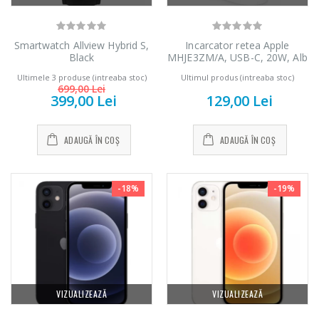
Masina de tocat
Robot de
-21%
-33%
carne Bosch ...
bucatarie Heinner
Smartwatch Allview Hybrid S,
Incarcator retea Apple
...
Black
MHJE3ZM/A, USB-C, 20W, Alb
549,00 Lei
Ultimele 3 produse (intreaba stoc)
Ultimul produs (intreaba stoc)
199,00 Lei
699,00 Lei
399,00 Lei
129,00 Lei
Masina de tocat
Robot de
-33%
-14%
carne NobeLTek
bucatarie Heinner
ADAUGĂ ÎN COȘ
ADAUGĂ ÎN COȘ
...
...
199,00 Lei
299,00 Lei
-18%
-19%
VIZUALIZEAZĂ
VIZUALIZEAZĂ