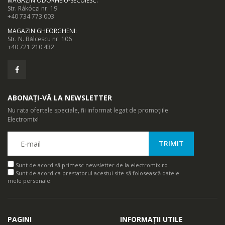
MAGAZIN ODORHEIU-SECUIESC
:
Str. Rákóczi nr. 19
+40 734 773 003
MAGAZIN GHEORGHENI
:
Str. N. Bălcescu nr. 106
+40 721 210 432
ABONAȚI-VĂ LA NEWSLETTER
Nu rata ofertele speciale, fii informat legat de promoțiile
Electromix!
Sunt de acord să primesc newsletter de la electromix.ro
Sunt de acord ca prestatorul acestui site să folosească datele
mele personale.
PAGINI
INFORMAȚII UTILE