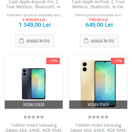
Casti Apple Airpods Pro 2,
Casti Apple AirPods 2, True
True Wireless, Bluetooth, In-
Wireless, Bluetooth, In-Ear,
Ear, Microfon, Noise
Microfon, Alb
Ultimele 2 produse (intreaba stoc)
Ultimul produs (intreaba stoc)
Cancelling, Carcasa MagSafe,
1 599,00 Lei
799,00 Lei
Alb
1 349,00 Lei
649,00 Lei
ADAUGĂ ÎN COȘ
ADAUGĂ ÎN COȘ
-19%
-19%
VIZUALIZEAZĂ
VIZUALIZEAZĂ
Telefon mobil Samsung
Telefon mobil Samsung
Galaxy A06, 64GB, 4GB RAM,
Galaxy A06, 64GB, 4GB RAM,