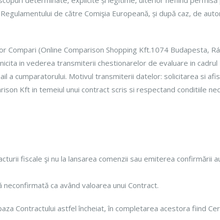
copuri determinate, explicite și legitime, ulterior nefiind permisă
a Regulamentului de către Comişia Europeană, și după caz, de au
ilor Compari (Online Comparison Shopping Kft.1074 Budapesta, R
cita in vederea transmiterii chestionarelor de evaluare in cadr
il a cumparatorului. Motivul transmiterii datelor: solicitarea si a
on Kft in temeiul unui contract scris si respectand conditiile nec
acturii fiscale şi nu la lansarea comenzii sau emiterea confirmării
 neconfirmată ca având valoarea unui Contract.
baza Contractului astfel încheiat, în completarea acestora fiind Ce