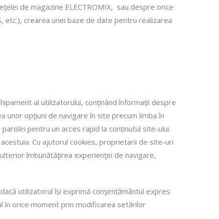
e reţelei de magazine ELECTROMIX, sau despre orice
, etc.), crearea unei baze de date pentru realizarea
ipament al utilizatorului, conţinând înformații despre
a unor opţiuni de navigare în site precum limba în
parolei pentru un acces rapid la conținutul site-ului.
 acestuia. Cu ajutorul cookies, proprietarii de site-uri
e ulterior îmbunătăţirea experienţei de navigare,
ar dacă utilizatorul își exprimă conşimțământul expres
ul în orice moment prin modificarea setărilor