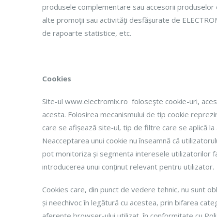
produsele complementare sau accesorii produselor c
alte promoţii sau activităţi desfășurate de ELECTROM
de rapoarte statistice, etc.
Cookies
Site-ul www.electromix.ro foloseşte cookie-uri, acest
acesta. Folosirea mecanismului de tip cookie reprezin
care se afișează site-ul, tip de filtre care se aplică 
Neacceptarea unui cookie nu înseamnă că utilizatorului î
pot monitoriza și segmenta interesele utilizatorilor f
introducerea unui conținut relevant pentru utilizator.
Cookies care, din punct de vedere tehnic, nu sunt oblig
și neechivoc în legătură cu acestea, prin bifarea cate
aferente browser-ului utilizat, în conformitate cu Pol