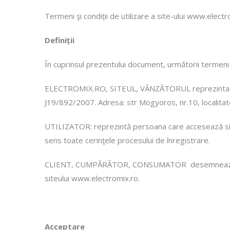
Termeni şi condiții de utilizare a site-ului www.elect
Definiții
În cuprinsul prezentului document, următorii termeni f
ELECTROMIX.RO, SITEUL, VÂNZĂTORUL reprezinta fir
J19/892/2007. Adresa: str Mogyoros, nr.10, localitat
UTILIZATOR: reprezintă persoana care accesează site-u
sens toate cerinţele procesului de înregistrare.
CLIENT, CUMPĂRĂTOR, CONSUMATOR desemnează orice pe
siteului www.electromix.ro.
Acceptare