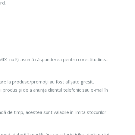
rd.
ROMIX nu își asumă răspunderea pentru corectitudinea
oare la produse/promoţii au fost afișate greșit,
 produs şi de a anunţa clientul telefonic sau e-mail în
ă de timp, acestea sunt valabile în limita stocurilor
od, datorită modificării caracteristicilor, deşign-ului