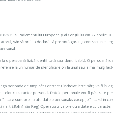
679 al Parlamentului European și al Conşiliului din 27 aprilie 2016 
atorul, vânzătorul ...) declară că prezintă garanţii contractuale, l
 personal.
e la o persoană fizică identificată sau identificabilă. O persoană i
referire la un număr de identificare ori la unul sau la mai mulţi factori
aga perioada de timp cât Contractul încheiat între părți va fi în vi
a datelor cu caracter personal. Datele personale vor fi păstrate p
 în care sunt prelucrate datele personale; excepție în cazul în car
stică ( art 89alin1 din Reg) Operatorul va prelucra datele cu caracter