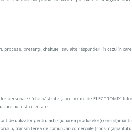
procese, pretenţii, cheltuieli sau alte răspunderi, în cazul în ca
r personale să fie păstrate şi prelucrate de ELECTROMIX. Informa
ru care au fost colectate.
 cont de utilizator pentru achiziţionarea produselor(consimţământul
orului), transmiterea de comunicări comerciale (consimţământul ut