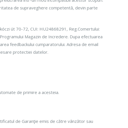
 prelucrarea într-un mod incompatibil acestor scopuri.
toritatea de supraveghere competentă, devin parte
ákóczi út 70-72, CUI: HU24868291, Reg.Comertului:
ul Programului Magazin de Incredere. Dupa efectuarea
fisarea feedbackului cumparatorului. Adresa de email
esare protectiei datelor.
 automate de primire a acesteia.
rtificatul de Garanţie emis de către vânzător sau