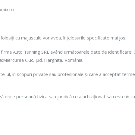
romix.ro
olosiți cu majuscule vor avea, înțelesurile specificate mai jos:
ma Auto Tunning SRL având următoarele date de identificare: C
e:Miercurea Ciuc, jud. Harghita, România.
l, în scopuri private sau profesionale şi care a acceptat termenii 
rsoană fizica sau juridică ce a achiziţionat sau este în curs 