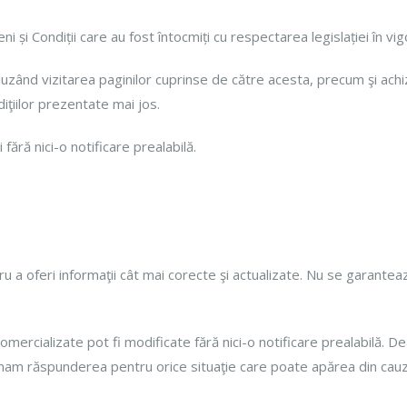
ni și Condiții care au fost întocmiți cu respectarea legislației în vi
zând vizitarea paginilor cuprinse de către acesta, precum şi achiziţ
iţiilor prezentate mai jos.
ră nici-o notificare prealabilă.
oferi informaţii cât mai corecte şi actualizate. Nu se garanteaz
 comercializate pot fi modificate fără nici-o notificare prealabilă.
clinam răspunderea pentru orice situaţie care poate apărea din cau