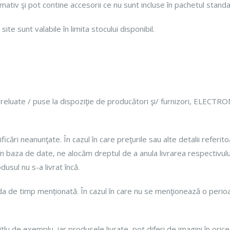
ativ şi pot contine accesorii ce nu sunt incluse în pachetul standa
te sunt valabile în limita stocului disponibil.
preluate / puse la dispoziţie de producători şi/ furnizori, ELECT
cări neanunţate. În cazul în care preţurile sau alte detalii referit
 în baza de date, ne alocăm dreptul de a anula livrarea respectivului
usul nu s-a livrat încă.
da de timp menționată. În cazul în care nu se menţionează o perioad
u de exemplu, iar produsele livrate, pot diferi de imagini în orice m