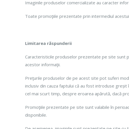
Imaginile produselor comercializate au caracter inform
Toate promoţiile prezentate prin intermediul acestui si
Limitarea răspunderii
Caracteristicile produselor prezentate pe site sunt 
acestor informaţii.
Preţurile produselor de pe acest site pot suferi modifi
inclusiv din cauza faptului că au fost introduse greșit
cel mai scurt timp, despre eroarea apărută, dacă prod
Promoţiile prezentate pe site sunt valabile în perioa
disponibile.
De asemenea, imaginile sunt prezentate pe site cu titl