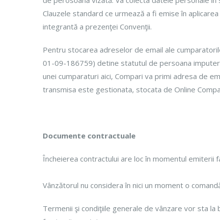
de perosoana vizată. Va colecta datele personale în s
Clauzele standard ce urmează a fi emise în aplicare
integrantă a prezenţei Convenţii.
Pentru stocarea adreselor de email ale cumparator
01-09-186759) detine statutul de persoana imputerni
unei cumparaturi aici, Compari va primi adresa de ema
transmisa este gestionata, stocata de Online Comparis
Documente contractuale
Încheierea contractului are loc în momentul emiterii f
Vânzătorul nu considera în nici un moment o comandă
Termenii şi condiţiile generale de vânzare vor sta la 