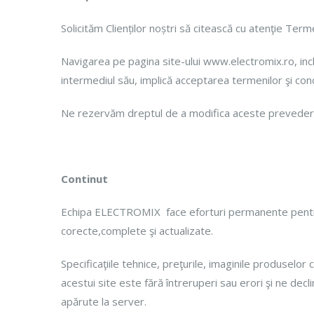
Solicităm Clienților noștri să citească cu atenţie Terme
Navigarea pe pagina site-ului www.electromix.ro, inclu
intermediul său, implică acceptarea termenilor şi cond
Ne rezervăm dreptul de a modifica aceste prevederi fă
Continut
Echipa ELECTROMIX face eforturi permanente pentru a 
corecte,complete şi actualizate.
Specificaţiile tehnice, preţurile, imaginile produselor
acestui site este fără întreruperi sau erori şi ne de
apărute la server.