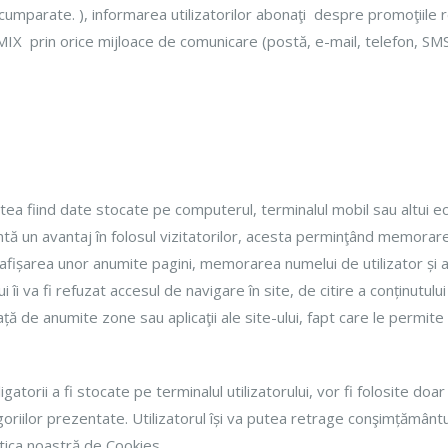
umparate. ), informarea utilizatorilor abonaţi despre promoţiil
IX prin orice mijloace de comunicare (postă, e-mail, telefon, SMS
ea fiind date stocate pe computerul, terminalul mobil sau altui ech
tă un avantaj în folosul vizitatorilor, acesta perminţând memorare
la afișarea unor anumite pagini, memorarea numelui de utilizator și a 
i va fi refuzat accesul de navigare în site, de citire a conținutului
ață de anumite zone sau aplicaţii ale site-ului, fapt care le permit
atorii a fi stocate pe terminalul utilizatorului, vor fi folosite do
goriilor prezentate. Utilizatorul își va putea retrage conşimțământ
itica noastră de Cookies.