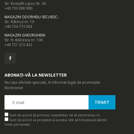
Str. Kossuth Lajos, Nr. 43
+40 733 090 990
MAGAZIN ODORHEIU-SECUIESC
:
Str. Rákóczi nr. 19
+40 734 773 003
MAGAZIN GHEORGHENI
:
Str. N. Bălcescu nr. 106
+40 721 210 432
ABONAȚI-VĂ LA NEWSLETTER
Nu rata ofertele speciale, fii informat legat de promoțiile
Electromix!
Sunt de acord să primesc newsletter de la electromix.ro
Sunt de acord ca prestatorul acestui site să folosească datele
mele personale.