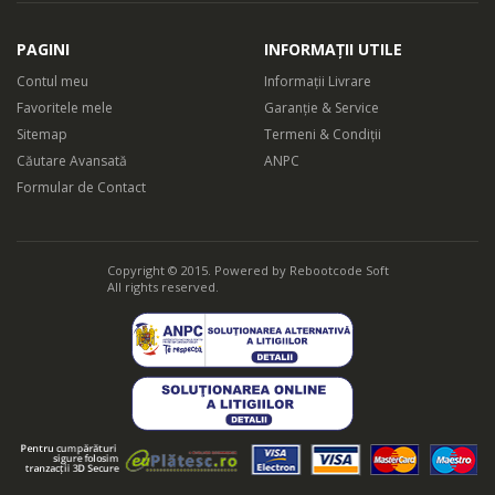
PAGINI
INFORMAȚII UTILE
Contul meu
Informații Livrare
Favoritele mele
Garanție & Service
Sitemap
Termeni & Condiții
Căutare Avansată
ANPC
Formular de Contact
Copyright © 2015. Powered by
Rebootcode Soft
All rights reserved.