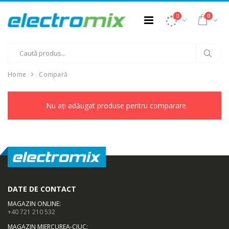
0
0
Home
Compară
Nu ați adăugat produse pentru comparare.
DATE DE CONTACT
MAGAZIN ONLINE
:
+40 721 210 532
MAGAZIN MIERCUREA-CIUC
: