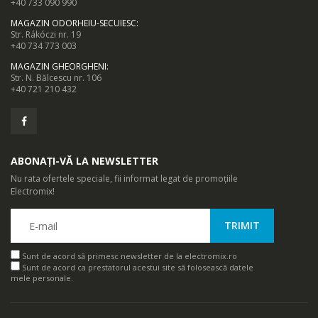
+40 733 090 990
MAGAZIN ODORHEIU-SECUIESC
:
Str. Rákóczi nr. 19
+40 734 773 003
MAGAZIN GHEORGHENI
:
Str. N. Bălcescu nr. 106
+40 721 210 432
ABONAȚI-VĂ LA NEWSLETTER
Nu rata ofertele speciale, fii informat legat de promoțiile
Electromix!
Sunt de acord să primesc newsletter de la electromix.ro
Sunt de acord ca prestatorul acestui site să folosească datele
mele personale.