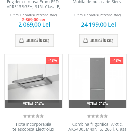
Frigider cu o usa Fram FSD-
Mobila de bucatarie Sierra
VRR315BGF+, 315l, Clasa F,
Ventilator, Lumina LED, H
Ultimul produs (intreaba stoc)
Ultimul produs (intreaba stoc)
176.9 cm, Crem
2 869,00 Lei
2 069,00 Lei
24 199,00 Lei
ADAUGĂ ÎN COȘ
ADAUGĂ ÎN COȘ
-18%
-18%
VIZUALIZEAZĂ
VIZUALIZEAZĂ
Hota incorporabila
Combina frigorifica, Arctic,
telescopica Electrolux
AK54305M40NFS, 266 l, Clasa