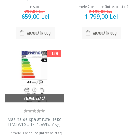
LFP326S, 1 motor, 410 m3/h,
E, H 181, 3 cm, Metal Look
În stoc
Ultimele 2 produse (intreaba stoc)
L 60 cm, Gri
799,00 Lei
2 199,00 Lei
659,00 Lei
1 799,00 Lei
ADAUGĂ ÎN COȘ
ADAUGĂ ÎN COȘ
-15%
VIZUALIZEAZĂ
Masina de spalat rufe Beko
BM3WFSU47415WB, 7 kg,
1400 rpm, Clasa A, Motor
Ultimele 3 produse (intreaba stoc)
ProSmart Inverter,