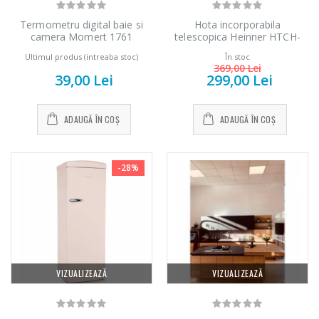
Termometru digital baie si
Hota incorporabila
camera Momert 1761
telescopica Heinner HTCH-
440FS, Putere de absorbtie
Ultimul produs (intreaba stoc)
În stoc
325 mc/h, 1 motor, 60 cm,
369,00 Lei
Inox
39,00 Lei
299,00 Lei
ADAUGĂ ÎN COȘ
ADAUGĂ ÎN COȘ
-28%
VIZUALIZEAZĂ
VIZUALIZEAZĂ