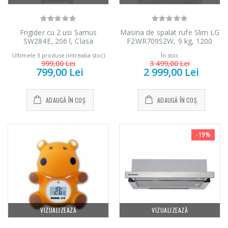
Masina de tocat
Espressor
-33%
-33%
carne NobeLTek
automat Heinner
Frigider cu 2 usi Samus
Masina de spalat rufe Slim LG
...
...
SW284E, 206 l, Clasa
F2WR709S2W, 9 kg, 1200
energetica E, H 143 cm, Alb
rpm, Clasa A, Motor Direct
Ultimele 3 produse (intreaba stoc)
În stoc
Drive, WiFi ,TurboWash,
199,00 Lei
799,00 Lei
999,00 Lei
3 499,00 Lei
Smart Diagnosis, Alb
799,00 Lei
2 999,00 Lei
Mixer vertical
Fierbator electric
-18%
-25%
Heinner HHB-
cu filtru ...
ADAUGĂ ÎN COȘ
ADAUGĂ ÎN COȘ
DC1000SSBK ...
89,00 Lei
139,00 Lei
-19%
VIZUALIZEAZĂ
VIZUALIZEAZĂ