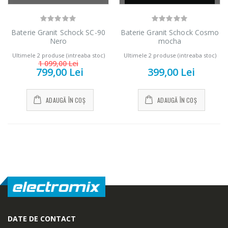
Baterie Granit Schock SC-90
Baterie Granit Schock Cosmo
Nero
mocha
Ultimele 2 produse (intreaba stoc)
Ultimele 2 produse (intreaba stoc)
1 099,00 Lei
799,00 Lei
399,00 Lei
ADAUGĂ ÎN COȘ
ADAUGĂ ÎN COȘ
Fierbator electric
Mixer vertical
-25%
-18%
cu filtru ...
Heinner HHB-
DC1000SSBK ...
89,00 Lei
139,00 Lei
DATE DE CONTACT