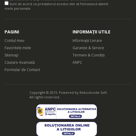
Sunt de acord ca prestatorul acestui site să folosească datele
mele personale.
PAGINI
INFORMAȚII UTILE
Contul meu
Informații Livrare
Favoritele mele
Garanție & Service
Sitemap
Termeni & Condiții
Căutare Avansată
ANPC
Formular de Contact
Copyright © 2015. Powered by
Rebootcode Soft
All rights reserved.