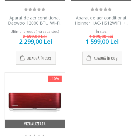
Aparat de aer conditionat
Aparat de aer conditionat
Daewoo 12000 BTU WI-FI,
Heinner HAC-HS12WIFI++,
DAC12CHSDW, A++, kit de
12000 BTU, Inverter, Wi-Fi,
Ultimul produs (intreaba stoc)
În stoc
instalare inclus (3m), filtre cu
Clasa A++
2 699,00 Lei
1 899,00 Lei
ioni de argint, functie iFeel,
2 299,00 Lei
1 599,00 Lei
Eco Mode, DAC-12CHSDW,
alb
ADAUGĂ ÎN COȘ
ADAUGĂ ÎN COȘ
-10%
VIZUALIZEAZĂ