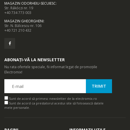
MAGAZIN ODORHEIU-SECUIESC
:
Str. Rákóczi nr. 19
+40 734 773 003
MAGAZIN GHEORGHENI
:
Str. N. Bălcescu nr. 106
+40 721 210 432
ABONAȚI-VĂ LA NEWSLETTER
Nu rata ofertele speciale, fii informat legat de promoțiile
Electromix!
Sunt de acord să primesc newsletter de la electromix.ro
Sunt de acord ca prestatorul acestui site să folosească datele
mele personale.
PAGINI
INFORMAȚII UTILE