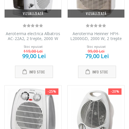
VIZUALIZEAZĂ
VIZUALIZEAZĂ
Aeroterma electrica Albatros
Aeroterma Heinner HFH-
AC-22A2, 2 trepte, 2000 W
L2000GD, 2000 W, 2 trepte
de putere, termostat reglabil,
Stoc epuizat
Stoc epuizat
Alb/Auriu
119,00 Lei
99,00 Lei
99,00 Lei
79,00 Lei
INFO STOC
INFO STOC
-25%
-20%