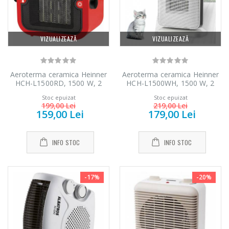
-33%
-33%
carne NobeLTek
automat Heinner
...
...
199,00 Lei
799,00 Lei
VIZUALIZEAZĂ
VIZUALIZEAZĂ
Aeroterma ceramica Heinner
Aeroterma ceramica Heinner
HCH-L1500RD, 1500 W, 2
HCH-L1500WH, 1500 W, 2
trepte de putere, termostat
trepte de putere, termostat
Stoc epuizat
Stoc epuizat
reglabil, Rosu
reglabil, Alb
199,00 Lei
219,00 Lei
159,00 Lei
179,00 Lei
INFO STOC
INFO STOC
-17%
-20%