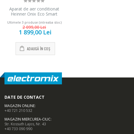
Aparat de aer conditionat
Heinner Onix Eco Smart
Inverter 12000 BTU Wi-Fi,
Ultimele 3 produse (intreaba stoc)
Clasa A++, Functie incalzire,
2 099,00 Lei
Functie ECO, Follow me, R32,
1 899,00 Lei
HAC-CO12WFN-RD, Rosu
ADAUGĂ ÎN COȘ
DATE DE CONTACT
MAGAZIN ONLINE
:
+40 721 210 532
MAGAZIN MIERCUREA-CIUC
:
Str. Kossuth Lajos, Nr. 43
+40 733 090 990