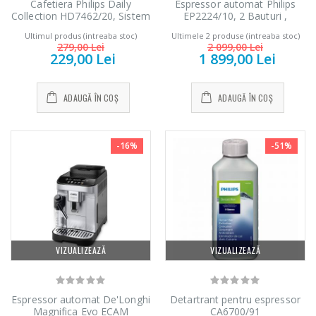
Cafetiera Philips Daily
Espressor automat Philips
Collection HD7462/20, Sistem
EP2224/10, 2 Bauturi ,
Anti-picurare, Sistem Aroma
Rasnita Ceramica, Sistem de
Ultimul produs (intreaba stoc)
Ultimele 2 produse (intreaba stoc)
twister, Vas de sticla, 1000W,
Spumare a Laptelui, Ecran
279,00 Lei
2 099,00 Lei
1.2 l, 2-15 cesti, Negru si
Tactil, Negru
229,00 Lei
1 899,00 Lei
metalic
ADAUGĂ ÎN COȘ
ADAUGĂ ÎN COȘ
-16%
-51%
VIZUALIZEAZĂ
VIZUALIZEAZĂ
Espressor automat De'Longhi
Detartrant pentru espressor
Magnifica Evo ECAM
CA6700/91