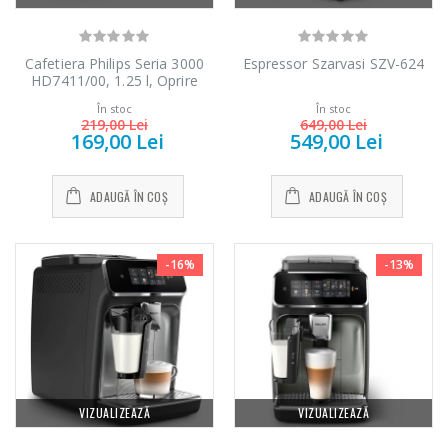
549,00 Lei
199,00 Lei
Cafetiera Philips Seria 3000
Espressor Szarvasi SZV-624
Masina de tocat
Robot de
-33%
-14%
HD7411/00, 1.25 l, Oprire
carne NobeLTek
bucatarie Heinner
automata, Alb arctic
...
...
În stoc
În stoc
219,00 Lei
649,00 Lei
169,00 Lei
549,00 Lei
199,00 Lei
299,00 Lei
ADAUGĂ ÎN COȘ
ADAUGĂ ÎN COȘ
-16%
-13%
VIZUALIZEAZĂ
VIZUALIZEAZĂ