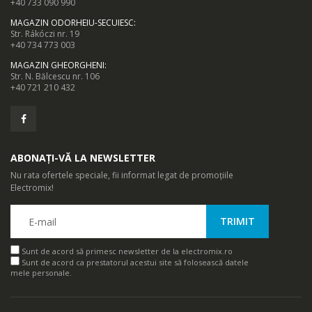
+40 733 090 990
MAGAZIN ODORHEIU-SECUIESC
:
Str. Rákóczi nr. 19
+40 734 773 003
MAGAZIN GHEORGHENI
:
Str. N. Bălcescu nr. 106
+40 721 210 432
ABONAȚI-VĂ LA NEWSLETTER
Nu rata ofertele speciale, fii informat legat de promoțiile
Electromix!
Sunt de acord să primesc newsletter de la electromix.ro
Sunt de acord ca prestatorul acestui site să folosească datele
mele personale.