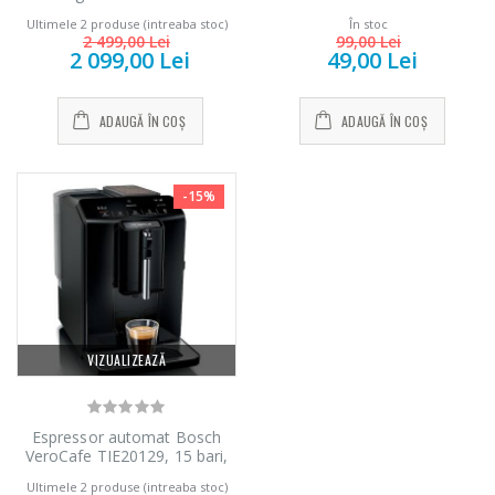
290.61.SB, 1450W, 6 tipuri de
Ultimele 2 produse (intreaba stoc)
În stoc
bauturi, 15 bari, Carafa pentru
2 499,00 Lei
99,00 Lei
lapte, Sistem LatteCrema,
2 099,00 Lei
49,00 Lei
Rasnita cu 13 setari,
Negru/argintiu
ADAUGĂ ÎN COȘ
ADAUGĂ ÎN COȘ
-15%
VIZUALIZEAZĂ
Espressor automat Bosch
VeroCafe TIE20129, 15 bari,
1,4 l, rasnita ceramica,
Ultimele 2 produse (intreaba stoc)
dispozitiv spumare lapte