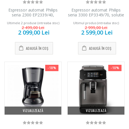
Espressor automat Philips
Espressor automat Philips
seria 2300 EP2339/40,
seria 3300 EP3349/70, solutie
1500W, presiune 15 bari,
de lapte LatteGO, 6 tipuri de
Ultimele 2 produse (intreaba stoc)
Ultimul produs (intreaba stoc)
solutie de lapte LatteGO, 4
bauturi, ecran tactil intuitiv,
2 499,00 Lei
2 999,00 Lei
tipuri de bauturi, 3 nivele de
Tehnologie noua SilentBrew
2 099,00 Lei
2 599,00 Lei
intensitate a aromei,
pentru preparare silentioasa,
capacitate 2 cesti, filtru
Aplicatie HomeID , rasnita
AquaClean, optiune cafea
ceramica, negru/argintiu
ADAUGĂ ÎN COȘ
ADAUGĂ ÎN COȘ
macinata, negru
-18%
-10%
VIZUALIZEAZĂ
VIZUALIZEAZĂ