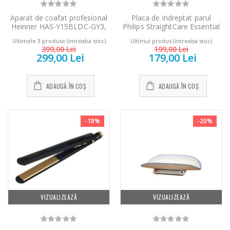
Aparat de coafat profesional
Placa de indreptat parul
Heinner HAS-Y15BLDC-GY3,
Philips StraightCare Essential
Motor BLDC, 1500 W, 3
BHS377/00, 230 grade, invelis
Ultimele 3 produse (intreaba stoc)
Ultimul produs (intreaba stoc)
trepte de putere, 3 setari de
ceramic, keratina, Negru/
399,00 Lei
199,00 Lei
temperatura, Ionizare,
Mov
299,00 Lei
179,00 Lei
Accesorii: perie rotunda
medie, perie pentru
indreptare, uscator, Alb cu roz
ADAUGĂ ÎN COȘ
ADAUGĂ ÎN COȘ
-18%
-20%
VIZUALIZEAZĂ
VIZUALIZEAZĂ