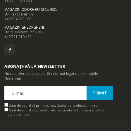
+40 733 090 990
MAGAZIN ODORHEIU-SECUIESC
:
Str. Rákóczi nr. 19
+40 734 773 003
MAGAZIN GHEORGHENI
:
Str. N. Bălcescu nr. 106
+40 721 210 432
ABONAȚI-VĂ LA NEWSLETTER
Nu rata ofertele speciale, fii informat legat de promoțiile
Electromix!
Sunt de acord să primesc newsletter de la electromix.ro
Sunt de acord ca prestatorul acestui site să folosească datele
mele personale.