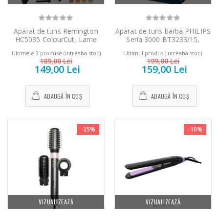
799,00 Lei
199,00 Lei
Aparat de tuns Remington
Aparat de tuns barba PHILIPS
HC5035 ColourCut, Lame
Seria 3000 BT3233/15,
Masina de spalat
Mixer vertical
Inox, Alimentare la retea, 1.5-
acumulator, autonomie 1h,
-25%
-18%
rufe frontala ...
Heinner HHB-
Ultimele 3 produse (intreaba stoc)
Ultimul produs (intreaba stoc)
25 mm, Alb/Gri
gri antracit
189,00 Lei
199,00 Lei
DC1000SSBK ...
149,00 Lei
159,00 Lei
1 199,00 Lei
139,00 Lei
ADAUGĂ ÎN COȘ
ADAUGĂ ÎN COȘ
-25%
-10%
VIZUALIZEAZĂ
VIZUALIZEAZĂ