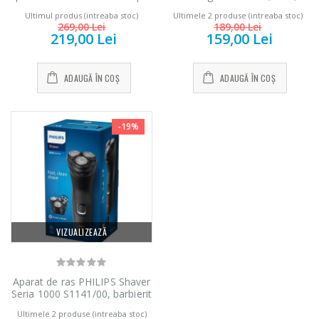
OneBlade QP2834/23
Lame otel, 3-42 mm,
Ultimul produs (intreaba stoc)
Ultimele 2 produse (intreaba stoc)
Acumulator, Negru
269,00 Lei
189,00 Lei
219,00 Lei
159,00 Lei
ADAUGĂ ÎN COȘ
ADAUGĂ ÎN COȘ
-19%
VIZUALIZEAZĂ
Aparat de ras PHILIPS Shaver
Seria 1000 S1141/00, barbierit
umed şi uscat, fara fir, capete
Ultimele 2 produse (intreaba stoc)
4D flexibile, lame