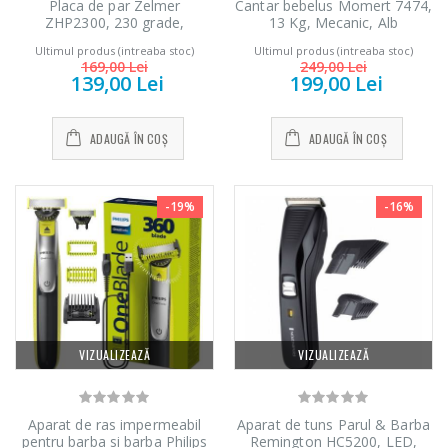
Placa de par Zelmer
Cantar bebelus Momert 7474,
ZHP2300, 230 grade,
13 Kg, Mecanic, Alb
nanoceramica, 60 W, Negru
Ultimul produs (intreaba stoc)
Ultimul produs (intreaba stoc)
169,00 Lei
249,00 Lei
139,00 Lei
199,00 Lei
ADAUGĂ ÎN COȘ
ADAUGĂ ÎN COȘ
-19%
-16%
VIZUALIZEAZĂ
VIZUALIZEAZĂ
Aparat de ras impermeabil
Aparat de tuns Parul & Barba
pentru barba si barba Philips
Remington HC5200, LED,