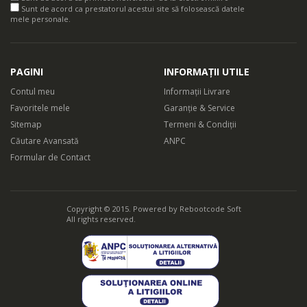
Sunt de acord ca prestatorul acestui site să folosească datele
mele personale.
PAGINI
INFORMAȚII UTILE
Contul meu
Informații Livrare
Favoritele mele
Garanție & Service
Sitemap
Termeni & Condiții
Căutare Avansată
ANPC
Formular de Contact
Copyright © 2015. Powered by
Rebootcode Soft
All rights reserved.