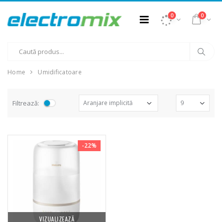
0
0
Home
Umidificatoare
Filtrează:
-22%
VIZUALIZEAZĂ