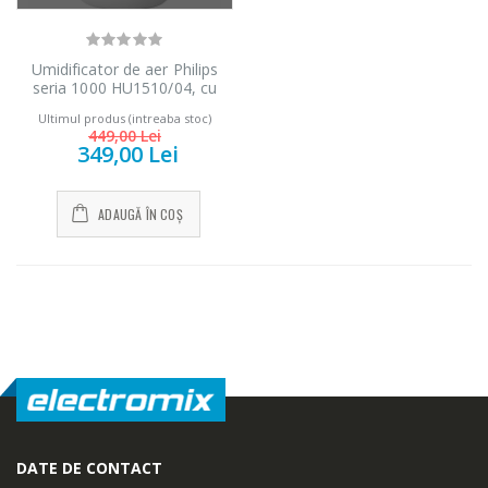
Umidificator de aer Philips
seria 1000 HU1510/04, cu
tehnologie ultrasonica,
Ultimul produs (intreaba stoc)
capacitare de umidificare
449,00 Lei
220ml/h, suprafata acoperita
349,00 Lei
max. 34mp, cartus anti-calcar
FY5133/00
ADAUGĂ ÎN COȘ
DATE DE CONTACT