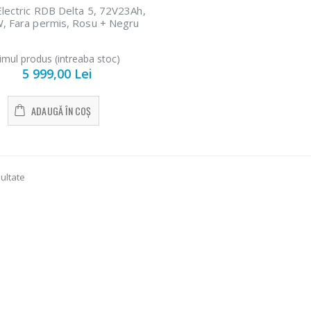
Electric RDB Delta 5, 72V23Ah,
, Fara permis, Rosu + Negru
timul produs (intreaba stoc)
5 999,00 Lei
ADAUGĂ ÎN COȘ
zultate