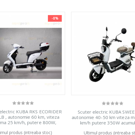
-8%
 electric KUBA RKS ECORIDER
Scuter electric KUBA SWEET
B , autonomie 60 km, viteza
autonomie 40-50 km viteza m
ma 25 km/h, putere 800W,
km/h putere 350W acumul
umulatori 60V/20Ah-clone
48V/12Ah, CIV inclusa, nu n
timul produs (intreaba stoc)
Ultimul produs (intreaba s
permis