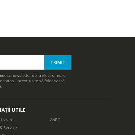
imesc newsletter de la electromix.ro
estatorul acestui site să folosească
e.
AȚII UTILE
 Livrare
ANPC
& Service