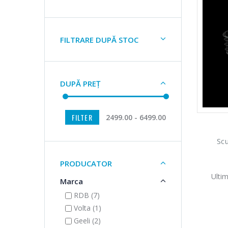
FILTRARE DUPĂ STOC
DUPĂ PREȚ
FILTER
2499.00 - 6499.00
Scu
PRODUCATOR
Ultim
Marca
RDB (7)
Volta (1)
Geeli (2)