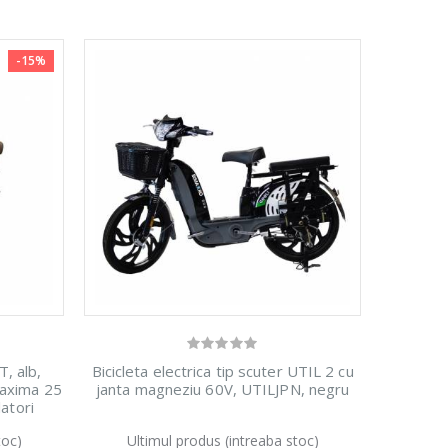
-15%
, alb,
Bicicleta electrica tip scuter UTIL 2 cu
axima 25
janta magneziu 60V, UTILJPN, negru
atori
ecesita
toc)
Ultimul produs (intreaba stoc)