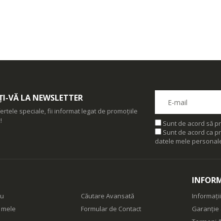
I-VĂ LA NEWSLETTER
ertele speciale, fii informat legat de promoțiile
!
Sunt de acord să pr
Sunt de acord ca pr
datele mele personal
INFORM
eu
Căutare Avansată
Informații
e mele
Formular de Contact
Garanție 