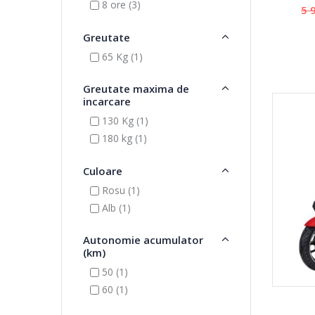
8 ore (3)
5 
Greutate
65 Kg (1)
Greutate maxima de
incarcare
130 Kg (1)
180 kg (1)
Culoare
Rosu (1)
Alb (1)
Autonomie acumulator
(km)
50 (1)
60 (1)