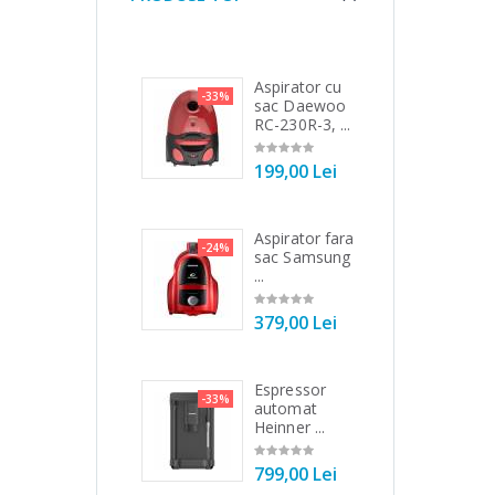
Mixer vertical
Aspirator cu
Fie
8%
-33%
-25%
Heinner HHB-
sac Daewoo
ele
DC1000SSBK
RC-230R-3, ...
filt
...
199,00 Lei
89
139,00 Lei
Aspirator fara
Ma
-24%
-21%
Robot de
sac Samsung
to
3%
bucatarie
...
Bos
Heinner ...
379,00 Lei
54
199,00 Lei
Espressor
Ma
-33%
-33%
Robot de
automat
to
4%
bucatarie
Heinner ...
No
Heinner ...
799,00 Lei
19
299,00 Lei