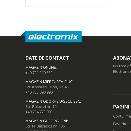
DATE DE CONTACT
ABONAȚ
Nu rata of
MAGAZIN ONLINE
:
Electromix
+40 721 210 532
MAGAZIN MIERCUREA-CIUC
:
Str. Kossuth Lajos, Nr. 43
+40 733 090 990
MAGAZIN ODORHEIU-SECUIESC
:
PAGINI
Str. Rákóczi nr. 19
+40 734 773 003
Contul m
MAGAZIN GHEORGHENI
:
Favoritel
Str. N. Bălcescu nr. 106