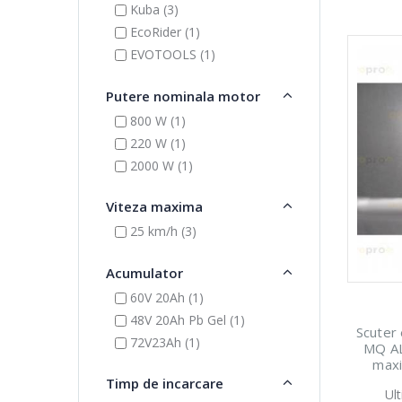
Kuba (3)
EcoRider (1)
EVOTOOLS (1)
Putere nominala motor
800 W (1)
220 W (1)
2000 W (1)
Viteza maxima
25 km/h (3)
Acumulator
60V 20Ah (1)
48V 20Ah Pb Gel (1)
Scuter
72V23Ah (1)
MQ AL
maxi
ac
Timp de incarcare
Ul