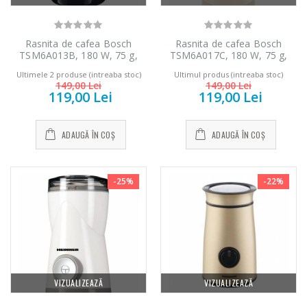
Rasnita de cafea Bosch
Rasnita de cafea Bosch
TSM6A013B, 180 W, 75 g,
TSM6A017C, 180 W, 75 g,
cutit otel inoxidabil, Negru
cutit otel inoxidabil, Crem
Ultimele 2 produse (intreaba stoc)
Ultimul produs (intreaba stoc)
149,00 Lei
149,00 Lei
119,00 Lei
119,00 Lei
ADAUGĂ ÎN COȘ
ADAUGĂ ÎN COȘ
-25%
-22%
Fierbator electric
Mixer vertical
-25%
-18%
cu filtru ...
Heinner HHB-
DC1000SSBK ...
VIZUALIZEAZĂ
VIZUALIZEAZĂ
89,00 Lei