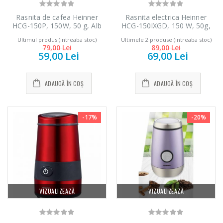
139,00 Lei
Rasnita de cafea Heinner
Rasnita electrica Heinner
HCG-150P, 150W, 50 g, Alb
HCG-150IXGD, 150 W, 50g,
Masina de tocat
Robot de
-21%
-33%
carcasa inox, Auriu
carne Bosch ...
bucatarie Heinner
Ultimul produs (intreaba stoc)
Ultimele 2 produse (intreaba stoc)
...
79,00 Lei
89,00 Lei
59,00 Lei
69,00 Lei
549,00 Lei
199,00 Lei
ADAUGĂ ÎN COȘ
ADAUGĂ ÎN COȘ
Masina de tocat
Robot de
-33%
-14%
carne NobeLTek
bucatarie Heinner
...
...
-17%
-20%
199,00 Lei
299,00 Lei
VIZUALIZEAZĂ
VIZUALIZEAZĂ