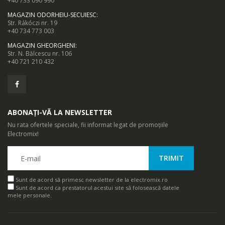
+40 733 090 990
MAGAZIN ODORHEIU-SECUIESC
:
Str. Rákóczi nr. 19
+40 734 773 003
MAGAZIN GHEORGHENI
:
Str. N. Bălcescu nr. 106
+40 721 210 432
ABONAȚI-VĂ LA NEWSLETTER
Nu rata ofertele speciale, fii informat legat de promoțiile
Electromix!
Sunt de acord să primesc newsletter de la electromix.ro
Sunt de acord ca prestatorul acestui site să folosească datele
mele personale.