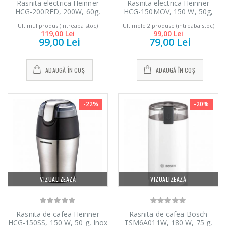
Rasnita electrica Heinner
Rasnita electrica Heinner
HCG-200RED, 200W, 60g,
HCG-150MOV, 150 W, 50g,
Interior Inox, Rosu
Mov
Ultimul produs (intreaba stoc)
Ultimele 2 produse (intreaba stoc)
119,00 Lei
99,00 Lei
99,00 Lei
79,00 Lei
ADAUGĂ ÎN COȘ
ADAUGĂ ÎN COȘ
-22%
-20%
VIZUALIZEAZĂ
VIZUALIZEAZĂ
Rasnita de cafea Heinner
Rasnita de cafea Bosch
HCG-150SS, 150 W, 50 g, Inox
TSM6A011W, 180 W, 75 g,