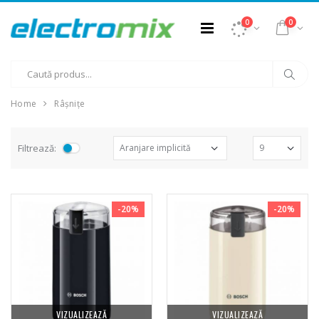
0
0
Home
Râșnițe
Filtrează:
-20%
-20%
VIZUALIZEAZĂ
VIZUALIZEAZĂ