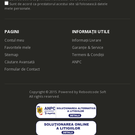
Sunt de acord ca prestatorul acestui site să folosească datele
mele personale.
PAGINI
INFORMAȚII UTILE
Contul meu
Informații Livrare
Favoritele mele
Garanție & Service
Sitemap
Termeni & Condiții
Căutare Avansată
ANPC
Formular de Contact
Copyright © 2015. Powered by
Rebootcode Soft
All rights reserved.