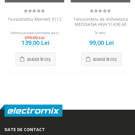
Tensiometru Momert 3112
Tensiometru de incheietura
MEDISANA HGH 51430 60
memorii White
Ultimul produs (intreaba stoc)
În stoc
299,00 Lei
139,00 Lei
99,00 Lei
ADAUGĂ ÎN COȘ
ADAUGĂ ÎN COȘ
Cuptor cu
Masina de tocat
-15%
-21%
microunde
carne Bosch ...
Heinner ...
549,00 Lei
289,00 Lei
DATE DE CONTACT