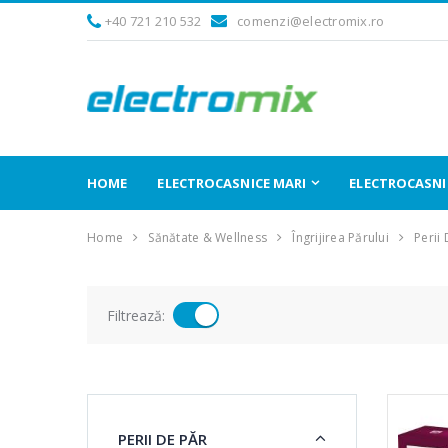
+40 721 210 532
comenzi@electromix.ro
HOME
ELECTROCASNICE MARI
ELECTROCASNIC
Home
Sănătate & Wellness
Îngrijirea Părului
Perii
Filtrează:
PERII DE PĂR