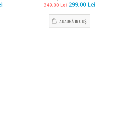
ei
299,00 Lei
u roz
stanga, ondulator dreapta, perie
349,00 Lei
rotunda mare, uscator, Negru cu verde
cu
Fierbator
-25%
oo
electric cu
ADAUGĂ ÎN COȘ
...
filtru ...
i
89,00 Lei
ara
Masina de
-21%
ng
tocat carne
Bosch ...
i
549,00 Lei
Masina de
-33%
tocat carne
NobeLTek ...
i
199,00 Lei