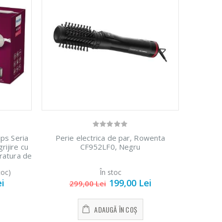
ips Seria
Perie electrica de par, Rowenta
ijire cu
CF952LF0, Negru
eratura de
ceramic din
toc)
În stoc
ei
199,00 Lei
299,00 Lei
ADAUGĂ ÎN COȘ