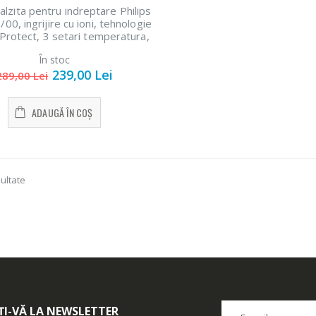
calzita pentru indreptare Philips
0, ingrijire cu ioni, tehnologie
rotect, 3 setari temperatura,
infuzie cu ulei de argan
În stoc
239,00 Lei
289,00 Lei
ADAUGĂ ÎN COȘ
zultate
I-VĂ LA NEWSLETTER