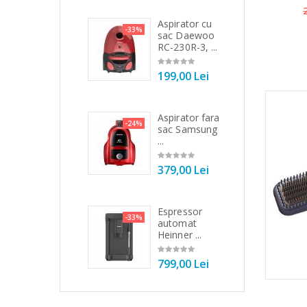
Mixer vertical
Aspirator cu
Fie
8%
-33%
-25%
Heinner HHB-
sac Daewoo
ele
DC1000SSBK
RC-230R-3, ...
filt
...
199,00 Lei
89
139,00 Lei
Aspirator fara
Ma
-24%
-21%
Robot de
sac Samsung
to
3%
bucatarie
...
Bos
Heinner ...
379,00 Lei
54
199,00 Lei
Espressor
Ma
-33%
-33%
Robot de
automat
to
4%
bucatarie
Heinner ...
No
Heinner ...
799,00 Lei
19
299,00 Lei