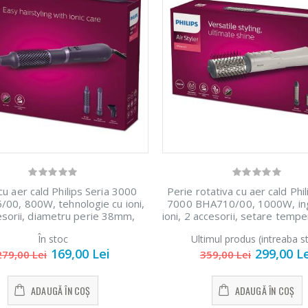
cu aer cald Philips Seria 3000
Perie rotativa cu aer cald Phil
00, 800W, tehnologie cu ioni,
7000 BHA710/00, 1000W, ingr
esorii, diametru perie 38mm,
ioni, 2 accesorii, setare temp
temperatura de ingrijire si aer
ingrijire, peri naturali, invelis 
În stoc
Ultimul produs (intreaba s
ce, infuzata cu cheratina
turmalina, Alb/crem
169,00 Lei
299,00 L
279,00 Lei
359,00 Lei
ADAUGĂ ÎN COȘ
ADAUGĂ ÎN COȘ