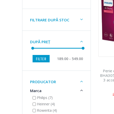
FILTRARE DUPĂ STOC
DUPĂ PREȚ
FILTER
189.00 - 549.00
Perie 
BHA305/
3 acc
PRODUCATOR
setare 
re
Marca
Philips (7)
Heinner (4)
Rowenta (4)