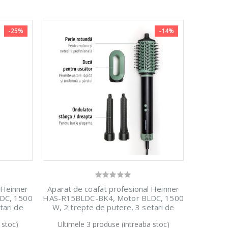
-25%
-14%
 Heinner
Aparat de coafat profesional Heinner
DC, 1500
HAS-R15BLDC-BK4, Motor BLDC, 1500
tari de
W, 2 trepte de putere, 3 setari de
ii: perie
temperatura, Functie auto curatare,
 stoc)
Ultimele 3 produse (intreaba stoc)
ntru
Ionizare, Functie aer rece, ondulator