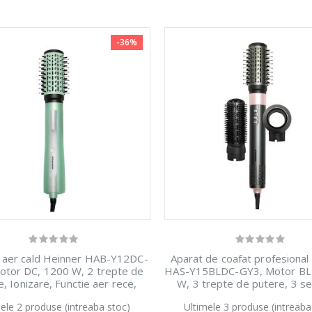
-36%
u aer cald Heinner HAB-Y12DC-
Aparat de coafat profesional
otor DC, 1200 W, 2 trepte de
HAS-Y15BLDC-GY3, Motor BL
, Ionizare, Functie aer rece,
W, 3 trepte de putere, 3 se
ii: perie rotunda medie, Verde
temperatura, Ionizare, Accesor
ele 2 produse (intreaba stoc)
Ultimele 3 produse (intreaba
cu alb
rotunda medie, perie pe