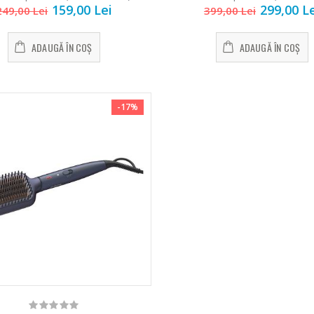
159,00 Lei
299,00 L
indreptare, uscator, Alb c
249,00 Lei
399,00 Lei
rbator
Mixer vertical
Aspirator 
-18%
-33%
ctric cu
Heinner HHB-
sac Daew
ADAUGĂ ÎN COȘ
ADAUGĂ ÎN COȘ
ru ...
DC1000SSBK
RC-230R-3, 
...
,00 Lei
199,00 Le
139,00 Lei
-17%
sina de
Aspirator f
-24%
cat carne
Robot de
sac Samsu
-33%
ch ...
bucatarie
...
Heinner ...
9,00 Lei
379,00 Le
199,00 Lei
sina de
Espressor
-33%
cat carne
Robot de
automat
-14%
beLTek ...
bucatarie
Heinner ...
Heinner ...
9,00 Lei
799,00 Le
299,00 Lei