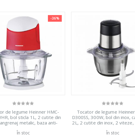
-36%
or de legume Heinner HMC-
Tocator de legume Heinne
R, bol sticla 1L, 2 cutite din
D300SS, 300W, bol din inox, c
 angrenaj metalic, baza anti-
2L, 2 cutite din inox, 2 viteze
e, sistem de siguranta, putere:
metalic, sistem de sigur
În stoc
În stoc
500W, culoare alb/rosu