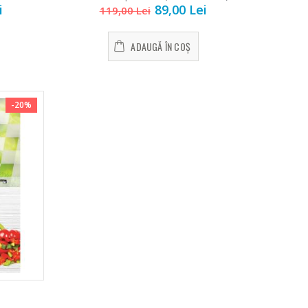
i
89,00 Lei
119,00 Lei
ADAUGĂ ÎN COȘ
-20%
cu
Fierbator
-25%
oo
electric cu
...
filtru ...
i
89,00 Lei