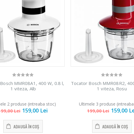
 Bosch MMR08A1, 400 W, 0.8 l,
Tocator Bosch MMR08R2, 400 
1 viteza, Alb
1 viteza, Rosu
ele 2 produse (intreaba stoc)
Ultimele 3 produse (intreaba
159,00 Lei
159,00 L
199,00 Lei
199,00 Lei
ADAUGĂ ÎN COȘ
ADAUGĂ ÎN COȘ