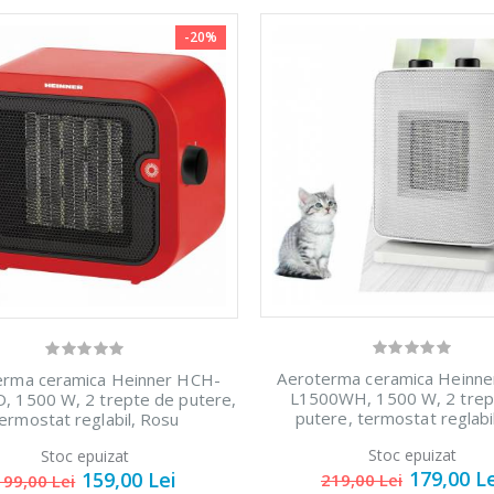
-20%
rbator
Mixer vertical
Aspirator 
-18%
-33%
ctric cu
Heinner HHB-
sac Daew
ru ...
DC1000SSBK
RC-230R-3, 
...
,00 Lei
199,00 Le
139,00 Lei
sina de
Aspirator f
-24%
cat carne
Robot de
sac Samsu
-33%
ch ...
bucatarie
...
Aeroterma ceramica Heinn
erma ceramica Heinner HCH-
Heinner ...
L1500WH, 1500 W, 2 trep
, 1500 W, 2 trepte de putere,
9,00 Lei
379,00 Le
putere, termostat reglabil
ermostat reglabil, Rosu
199,00 Lei
Stoc epuizat
Stoc epuizat
179,00 L
159,00 Lei
sina de
Espressor
219,00 Lei
199,00 Lei
-33%