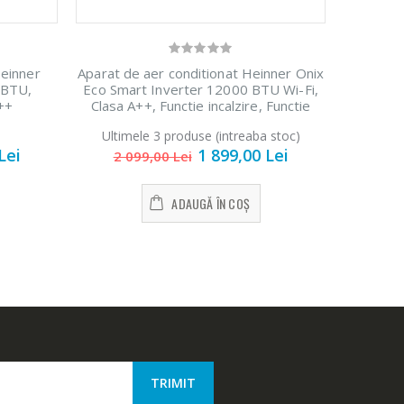
Heinner
Aparat de aer conditionat Heinner Onix
 BTU,
Eco Smart Inverter 12000 BTU Wi-Fi,
A++
Clasa A++, Functie incalzire, Functie
ECO, Follow me, R32, HAC-CO12WFN-
Ultimele 3 produse (intreaba stoc)
RD, Rosu
Lei
1 899,00 Lei
2 099,00 Lei
ADAUGĂ ÎN COȘ