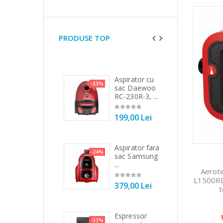
PRODUSE TOP
Mixer vertical
Aspirator cu
Fie
8%
-33%
-25%
Heinner HHB-
sac Daewoo
ele
DC1000SSBK
RC-230R-3, ...
filt
...
199,00 Lei
89
139,00 Lei
Aspirator fara
Ma
-24%
-21%
Robot de
sac Samsung
to
3%
bucatarie
...
Bos
Aerot
Heinner ...
L1500RD
379,00 Lei
54
t
199,00 Lei
Espressor
Ma
-33%
-33%