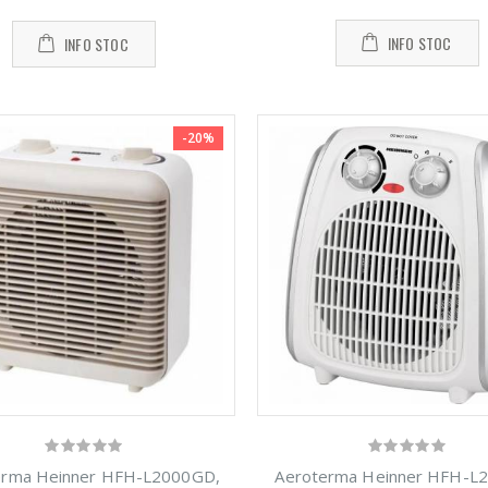
cat carne
Robot de
automat
-14%
beLTek ...
bucatarie
Heinner ...
Heinner ...
INFO STOC
INFO STOC
9,00 Lei
799,00 Le
299,00 Lei
-20%
erma Heinner HFH-L2000GD,
Aeroterma Heinner HFH-L2