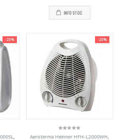
tocat carne
NobeLTek ...
INFO STOC
i
199,00 Lei
-25%
-20%
000SL,
Aeroterma Heinner HFH-L2000WH,