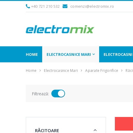
+40 721 210 532
comenzi@electromix.ro
HOME
ELECTROCASNICE MARI
ELECTROCASNIC
Home
Electrocasnice Mari
Aparate Frigorifice
Răc
Filtrează:
RĂCITOARE