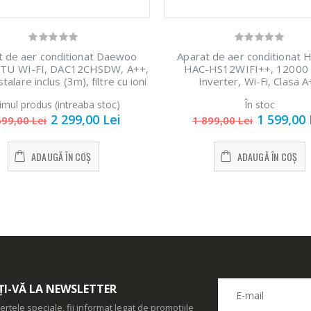
t de aer conditionat Daewoo
Aparat de aer conditionat 
TU WI-FI, DAC12CHSDW, A++,
HAC-HS12WIFI++, 12000
stalare inclus (3m), filtre cu ioni
Inverter, Wi-Fi, Clasa 
t, functie iFeel, Eco Mode, DAC-
timul produs (intreaba stoc)
În stoc
12CHSDW, alb
2 299,00 Lei
1 599,00 
699,00 Lei
1 899,00 Lei
ADAUGĂ ÎN COȘ
ADAUGĂ ÎN COȘ
I-VĂ LA NEWSLETTER
ertele speciale, fii informat legat de promoțiile