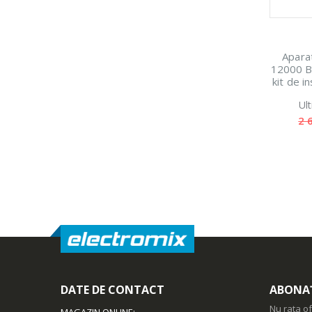
Apara
12000 B
kit de in
de argin
Ul
2 
DATE DE CONTACT
ABONAȚ
Nu rata of