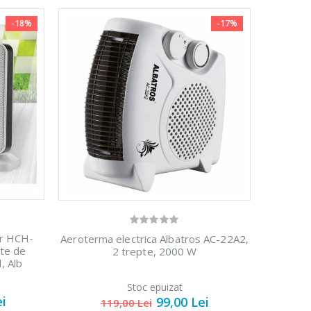
-18%
-17%
cu
Fierbator
-25%
oo
electric cu
...
filtru ...
i
89,00 Lei
ara
Masina de
-21%
ng
tocat carne
Bosch ...
er HCH-
Aeroterma electrica Albatros AC-22A2,
te de
2 trepte, 2000 W
i
549,00 Lei
, Alb
Stoc epuizat
ei
99,00 Lei
Masina de
119,00 Lei
-33%