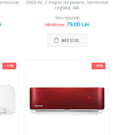
termostat
2000 W, 2 trepte de putere, termostat
reglabil, Alb
Stoc epuizat
i
79,00 Lei
99,00 Lei
INFO STOC
-16%
-10%