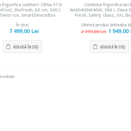
frigorifica Liebherr CBNa 572i
Combina frigorifica Arct
oFrost, BioFresh, 60 cm, 360 l,
AK60406M40W, 386 l, Clasa E
Twist-Ice, SmartDeviceBox
Fresh, Safety Glass, XXL Bo
integrat, Clasa A, Alb
202,5 cm, Alb
În stoc
Ultimul produs (intreaba s
7 499,00 Lei
1 949,00 
2 399,00 Lei
ADAUGĂ ÎN COȘ
ADAUGĂ ÎN COȘ
rezultate
rbator
Mixer vertical
Aspirator 
-18%
-33%
ctric cu
Heinner HHB-
sac Daew
ru ...
DC1000SSBK
RC-230R-3, 
...
,00 Lei
199,00 Le
139,00 Lei
sina de
Aspirator f
-24%
cat carne
Robot de
sac Samsu
-33%
ch ...
bucatarie
...