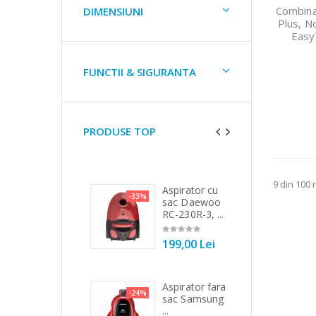
Combina 
DIMENSIUNI
Plus, N
Easy
FUNCTII & SIGURANTA
PRODUSE TOP
9 din 100 
Mixer vertical
Aspirator cu
Fie
8%
-33%
-25%
Heinner HHB-
sac Daewoo
ele
DC1000SSBK
RC-230R-3, ...
filt
...
199,00 Lei
89
139,00 Lei
Aspirator fara
Ma
-24%
-21%
Robot de
sac Samsung
to
3%
bucatarie
...
Bos