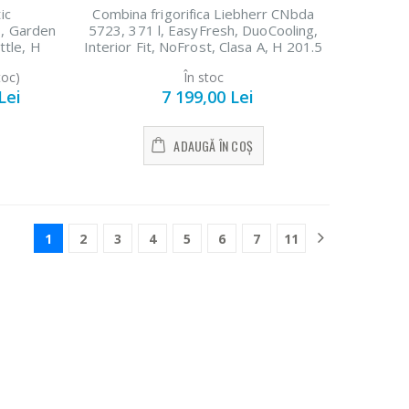
ic
Combina frigorifica Liebherr CNbda
, Garden
5723, 371 l, EasyFresh, DuoCooling,
ttle, H
Interior Fit, NoFrost, Clasa A, H 201.5
cm, Inox
toc)
În stoc
Lei
7 199,00 Lei
ADAUGĂ ÎN COȘ
1
2
3
4
5
6
7
11
cu
Fierbator
-25%
oo
electric cu
...
filtru ...
i
89,00 Lei
ara
Masina de
-21%
ng
tocat carne
Bosch ...