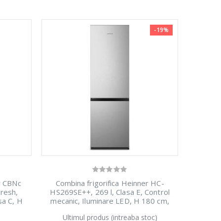
-19%
rr CBNc
Combina frigorifica Heinner HC-
Fresh,
HS269SE++, 269 l, Clasa E, Control
sa C, H
mecanic, Iluminare LED, H 180 cm,
Argintiu
Ultimul produs (intreaba stoc)