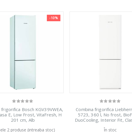
-10%
 frigorifica Bosch KGV39VWEA,
Combina frigorifica Liebhe
lasa E, Low Frost, VitaFresh, H
5723, 360 l, No frost, Bio
201 cm, Alb
DuoCooling, Interior Fit, Cla
201.5 cm, Alb
ele 2 produse (intreaba stoc)
În stoc