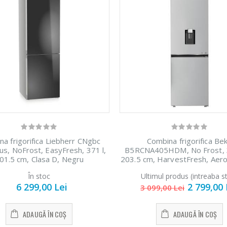
a frigorifica Liebherr CNgbc
Combina frigorifica Be
us, NoFrost, EasyFresh, 371 l,
B5RCNA405HDM, No Frost, 3
01.5 сm, Clasa D, Negru
203.5 cm, HarvestFresh, Aer
Frost, Fast Freeze, Clasa 
În stoc
Ultimul produs (intreaba s
6 299,00 Lei
2 799,00 
3 099,00 Lei
ADAUGĂ ÎN COȘ
ADAUGĂ ÎN COȘ