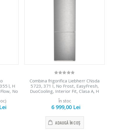
ko
Combina frigorifica Liebherr CNsda
55 l, H
5723, 371 l, No Frost, EasyFresh,
oFlow, No
DuoCooling, Interior Fit, Clasa A, H
D, Gri
201.5 cm, Inox
toc)
În stoc
Lei
6 999,00 Lei
ADAUGĂ ÎN COȘ