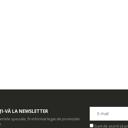
Heinner ...
9,00 Lei
379,00 Le
199,00 Lei
sina de
Espressor
-33%
cat carne
Robot de
automat
-14%
beLTek ...
bucatarie
Heinner ...
Heinner ...
9,00 Lei
799,00 Le
299,00 Lei
I-VĂ LA NEWSLETTER
ertele speciale, fii informat legat de promoțiile
!
Sunt de acord să pr