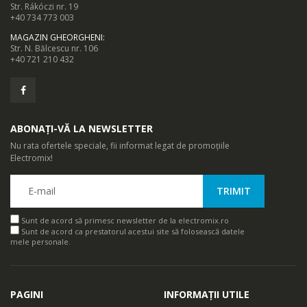
Str. Rákóczi nr. 19
+40 734 773 003
MAGAZIN GHEORGHENI
:
Str. N. Bălcescu nr. 106
+40 721 210 432
ABONAȚI-VĂ LA NEWSLETTER
Nu rata ofertele speciale, fii informat legat de promoțiile
Electromix!
Sunt de acord să primesc newsletter de la electromix.ro
Sunt de acord ca prestatorul acestui site să folosească datele
mele personale.
PAGINI
INFORMAȚII UTILE