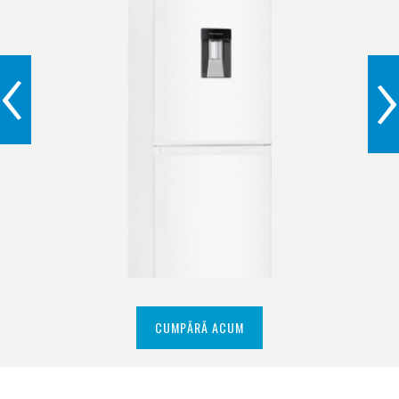
‹
›
CUMPĂRĂ ACUM