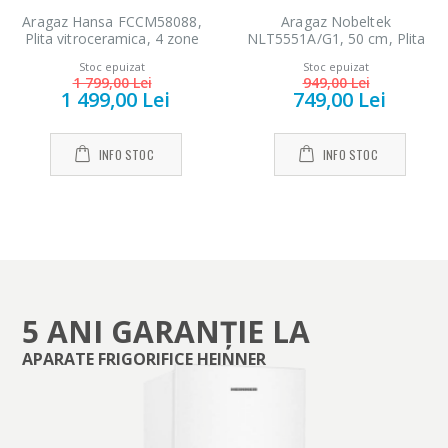
Aragaz Hansa FCCM58088,
Aragaz Nobeltek
Plita vitroceramica, 4 zone
NLT5551A/G1, 50 cm, Plita
de gatit, Electric, Grill,
gaz, Cuptor gaz, Siguranta
Stoc epuizat
Stoc epuizat
Indicator caldura reziduala,
plita si cuptor, Echipat cu
1 799,00 Lei
949,00 Lei
Clasa A, 50 cm, Negru
duze GPL, Duze GN de
1 499,00 Lei
749,00 Lei
schimb, Alb
INFO STOC
INFO STOC
5 ANI GARANȚIE LA
APARATE FRIGORIFICE HEINNER