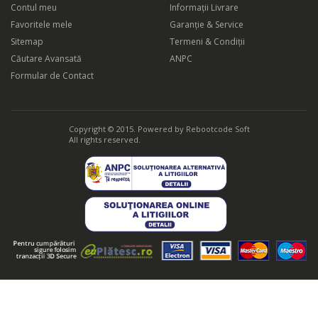
Contul meu
Informații Livrare
Favoritele mele
Garanție & Service
Sitemap
Termeni & Condiții
Căutare Avansată
ANPC
Formular de Contact
Copyright © 2015. Powered by
Rebootcode Soft
All rights reserved.