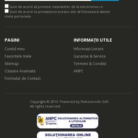
Sunt de acord să primesc newsletter de la electromix.ro
Sunt de acord ca prestatorul acestui site să folosească datele
mele personale.
PAGINI
INFORMAȚII UTILE
Contul meu
Informații Livrare
Favoritele mele
Garanție & Service
Sitemap
Termeni & Condiții
Căutare Avansată
ANPC
Formular de Contact
Copyright © 2015. Powered by
Rebootcode Soft
All rights reserved.