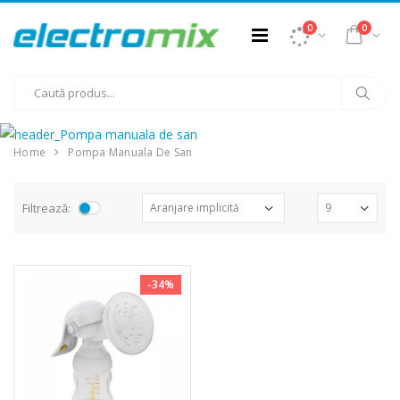
0
0
Home
Pompa Manuala De San
Filtrează:
-34%