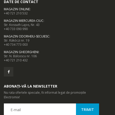
DATE DE CONTACT
199,00 Lei
299,00 Lei
MAGAZIN ONLINE
:
+40 721 210 532
MAGAZIN MIERCUREA-CIUC
:
Str. Kossuth Lajos, Nr. 43
+40 733 090 990
MAGAZIN ODORHEIU-SECUIESC
:
Str. Rákóczi nr. 19
+40 734 773 003
MAGAZIN GHEORGHENI
:
Str. N. Bălcescu nr. 106
+40 721 210 432
ABONAȚI-VĂ LA NEWSLETTER
Nu rata ofertele speciale, fii informat legat de promoțiile
Electromix!