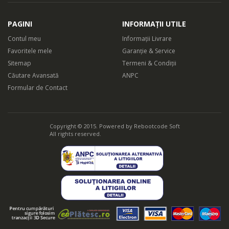
PAGINI
INFORMAȚII UTILE
Contul meu
Informații Livrare
Favoritele mele
Garanție & Service
Sitemap
Termeni & Condiții
Căutare Avansată
ANPC
Formular de Contact
Copyright © 2015. Powered by
Rebootcode Soft
All rights reserved.