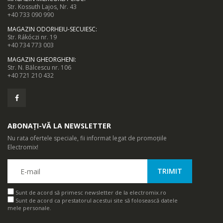
Str. Kossuth Lajos, Nr. 43
+40 733 090 990
MAGAZIN ODORHEIU-SECUIESC
:
Str. Rákóczi nr. 19
+40 734 773 003
MAGAZIN GHEORGHENI
:
Str. N. Bălcescu nr. 106
+40 721 210 432
ABONAȚI-VĂ LA NEWSLETTER
Nu rata ofertele speciale, fii informat legat de promoțiile
Electromix!
Sunt de acord să primesc newsletter de la electromix.ro
Sunt de acord ca prestatorul acestui site să folosească datele
mele personale.