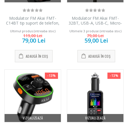
Modulator FM Akai FMT-
Modulator FM Akai FMT-
C14BT tip suport de telefon,
32BT, USB-A, USB-C, Micro-
Bluetooth, USB, Negru
USB, Lightning, Cablu,
Ultimul produs (intreaba stoc)
Ultimele 3 produse (intreaba stoc)
Bluetooth, afisaj LED
119,00 Lei
79,00 Lei
79,00 Lei
59,00 Lei
ADAUGĂ ÎN COȘ
ADAUGĂ ÎN COȘ
Cuptor cu
Fierbator electric
-15%
-25%
microunde
cu filtru ...
-13%
-13%
Heinner ...
89,00 Lei
289,00 Lei
Masina de tocat
Cuptor cu
-21%
-17%
carne Bosch ...
microunde
incorporabil, ...
VIZUALIZEAZĂ
VIZUALIZEAZĂ
549,00 Lei
1 499,00 Lei