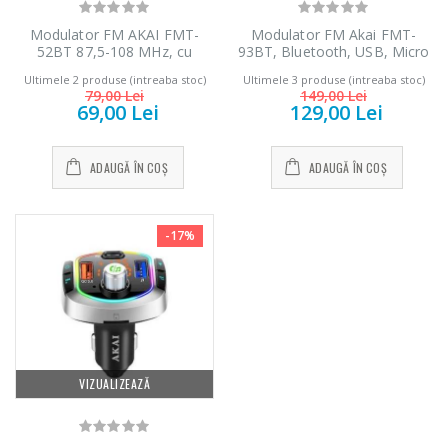
Modulator FM AKAI FMT-
Modulator FM Akai FMT-
Masina de tocat
Espressor
52BT 87,5-108 MHz, cu
93BT, Bluetooth, USB, Micro
-33%
-33%
carne NobeLTek
automat Heinner
design placut si ergonomic, cu
SD Card reader, functie
...
...
Ultimele 2 produse (intreaba stoc)
Ultimele 3 produse (intreaba stoc)
Bluetooth, cititor USB
incarcator telefon, microfon
79,00 Lei
149,00 Lei
multiple formate (WMA, MP3,
incorporat, egalizator
69,00 Lei
129,00 Lei
199,00 Lei
WAV, APE, FLAC) si micro SD
799,00 Lei
Card, slot USB pentru
incarcare rapida diverse
ADAUGĂ ÎN COȘ
ADAUGĂ ÎN COȘ
device-uri, afisaj digital,
iluminare LED
-17%
VIZUALIZEAZĂ