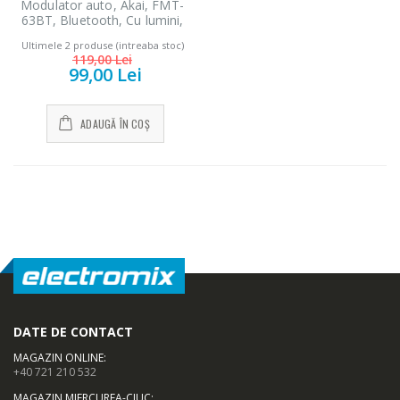
Modulator auto, Akai, FMT-
63BT, Bluetooth, Cu lumini,
Negru/Argintiu
Ultimele 2 produse (intreaba stoc)
119,00 Lei
99,00 Lei
ADAUGĂ ÎN COȘ
DATE DE CONTACT
MAGAZIN ONLINE
:
+40 721 210 532
MAGAZIN MIERCUREA-CIUC
: