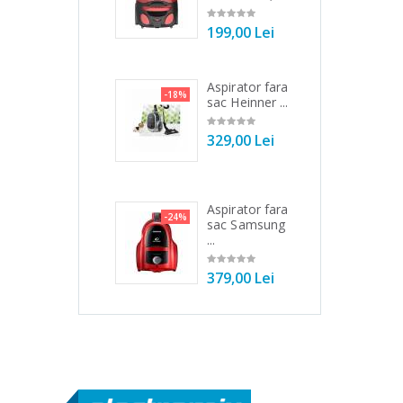
549,00 Lei
199,00 Lei
28
Masina de
Aspirator fara
Es
3%
-18%
-33%
tocat carne
sac Heinner ...
au
NobeLTek ...
Hei
329,00 Lei
199,00 Lei
79
Aspirator fara
Mixer vertical
Fie
-24%
8%
-25%
sac Samsung
Heinner HHB-
ele
...
DC1000SSBK
filt
...
379,00 Lei
89
139,00 Lei