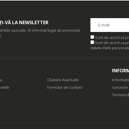
I-VĂ LA NEWSLETTER
ertele speciale, fii informat legat de promoțiile
!
Sunt de acord să pr
Sunt de acord ca pr
datele mele personal
INFORM
eu
Căutare Avansată
Informații
e mele
Formular de Contact
Garanție 
Termeni &