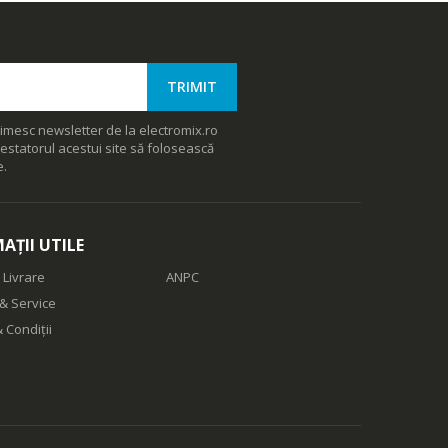
imesc newsletter de la electromix.ro
estatorul acestui site să folosească
e.
AȚII UTILE
 Livrare
ANPC
& Service
 Condiții