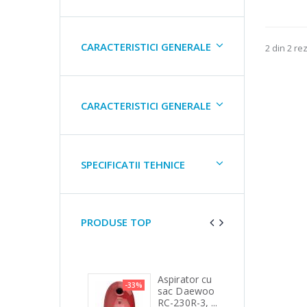
CARACTERISTICI GENERALE
2 din 2 re
CARACTERISTICI GENERALE
SPECIFICATII TEHNICE
PRODUSE TOP
Masina de
Aspirator cu
Cu
1%
-33%
-15%
tocat carne
sac Daewoo
mi
Bosch ...
RC-230R-3, ...
Hei