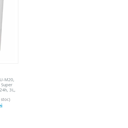
DU-M20,
, Super
 24h, 3L,
 stoc)
ei