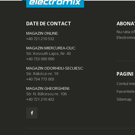
DATE DE CONTACT
ABONAȚ
Nu rata of
MAGAZIN ONLINE
:
Electromix
+40 721 210 532
MAGAZIN MIERCUREA-CIUC
:
Str. Kossuth Lajos, Nr. 43
+40 733 090 990
MAGAZIN ODORHEIU-SECUIESC
:
PAGINI
Str. Rákóczi nr. 19
+40 734 773 003
Contul m
MAGAZIN GHEORGHENI
:
Favoritel
Str. N. Bălcescu nr. 106
+40 721 210 432
Sitemap