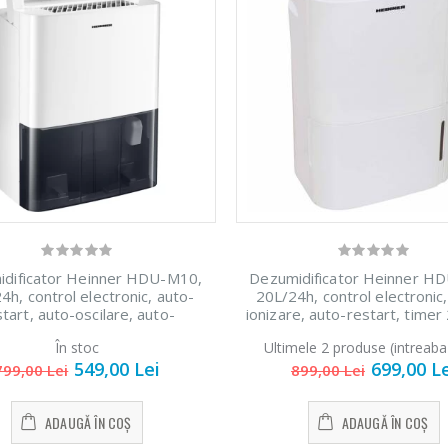
dificator Heinner HDU-M10,
Dezumidificator Heinner H
4h, control electronic, auto-
20L/24h, control electronic
start, auto-oscilare, auto-
ionizare, auto-restart, timer
tare, timer 24h, 2.1L, maner,
alb
În stoc
Ultimele 2 produse (intreaba
Alb
549,00 Lei
699,00 L
799,00 Lei
899,00 Lei
ADAUGĂ ÎN COȘ
ADAUGĂ ÎN COȘ