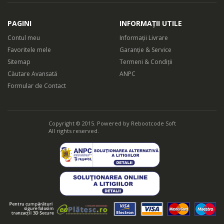
PAGINI
INFORMAȚII UTILE
Contul meu
Informații Livrare
Favoritele mele
Garanție & Service
Sitemap
Termeni & Condiții
Căutare Avansată
ANPC
Formular de Contact
Copyright © 2015. Powered by
Rebootcode Soft
All rights reserved.