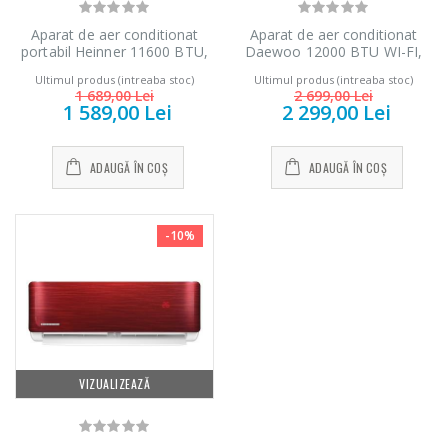
Aparat de aer conditionat
Aparat de aer conditionat
portabil Heinner 11600 BTU,
Daewoo 12000 BTU WI-FI,
Clasa A/A+, Functie incalzire,
DAC12CHSDW, A++, kit de
Ultimul produs (intreaba stoc)
Ultimul produs (intreaba stoc)
display led, timer,
instalare inclus (3m), filtre cu
1 689,00 Lei
2 699,00 Lei
dezumidificare, kit instalare
ioni de argint, functie iFeel,
1 589,00 Lei
2 299,00 Lei
inclus, HPAC-12WH, alb
Eco Mode, DAC-12CHSDW,
alb
ADAUGĂ ÎN COȘ
ADAUGĂ ÎN COȘ
-10%
VIZUALIZEAZĂ