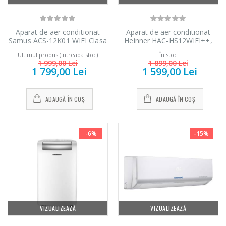
Aparat de aer conditionat
Aparat de aer conditionat
Samus ACS-12K01 WIFI Clasa
Heinner HAC-HS12WIFI++,
A+++ 12.000 BTU Inverter
12000 BTU, Inverter, Wi-Fi,
Ultimul produs (intreaba stoc)
În stoc
WIFI Auto-curatare Turbo Alb
Clasa A++
1 999,00 Lei
1 899,00 Lei
1 799,00 Lei
1 599,00 Lei
ADAUGĂ ÎN COȘ
ADAUGĂ ÎN COȘ
-6%
-15%
VIZUALIZEAZĂ
VIZUALIZEAZĂ