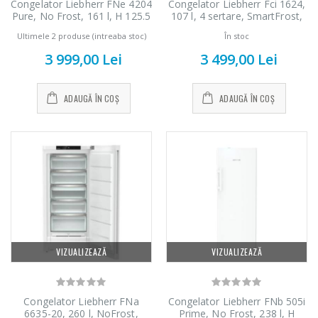
cu filtru ...
Heinner HHB-
Congelator Liebherr FNe 4204
Congelator Liebherr Fci 1624,
DC1000SSBK ...
Pure, No Frost, 161 l, H 125.5
107 l, 4 sertare, SmartFrost,
cm, Clasa E, Alb
SuperFrost, Clasa C,
89,00 Lei
Ultimele 2 produse (intreaba stoc)
În stoc
FrostProtect, TouchControl,
139,00 Lei
H 85 cm, Alb
3 999,00 Lei
3 499,00 Lei
Masina de tocat
Robot de
-21%
-33%
carne Bosch ...
bucatarie Heinner
ADAUGĂ ÎN COȘ
ADAUGĂ ÎN COȘ
...
549,00 Lei
199,00 Lei
Masina de tocat
Robot de
-33%
-14%
carne NobeLTek
bucatarie Heinner
...
...
199,00 Lei
299,00 Lei
VIZUALIZEAZĂ
VIZUALIZEAZĂ
Congelator Liebherr FNa
Congelator Liebherr FNb 505i
6635-20, 260 l, NoFrost,
Prime, No Frost, 238 l, H