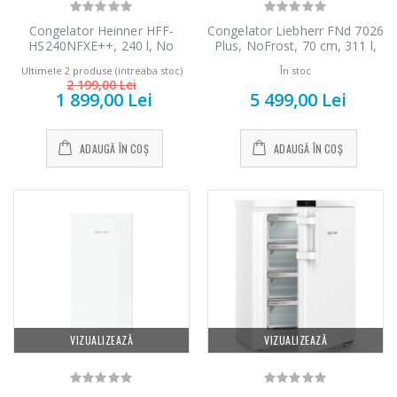
Congelator Heinner HFF-
Congelator Liebherr FNd 7026
HS240NFXE++, 240 l, No
Plus, NoFrost, 70 cm, 311 l,
frost, 5 sertare + 2
Display Tactil, VarioSpace,
Ultimele 2 produse (intreaba stoc)
În stoc
compartimente cu rafturi
Clasa D, Alb
2 199,00 Lei
sticla, Sistem Multi Air-Flow,
1 899,00 Lei
5 499,00 Lei
control electronic, Clasa E, H
172 cm, Inox
ADAUGĂ ÎN COȘ
ADAUGĂ ÎN COȘ
VIZUALIZEAZĂ
VIZUALIZEAZĂ
Fierbator electric
Mixer vertical
-25%
-18%