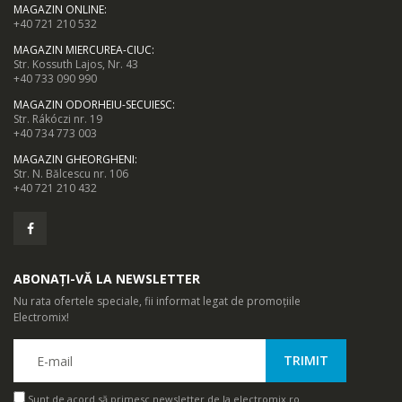
MAGAZIN ONLINE
:
+40 721 210 532
MAGAZIN MIERCUREA-CIUC
:
Str. Kossuth Lajos, Nr. 43
+40 733 090 990
MAGAZIN ODORHEIU-SECUIESC
:
Str. Rákóczi nr. 19
+40 734 773 003
MAGAZIN GHEORGHENI
:
Str. N. Bălcescu nr. 106
+40 721 210 432
ABONAȚI-VĂ LA NEWSLETTER
Nu rata ofertele speciale, fii informat legat de promoțiile
Electromix!
Sunt de acord să primesc newsletter de la electromix.ro