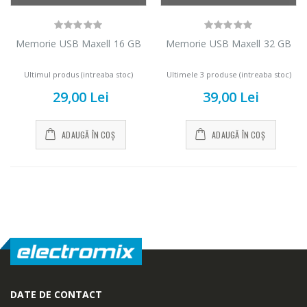
...
549,00 Lei
199,00 Lei
Memorie USB Maxell 16 GB
Memorie USB Maxell 32 GB
Masina de tocat
Robot de
-33%
-14%
carne NobeLTek
Ultimul produs (intreaba stoc)
Ultimele 3 produse (intreaba stoc)
bucatarie Heinner
...
...
29,00 Lei
39,00 Lei
199,00 Lei
299,00 Lei
ADAUGĂ ÎN COȘ
ADAUGĂ ÎN COȘ
DATE DE CONTACT