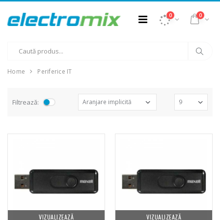
0
0
Home
Periferice IT
Filtrează:
Fierbator electric
Mixer vertical
-25%
-18%
cu filtru ...
Heinner HHB-
DC1000SSBK ...
89,00 Lei
139,00 Lei
Masina de tocat
Robot de
-21%
-33%
carne Bosch ...
bucatarie Heinner
VIZUALIZEAZĂ
VIZUALIZEAZĂ