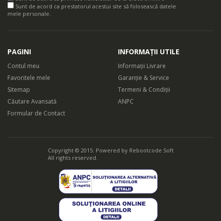
Sunt de acord ca prestatorul acestui site să folosească datele
mele personale.
PAGINI
INFORMAȚII UTILE
Contul meu
Informații Livrare
Favoritele mele
Garanție & Service
Sitemap
Termeni & Condiții
Căutare Avansată
ANPC
Formular de Contact
Copyright © 2015. Powered by
Rebootcode Soft
All rights reserved.