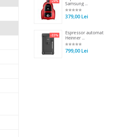
-21%
-24%
r ...
Samsung ...
pune
00 Lei
379,00 Lei
 de bucatarie
Espressor automat
-33%
-33%
r ...
Heinner ...
00 Lei
799,00 Lei
stanta de