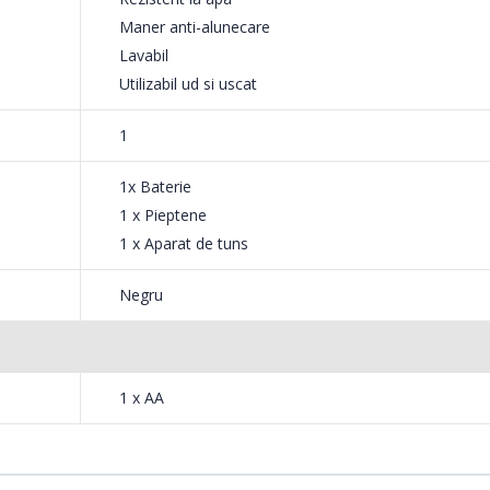
Maner anti-alunecare
Lavabil
Utilizabil ud si uscat
stuia. Aparatul pentru ingrijire corporala
1
 ce terminati.
1x Baterie
1 x Pieptene
tul de ingrijire corporala oriunde doriti
1 x Aparat de tuns
Negru
 de ingrijire corporala Philips unde este mai comod pentru dvs. Usor a
 utilizare.
1 x AA