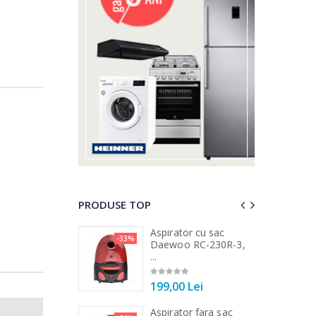
PRODUSE TOP
 vertical Heinner
Aspirator cu sac
-33%
-25%
DC1000SSBK ...
Daewoo RC-230R-3,
...
00 Lei
199,00 Lei
 de bucatarie
Aspirator fara sac