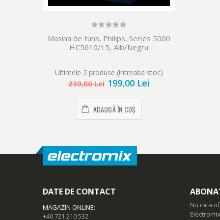
Masina de tuns, Philips, Series 5000
HC5610/15, Alb/Negru
Ultimele 2 produse (intreaba stoc)
199,00 Lei
239,00 Lei
ADAUGĂ ÎN COȘ
DATE DE CONTACT
ABONAȚ
Nu rata of
MAGAZIN ONLINE
:
Electromix
+40 721 210 532