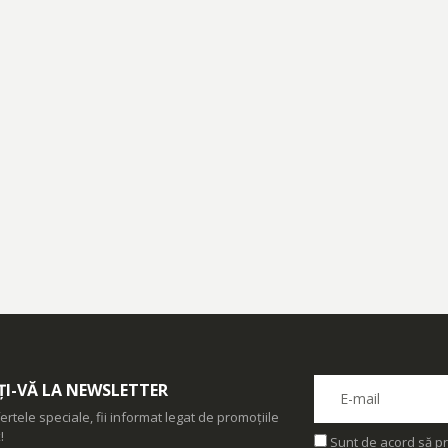
I-VĂ LA NEWSLETTER
ertele speciale, fii informat legat de promoțiile
!
Sunt de acord să pr