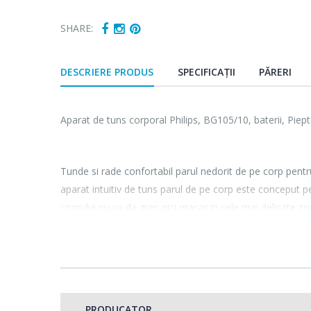
SHARE:
DESCRIERE PRODUS
SPECIFICAȚII
PĂRERI
Aparat de tuns corporal Philips, BG105/10, baterii, Pie
Tunde si rade confortabil parul nedorit de pe corp pentru
aparat intuitiv de tuns parul de pe corp este conceput pen
corpului nu va da gres nici macar in cele mai delicate zo
Va protejeaza pielea,
PRODUCATOR
Sistemul unic de prote