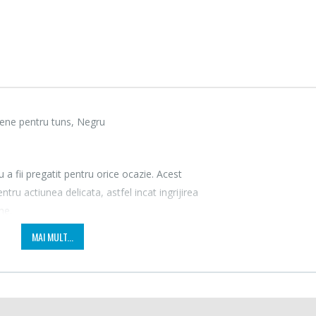
ptene pentru tuns, Negru
 a fii pregatit pentru orice ocazie. Acest
tru actiunea delicata, astfel incat ingrijirea
ne.
Fierbator electric cu
Mixer
MAI MULT...
-25%
-18%
filtru ...
HHB-
 in timp ce va tundeti
89,00 Lei
139,
Masina de tocat carne
Robot
ctie a pielii protejeaza chiar si cele mai sensibile zone ale corpului,