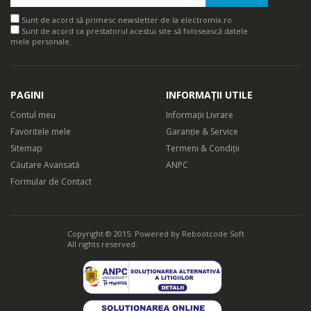
Sunt de acord să primesc newsletter de la electromix.ro
Sunt de acord ca prestatorul acestui site să folosească datele
mele personale.
PAGINI
INFORMAȚII UTILE
Contul meu
Informații Livrare
Favoritele mele
Garanție & Service
Sitemap
Termeni & Condiții
Căutare Avansată
ANPC
Formular de Contact
Copyright © 2015. Powered by
Rebootcode Soft
All rights reserved.