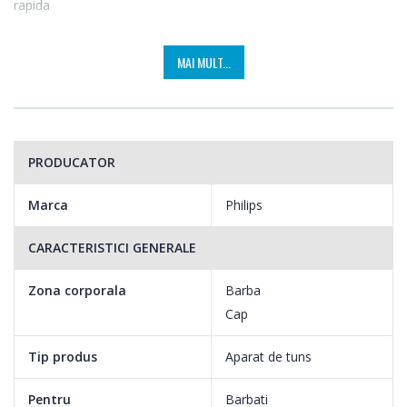
rapida
Datorita designului inovator al pieptenelor, parul tuns aluneca de
MAI MULT...
pe lame in timpul utilizarii, astfel incat nici parul lung nu poate fi
prins in pieptene, astfel incat sa va puteti crea coafura fara
intrerupere.
PRODUCATOR
Marca
Philips
CARACTERISTICI GENERALE
Zona corporala
Barba
Cap
Tip produs
Aparat de tuns
Pentru
Barbati