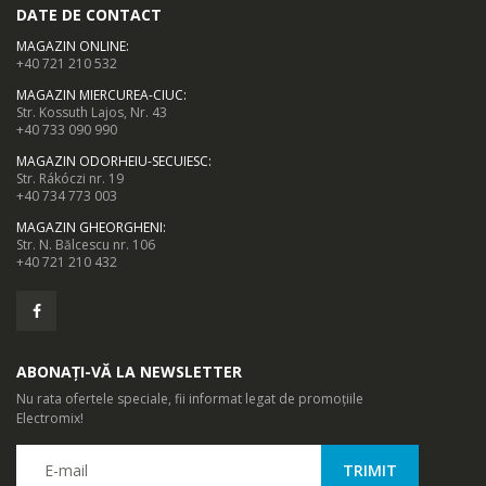
DATE DE CONTACT
Seria 5000 de masini de tuns sunt concepute pentru o utilizare
MAGAZIN ONLINE
:
confortabila, astfel incat sunt usor de manevrat si usor de
+40 721 210 532
utilizat. Suprafata speciala si manerul va permit sa mutati cu
MAGAZIN MIERCUREA-CIUC
:
Str. Kossuth Lajos, Nr. 43
usurinta masina de tuns oriunde pe cap.
+40 733 090 990
MAGAZIN ODORHEIU-SECUIESC
:
Str. Rákóczi nr. 19
+40 734 773 003
MAGAZIN GHEORGHENI
:
Str. N. Bălcescu nr. 106
+40 721 210 432
ABONAȚI-VĂ LA NEWSLETTER
Nu rata ofertele speciale, fii informat legat de promoțiile
Electromix!