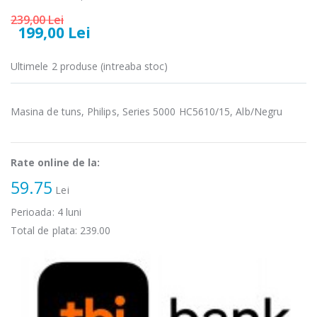
Fierbator
Mixer vertical
239,00 Lei
-25%
-18%
electric cu filtru
Heinner HHB-
199,00 Lei
...
DC1000SSBK ...
89,00 Lei
139,00 Lei
Ultimele 2 produse (intreaba stoc)
Masina de tocat
Robot de
-21%
-33%
carne Bosch ...
bucatarie
Masina de tuns, Philips, Series 5000 HC5610/15, Alb/Negru
Heinner ...
549,00 Lei
199,00 Lei
Rate online de la:
Masina de tocat
Robot de
-33%
-14%
59.75
carne
bucatarie
Lei
NobeLTek ...
Heinner ...
Perioada:
4
luni
199,00 Lei
299,00 Lei
Total de plata:
239.00