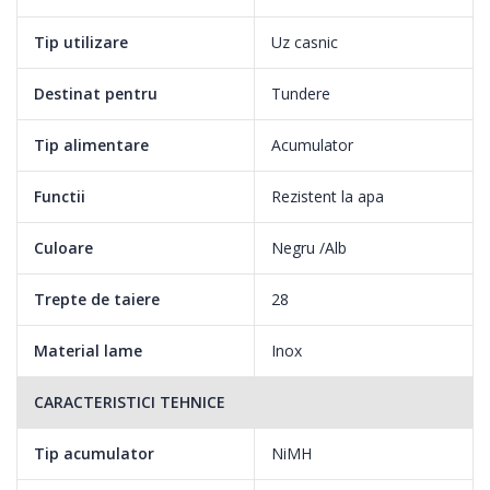
Tip utilizare
Uz casnic
Destinat pentru
Tundere
Cu butonul de zoom, puteti alege dintre 28 de setari de lungime:
0,5-28 mm
Tip alimentare
Acumulator
Prin rotirea butonului de zoom, puteti selecta si bloca lungimea
Functii
Rezistent la apa
dorita. Puteti regla cei 2 doi piepteni reglabili de la 3 mm la 28
Culoare
Negru /Alb
mm in trepte de exact 1 mm. Pentru tunderea parului scurt sau
a barbii, utilizati pieptene de coafat de 2 mm. Prin indepartarea
Trepte de taiere
28
pieptenului, puteti crea o lungime de taiere de 0,5 mm.
Material lame
Inox
Este 100% lavabila pentru o curatare usoara si rapida
CARACTERISTICI TEHNICE
Masina de tuns este impermeabila, asa ca poate fi curatata usor
Tip acumulator
NiMH
si fara probleme sub robinet. Clatiti bine sub jet de apa pentru a