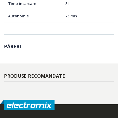
mentine masina de tuns sa functioneze ca noua
Timp incarcare
8 h
Autonomie
75 min
PĂRERI
PRODUSE RECOMANDATE
Maner ergonomic pentru o manevrare mai confortabila