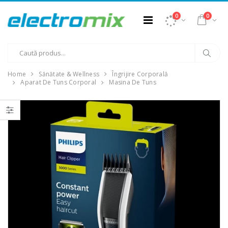
0
0
Home
Sănătate & Wellness
Îngrijire Corporală
Aparat De Tuns Corporal
Masina De Tuns