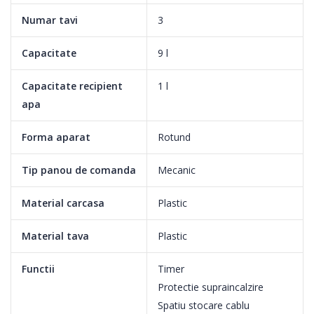
Numar tavi
3
Capacitate
9 l
Capacitate recipient
1 l
apa
Forma aparat
Rotund
Tip panou de comanda
Mecanic
Cronometru cu setare perfecta
Material carcasa
Plastic
Material tava
Plastic
Cronometru cu setare perfecta pentru peste, legume, orez si
multe altele.
Functii
Timer
Protectie supraincalzire
Spatiu stocare cablu