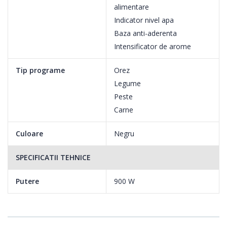
Componente lavabile in masina
alimentare
Indicator nivel apa
Toate piesele pot fi spalate in masina.
Baza anti-aderenta
Intensificator de arome
Tip programe
Orez
Legume
Peste
Carne
Culoare
Negru
SPECIFICATII TEHNICE
Putere
900 W