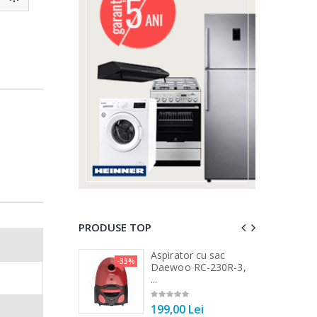
PRODUSE TOP
 vertical Heinner
Aspirator cu sac
-33%
-25%
DC1000SSBK ...
Daewoo RC-230R-3,
...
00 Lei
199,00 Lei