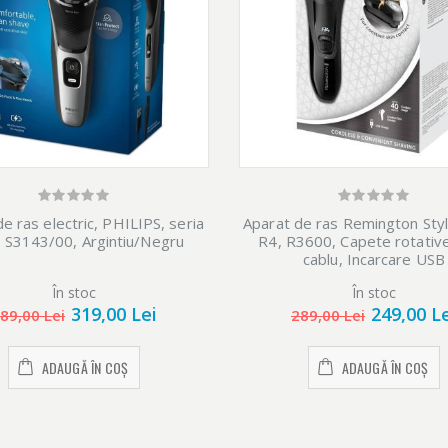
e ras electric, PHILIPS, seria
Aparat de ras Remington Styl
 S3143/00, Argintiu/Negru
R4, R3600, Capete rotative
cablu, Incarcare USB
În stoc
În stoc
319,00 Lei
249,00 L
89,00 Lei
289,00 Lei
ADAUGĂ ÎN COȘ
ADAUGĂ ÎN COȘ