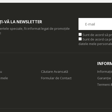
I-VĂ LA NEWSLETTER
ertele speciale, fii informat legat de promoțiile
!
Sunt de acord să pr
Sunt de acord ca pr
datele mele personal
INFORM
eu
Căutare Avansată
Informații
e mele
Formular de Contact
Garanție 
Termeni &