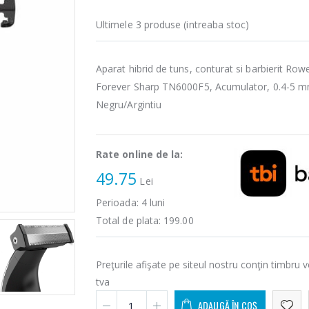
Ultimele 3 produse (intreaba stoc)
Aparat hibrid de tuns, conturat si barbierit Row
Forever Sharp TN6000F5, Acumulator, 0.4-5 m
Negru/Argintiu
Rate online de la:
49.75
Lei
Perioada:
4
luni
Total de plata:
199.00
Preţurile afişate pe siteul nostru conţin timbru v
tva
ADAUGĂ ÎN COȘ