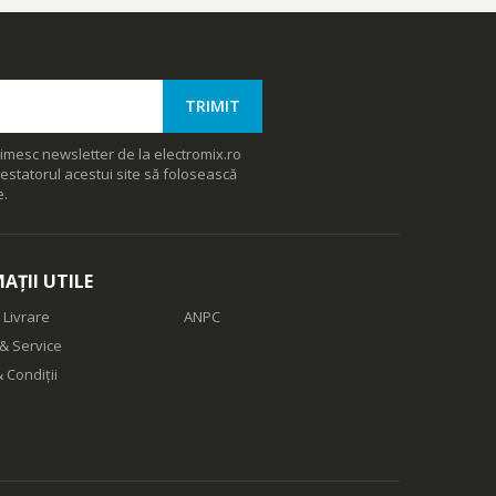
imesc newsletter de la electromix.ro
estatorul acestui site să folosească
e.
AȚII UTILE
 Livrare
ANPC
& Service
 Condiții