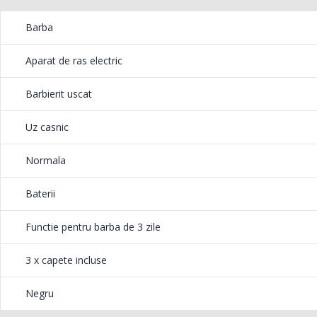
Masina de tocat carne
Robot
-21%
-33%
Barba
Bosch ...
Heinne
549,00 Lei
199,
Aparat de ras electric
Barbierit uscat
Masina de tocat carne
Robot
-33%
-14%
NobeLTek ...
Heinne
Uz casnic
199,00 Lei
299,
Normala
Baterii
Functie pentru barba de 3 zile
3 x capete incluse
Negru