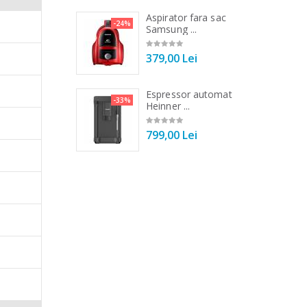
 de bucatarie
Aspirator fara sac
-21%
-24%
r ...
Samsung ...
00 Lei
379,00 Lei
 de bucatarie
Espressor automat
-33%
-33%
r ...
Heinner ...
00 Lei
799,00 Lei