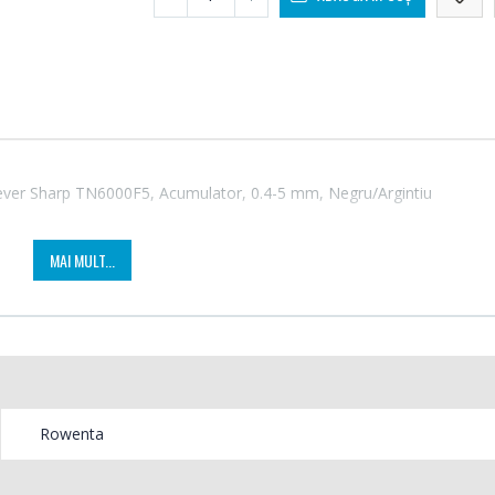
orever Sharp TN6000F5, Acumulator, 0.4-5 mm, Negru/Argintiu
MAI MULT...
Fierbator electric cu
Mixer
-25%
-18%
filtru ...
HHB-
Rowenta
89,00 Lei
139,