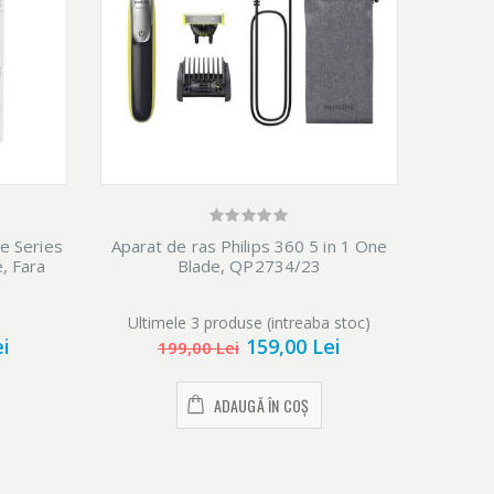
e Series
Aparat de ras Philips 360 5 in 1 One
Aparat
, Fara
Blade, QP2734/23
Ultimele 3 produse (intreaba stoc)
Ulti
ei
159,00 Lei
199,00 Lei
ADAUGĂ ÎN COȘ