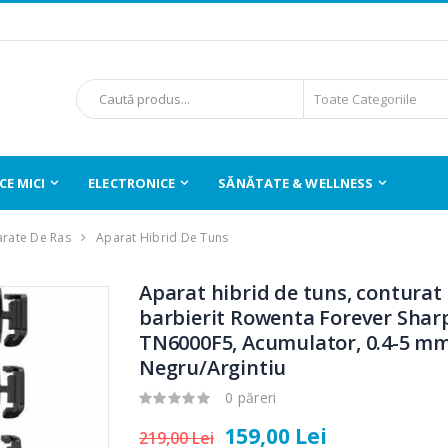
E MICI
ELECTRONICE
SĂNĂTATE & WELLNESS
rate De Ras
Aparat Hibrid De Tuns
Aparat hibrid de tuns, conturat 
barbierit Rowenta Forever Shar
TN6000F5, Acumulator, 0.4-5 mm
Negru/Argintiu
0 păreri
159,00 Lei
219,00 Lei