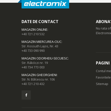
DATE DE CONTACT
ABONAȚ
Nu rata of
MAGAZIN ONLINE
:
Electromix
+40 721 210 532
MAGAZIN MIERCUREA-CIUC
:
Str. Kossuth Lajos, Nr. 43
+40 733 090 990
MAGAZIN ODORHEIU-SECUIESC
:
PAGINI
Str. Rákóczi nr. 19
+40 734 773 003
Contul m
MAGAZIN GHEORGHENI
:
Favoritel
Str. N. Bălcescu nr. 106
+40 721 210 432
Sitemap