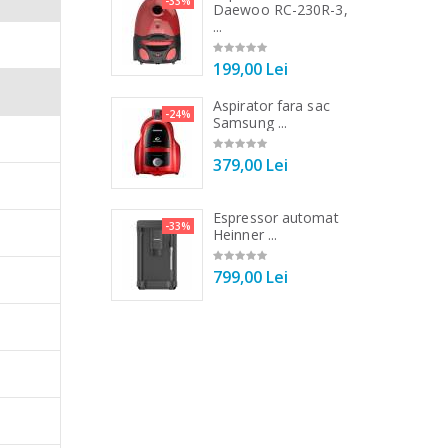
-33%
-25%
DC1000SSBK ...
Daewoo RC-230R-3,
...
00 Lei
199,00 Lei
 de bucatarie
Aspirator fara sac
-21%
-24%
r ...
Samsung ...
00 Lei
379,00 Lei
otdeauna
 de bucatarie
Espressor automat
-33%
-33%
r ...
Heinner ...
00 Lei
799,00 Lei