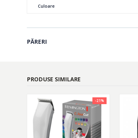
Sticluta de ulei
Culoare
PĂRERI
PRODUSE SIMILARE
-21%