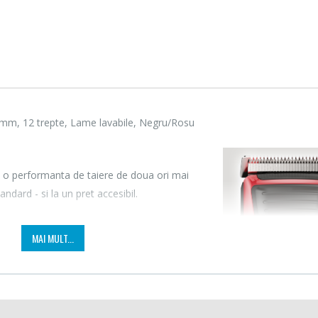
mm, 12 trepte, Lame lavabile, Negru/Rosu
 o performanta de taiere de doua ori mai
dard - si la un pret accesibil.
tii rezultate consistente de fiecare data, in
MAI MULT...
paratul se vor asigura ca aparatul
blu, asa ca poti fi sigur ca folosesti un
reu.
Fierbator electric cu
Mixer
ii, asa ca pieptanul ajustabil ofera 12 setari