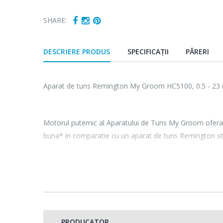
SHARE:
DESCRIERE PRODUS
SPECIFICAȚII
PĂRERI
Aparat de tuns Remington My Groom HC5100, 0.5 - 23 
Motorul puternic al Aparatului de Tuns My Groom ofera
buna* in comparatie cu un aparat de tuns Remington stan
Lamele din otel inoxidabil cu auto-ascutire te ajuta sa ob
timp ce uleiul si peria de curatare care sunt incluse cu a
functioneaza ca nou. Aparatul de tuns functioneaza cu ca
instrument de incredere care nu te va lasa niciodata la g
PRODUCATOR
Iti cunosti parul si cunosti stilul pe care doresti sa il obt