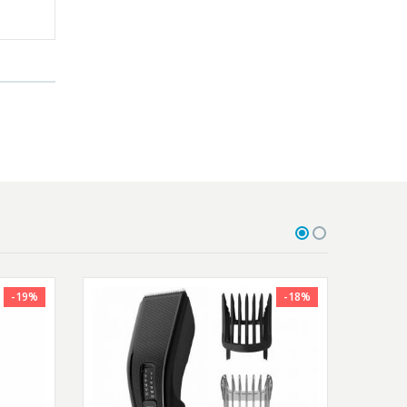
-19%
-18%