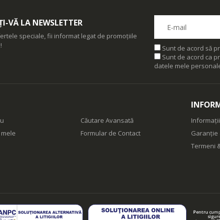
I-VĂ LA NEWSLETTER
ertele speciale, fii informat legat de promoțiile
!
Sunt de acord să pr
Sunt de acord ca pr
datele mele personal
INFORM
eu
Căutare Avansată
Informații
e mele
Formular de Contact
Garanție 
Termeni &