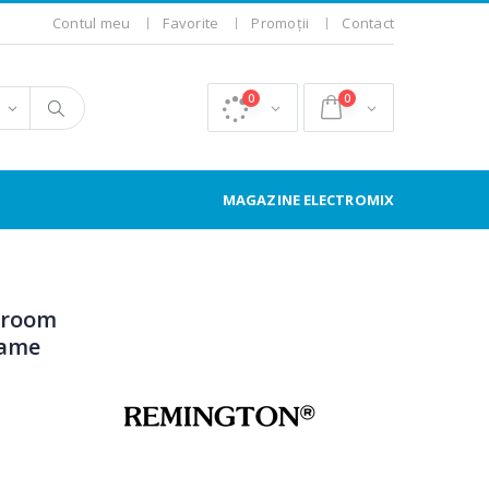
Contul meu
Favorite
Promoții
Contact
0
0
MAGAZINE ELECTROMIX
Groom
Lame