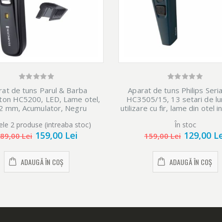
rat de tuns Parul & Barba
Aparat de tuns Philips Seri
ton HC5200, LED, Lame otel,
HC3505/15, 13 setari de l
2 mm, Acumulator, Negru
utilizare cu fir, lame din otel i
Albastru
ele 2 produse (intreaba stoc)
În stoc
159,00 Lei
129,00 L
89,00 Lei
159,00 Lei
ADAUGĂ ÎN COȘ
ADAUGĂ ÎN COȘ