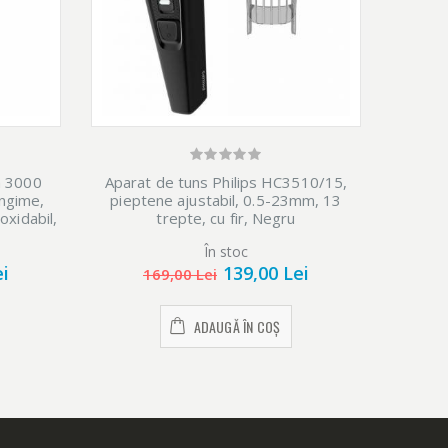
a 3000
Aparat de tuns Philips HC3510/15,
Aparat
ungime,
pieptene ajustabil, 0.5-23mm, 13
1000 
noxidabil,
trepte, cu fir, Negru
uscat,
lame a
În stoc
Ulti
ei
139,00 Lei
169,00 Lei
ADAUGĂ ÎN COȘ