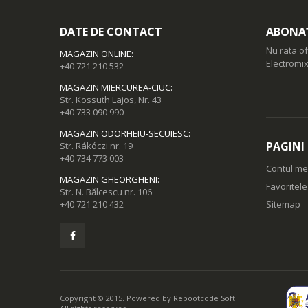
DATE DE CONTACT
ABONAȚ
Nu rata of
MAGAZIN ONLINE
:
Electromix
+40 721 210 532
MAGAZIN MIERCUREA-CIUC
:
Str. Kossuth Lajos, Nr. 43
+40 733 090 990
MAGAZIN ODORHEIU-SECUIESC
:
PAGINI
Str. Rákóczi nr. 19
+40 734 773 003
Contul m
MAGAZIN GHEORGHENI
:
Favoritel
Str. N. Bălcescu nr. 106
+40 721 210 432
Sitemap
Copyright © 2015. Powered by
Rebootcode Soft