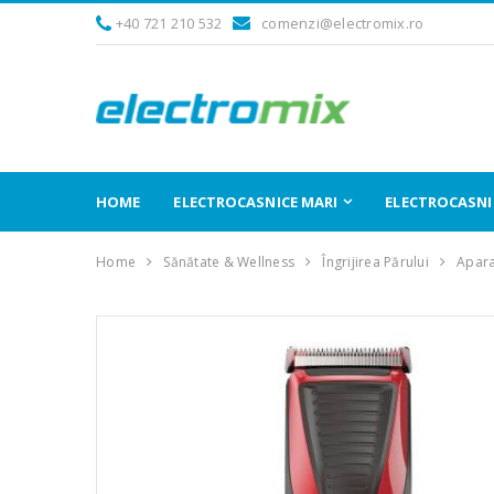
+40 721 210 532
comenzi@electromix.ro
HOME
ELECTROCASNICE MARI
ELECTROCASNIC
Home
Sănătate & Wellness
Îngrijirea Părului
Apara