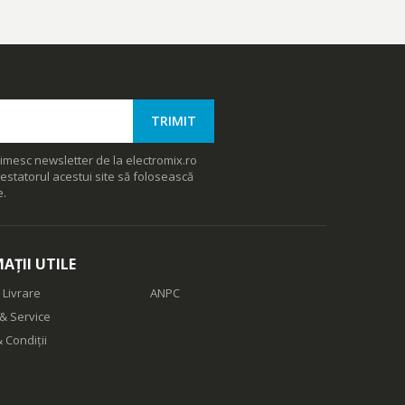
imesc newsletter de la electromix.ro
estatorul acestui site să folosească
e.
AȚII UTILE
 Livrare
ANPC
& Service
 Condiții