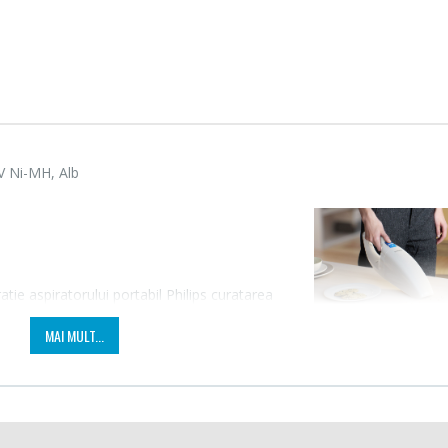
 V Ni-MH, Alb
tie aspiratorului portabil Philips curatarea
reincarcabile pentru mobilitate maxima, iar
Fierbator electric cu
Mixer
MAI MULT...
-25%
-18%
filtru ...
HHB-
i sa ajungi in cele mai dificile colturi.
89,00 Lei
139,
Masina de tocat carne
Robot