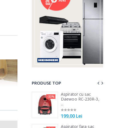
PRODUSE TOP
 vertical Heinner
Aspirator cu sac
-33%
-25%
DC1000SSBK ...
Daewoo RC-230R-3,
...
00 Lei
199,00 Lei
 de bucatarie
Aspirator fara sac