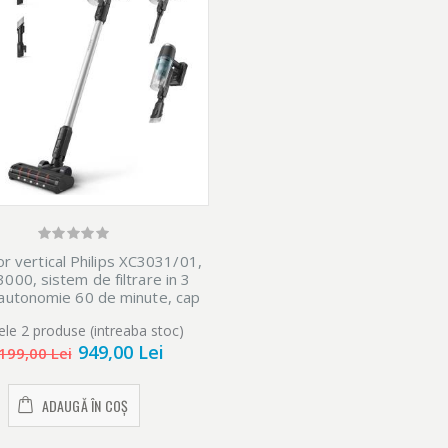
or vertical Philips XC3031/01,
3000, sistem de filtrare in 3
autonomie 60 de minute, cap
irare cu LED, negru/argintiu
ele 2 produse (intreaba stoc)
949,00 Lei
199,00 Lei
ADAUGĂ ÎN COȘ