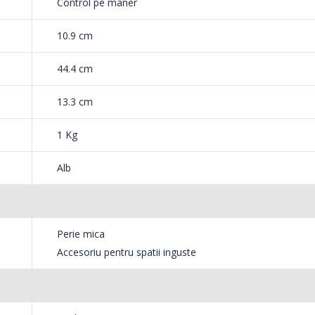
Control pe maner
Philips are un maner curbat, care asigura o prindere usoara pentru con
10.9 cm
rii.
44.4 cm
13.3 cm
1 Kg
Alb
tere durabila in timp, in comparatie cu alte
e.
Perie mica
Accesoriu pentru spatii inguste
 praf usor de desfacut
 usoara a compartimentului pentru praf permite eliminarea igienica a p