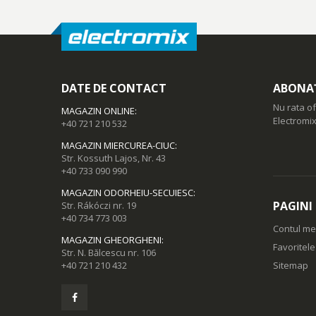
DATE DE CONTACT
ABONAȚ
Nu rata of
MAGAZIN ONLINE
:
Electromix
+40 721 210 532
MAGAZIN MIERCUREA-CIUC
:
Str. Kossuth Lajos, Nr. 43
+40 733 090 990
MAGAZIN ODORHEIU-SECUIESC
:
PAGINI
Str. Rákóczi nr. 19
+40 734 773 003
Contul m
MAGAZIN GHEORGHENI
:
Favoritel
Str. N. Bălcescu nr. 106
+40 721 210 432
Sitemap