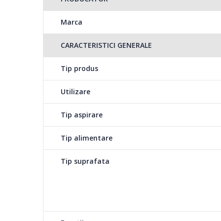
Sistem de filtrare in 
Marca
CARACTERISTICI GENERALE
Sistemul de filtrare 
filtru blocheaza cea 
Tip produs
fine.
Utilizare
Libertate fara fir
Tip aspirare
Tip alimentare
Datorita bateriilor reincarcabile, vei putea curata orice 
electrica.
Tip suprafata
Maner cu design er