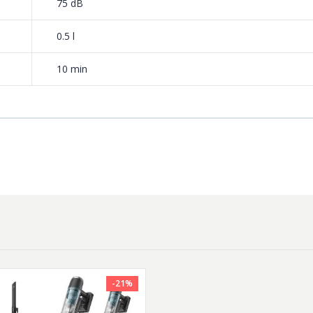
75 dB
tare rapida si eficienta.
0.5 l
 16-18 ore
10 min
-21%