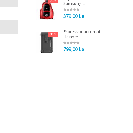
-21%
-24%
r ...
Samsung ...
00 Lei
379,00 Lei
 Primul
 de bucatarie
Espressor automat
-33%
-33%
praf mai
r ...
Heinner ...
00 Lei
799,00 Lei