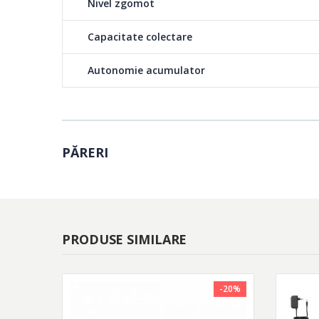
Nivel zgomot
murdariei, pentru cura
Capacitate colectare
Durata de incarcare:
Autonomie acumulator
PĂRERI
PRODUSE SIMILARE
-20%