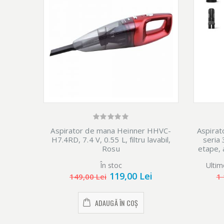
Aspirator de mana Heinner HHVC-
Aspirat
H7.4RD, 7.4 V, 0.55 L, filtru lavabil,
seria 
Rosu
etape, 
de asp
În stoc
Ultim
119,00 Lei
149,00 Lei
1 
ADAUGĂ ÎN COȘ