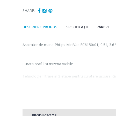
SHARE:
DESCRIERE PRODUS
SPECIFICAȚII
PĂRERI
Aspirator de mana Philips MiniVac FC6150/01, 0.5 l, 3.6
Curata praful si mizeria vizibile
Tehnologie filtrare in 2 etape pentru curatare usoara. Gra
zilnica devine rapida si usoara. Este furnizat cu baterii 
accesoriile incluse iti permit sa cureti suprafete delicate s
Performanta optima fara cablu!
PRODUCATOR