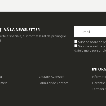
I-VĂ LA NEWSLETTER
ertele speciale, fii informat legat de promoțiile
!
Sunt de acord să pr
Sunt de acord ca pr
datele mele personal
INFORM
eu
Căutare Avansată
Informații
e mele
Formular de Contact
Garanție 
Termeni &