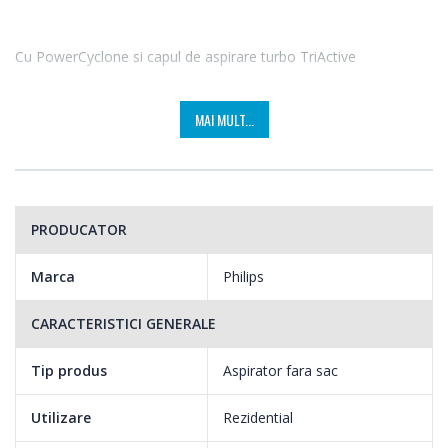
Cu PowerCyclone si capul de aspirare turbo TriActive
Noul PowerPro Duo de la Philips iti ofera rezultate de curatare
MAI MULT...
temeinice pe suprafete dure si covoare. Tehnologia
PowerCyclone mentine puterea mare de aspirare, pentru
performanta excelenta. Capul de curatare TriActive Turbo
capteaza mai mult praf si mai multe scame dintr-o singura
PRODUCATOR
miscare.
Marca
Philips
CARACTERISTICI GENERALE
Tip produs
Aspirator fara sac
Utilizare
Rezidential