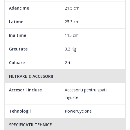
dintr-o miscare
Adancime
21.5 cm
2) Are eficienta de curatare maxima datorita fluxului de aer
Latime
25.3 cm
optimizat prin capul de curatare.
Inaltime
115 cm
Greutate
3.2 Kg
Culoare
Gri
FILTRARE & ACCESORII
Accesorii incluse
Accesoriu pentru spatii
inguste
Tehnologii
PowerCyclone
SPECIFICATII TEHNICE