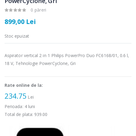
PowerCyclone, Gri
Cuptor cu
Fierbator
-15%
-25%
0 păreri
microunde
electric cu filtru
Heinner ...
...
899,00 Lei
289,00 Lei
89,00 Lei
Stoc epuizat
Cuptor cu
Masina de tocat
-17%
-21%
microunde
carne Bosch ...
incorporabil, ...
Aspirator vertical 2 in 1 Philips PowerPro Duo FC6168/01, 0.6 l,
549,00 Lei
1 499,00 Lei
18 V, Tehnologie PowerCyclone, Gri
Masina de tocat
Espressor
-33%
-33%
carne
automat
NobeLTek ...
Heinner ...
Rate online de la:
234.75
199,00 Lei
799,00 Lei
Lei
Perioada:
4
luni
Total de plata:
939.00