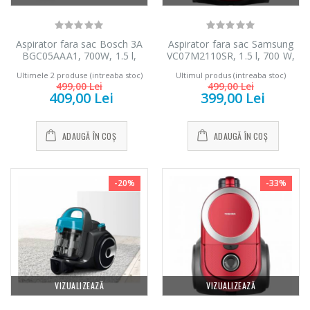
Aspirator fara sac Bosch 3A
Aspirator fara sac Samsung
BGC05AAA1, 700W, 1.5 l,
VC07M2110SR, 1.5 l, 700 W,
Filtru igienic PureAir, Easy
Tub telescopic, Anti-tangle
Ultimele 2 produse (intreaba stoc)
Ultimul produs (intreaba stoc)
Clean, Negru/Mov
Cyclone, Rosu
499,00 Lei
499,00 Lei
409,00 Lei
399,00 Lei
ADAUGĂ ÎN COȘ
ADAUGĂ ÎN COȘ
-20%
-33%
VIZUALIZEAZĂ
VIZUALIZEAZĂ