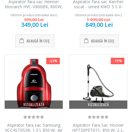
Aspirator fara sac Heinner
Aspirator fara sac Karcher
549,00 Lei
Monarch HVC-V800BK, 800W,
uscat - umed KWD 5 S V-
199,00 Lei
putere absorbtie >180W, 2.2L,
25/5/22, 25l, 1100W, 71dB,
Ultimul produs (intreaba stoc)
Ultimul produs (intreaba stoc)
tija telescopica din metal,
Galben
399,00 Lei
1 099,00 Lei
accesorii 2 in 1, perie
349,00 Lei
849,00 Lei
Masina de tocat
Robot de
canapea, negru/orange
-33%
-14%
carne NobeLTek
bucatarie Heinner
...
...
ADAUGĂ ÎN COȘ
ADAUGĂ ÎN COȘ
199,00 Lei
299,00 Lei
-24%
-19%
VIZUALIZEAZĂ
VIZUALIZEAZĂ
Aspirator fara sac Samsung
Aspirator Fara Sac Hoover
VCC45T0S3R, 1.3 l, 850 W, Air
HP720PET011, 850 W, 2 L,