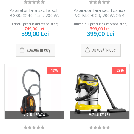
Aspirator fara sac Bosch
Aspirator fara sac Toshiba
BGS05X240, 1.5 l, 700 W,
VC-BL070CR, 700W, 26.4
reglare electronica, Filtru
kWh/an, recipient praf 1.8L,
Ultimul produs (intreaba stoc)
Ultimele 2 produse (intreaba stoc)
igenic PureAir, perie mini
Cyclone force, accesorii: tub
749,00 Lei
599,00 Lei
turbo, Albastru
telescopic, perie standard,
599,00 Lei
399,00 Lei
accesoriu spatii inguste, perie
praf, perie tapiterie, perie
parchet, Rosu
ADAUGĂ ÎN COȘ
ADAUGĂ ÎN COȘ
-13%
-23%
Fierbator electric
Mixer vertical
-25%
-18%
cu filtru ...
Heinner HHB-
DC1000SSBK ...
89,00 Lei
139,00 Lei
VIZUALIZEAZĂ
VIZUALIZEAZĂ
Masina de tocat
Robot de
-21%
-33%
carne Bosch ...
bucatarie Heinner
...