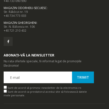
+40 733 090 990
MAGAZIN ODORHEIU-SECUIESC
:
Str. Rákóczi nr. 19
+40 734 773 003
MAGAZIN GHEORGHENI
:
Str. N. Bălcescu nr. 106
+40 721 210 432
ABONAȚI-VĂ LA NEWSLETTER
Nu rata ofertele speciale, fii informat legat de promoțiile
Electromix!
Sunt de acord să primesc newsletter de la electromix.ro
Sunt de acord ca prestatorul acestui site să folosească datele
mele personale.