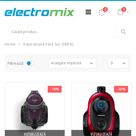
0
0
Home
Aspiratoare Fără Sac (HEPA)
Filtrează:
-18%
-20%
VIZUALIZEAZĂ
VIZUALIZEAZĂ