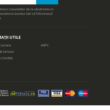
msung.
imesc newsletter de la electromix.ro
estatorul acestui site să folosească
e.
AȚII UTILE
 Livrare
ANPC
*. Cu Live
& Service
afla. Poti
 Condiții
msung.