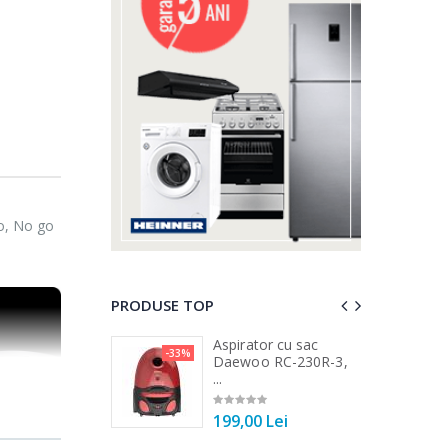
Go, No go
PRODUSE TOP
a de tocat carne
Aspirator cu sac
-33%
-15%
...
Daewoo RC-230R-3,
...
00 Lei
199,00 Lei