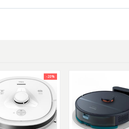
pe orice tip de suprafete. Perie de inalta eficienta.
nta curata covoarele si podelele dure rapid si fara fire de par incurcat
realizata din materiale textile tesute si argint antistatic care proteje
tale.
%.
-20%
plet lavabil. Igiena casei tale este cea mai importanta! Asa ca tot reci
 este complet lavabil, deci poate fi pastrat curat si igienic.
stanta. Control Wi-Fi.
izezi Jet Bot oricand si oriunde. Folosind aplicatia SmartThings*, poti 