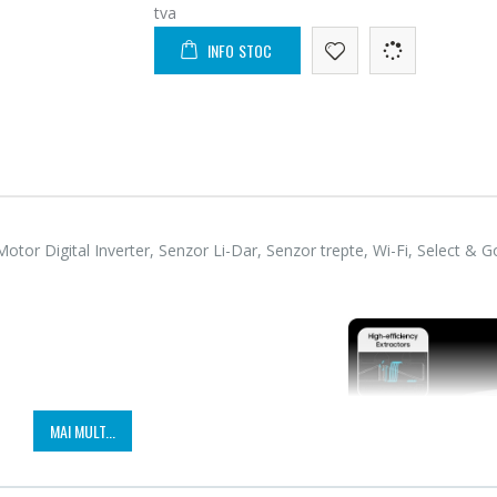
tva
INFO STOC
r Digital Inverter, Senzor Li-Dar, Senzor trepte, Wi-Fi, Select & 
Cuptor cu microunde
Masin
-15%
-21%
Heinner ...
Bosch 
MAI MULT...
289,00 Lei
549,
ului Samsung Jetbot curata eficient si