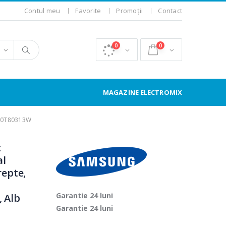
Contul meu
Favorite
Promoții
Contact
0
0
MAGAZINE ELECTROMIX
R30T80313W
t
al
repte,
Garantie 24 luni
, Alb
Garantie 24 luni