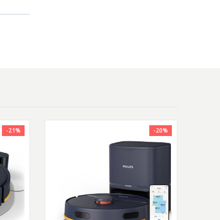
e pe
aza
-21%
-20%
pientul
sa-l