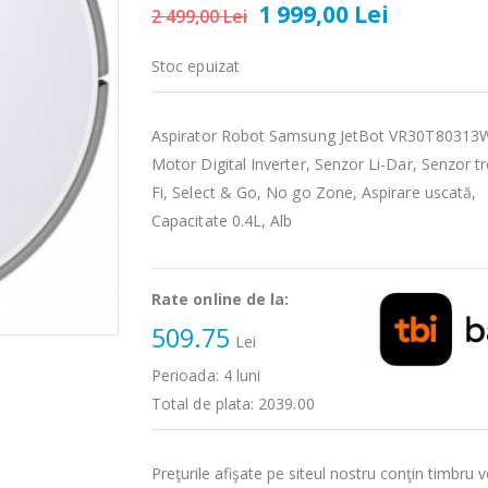
1 999,00 Lei
2 499,00 Lei
Stoc epuizat
Aspirator Robot Samsung JetBot VR30T80313
Motor Digital Inverter, Senzor Li-Dar, Senzor tr
Fi, Select & Go, No go Zone, Aspirare uscată,
Capacitate 0.4L, Alb
Rate online de la:
509.75
Lei
Perioada:
4
luni
Total de plata:
2039.00
Preţurile afişate pe siteul nostru conţin timbru v