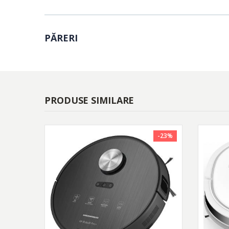
Curatare meticuloasa 
PĂRERI
Peria de inalta eficie
tambur. Aceasta este 
suprafetele locuintei 
PRODUSE SIMILARE
Rezervor lavabil 100
-23%
Recipient de praf com
pentru praf, de 0,4 L,
Contoleaza-l de la di
Controlezi si monitor