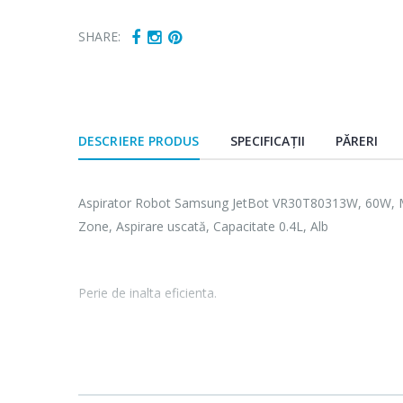
SHARE:
DESCRIERE PRODUS
SPECIFICAȚII
PĂRERI
Aspirator Robot Samsung JetBot VR30T80313W, 60W, Moto
Zone, Aspirare uscată, Capacitate 0.4L, Alb
Perie de inalta eficienta.
Fie ca aspiri suprafete dure sau covoare, peria aspirator
previne incurarea firelor de par pe tamburul acesteia.