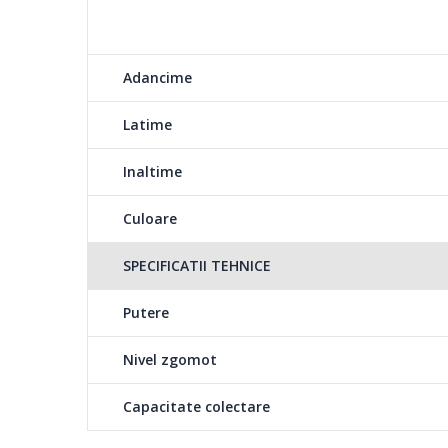
Controlezi si monitorizezi Jet Bot oricand si oriunde.
Adancime
Curatare puternica, f
Latime
N-ar fi super daca a
care permit o curatare
Inaltime
maximiza puterea de a
Culoare
permite incurcarea fi
este constanta pe tot
SPECIFICATII TEHNICE
Putere
Ajustare automata a pu
Nivel zgomot
JetBot identifica tip
aspirare pentru a efi
Capacitate colectare