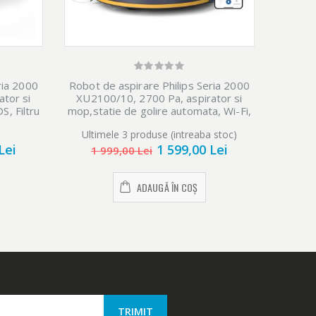
tuale.
ria 2000
Robot de aspirare Philips Seria 2000
tor si
XU2100/10, 2700 Pa, aspirator si
ia Select
S, Filtru
mop,statie de golire automata, Wi-Fi,
360 de
Navigare radar LDS, Filtru EPA11
e ca
Ultimele 3 produse (intreaba stoc)
0 min, 5
lavabil, scanare la 360 de grade,
Lei
1 599,00 Lei
aplicatie
autonomie pana la 130 min, 5 harti,
1 999,00 Lei
aplicatie HomeRun, albastru
ADAUGĂ ÎN COȘ
catia
a a casei