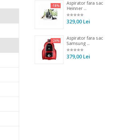
a de tocat carne
Aspirator fara sac
-33%
-18%
Tek ...
Heinner ...
00 Lei
329,00 Lei
 vertical Heinner
Aspirator fara sac
-25%
-24%
DC1000SSBK ...
Samsung ...
imiza
00 Lei
379,00 Lei
tru a