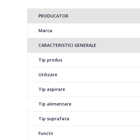
PRODUCATOR
Senzor LiDAR.
Marca
CARACTERISTICI GENERALE
Jetbot curata toata c
Tip produs
traseul parcurs.
Utilizare
Senzorul LiDAR detect
colecta informatii pri
Tip aspirare
deplaseaza eficient 
Tip alimentare
Contoleaza-l de la distanta.
Tip suprafata
Functii