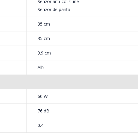
Senzor anti-coliziune
Senzor de panta
35 cm
ara efort.
35 cm
i curata totul la putere maxima? Samsung JetBot foloseste tehologii 
 eficienta si temeinica. Motorul Digital Inverter are rolul de principal
9.9 cm
spirare, iar peria de inalta eficienta curata orice tip de suprafata far
Alb
relor de par sau murdarie pe tamburul acesteia. Astfel, puterea de asp
 parcursul procesului de aspirare.
60 W
terii de aspirare. Control inteligent al puterii.
76 dB
ul de suprafata aspirata si cantitatea de praf si optimizeaza automat p
cientiza consumul de energie.
0.4 l