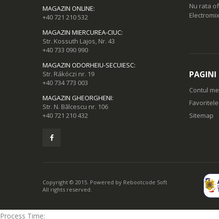
*Disponibil pe dispoz
Nu rata of
MAGAZIN ONLINE
:
Electromix
+40 721 210 532
MAGAZIN MIERCUREA-CIUC
:
Str. Kossuth Lajos, Nr. 43
+40 733 090 990
MAGAZIN ODORHEIU-SECUIESC
:
Status in timp real. 
PAGINI
Str. Rákóczi nr. 19
+40 734 773 003
Contul m
Verifici progresul si 
MAGAZIN GHEORGHENI
:
Favoritel
Str. N. Bălcescu nr. 106
Cleaning Report, poti
+40 721 210 432
Sitemap
vedea unde a curatat, 
*Disponibil pe dispoz
Ce este in cutie:
Copyright © 2015. Powered by
Rebootcode Soft
All rights reserved.
Process Time: