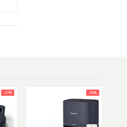
-21%
-20%