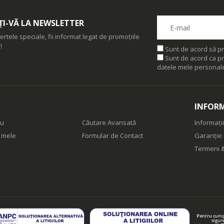
I-VĂ LA NEWSLETTER
ertele speciale, fii informat legat de promoțiile
!
Sunt de acord să pr
Sunt de acord ca pr
datele mele personal
INFORM
eu
Căutare Avansată
Informații
e mele
Formular de Contact
Garanție 
Termeni &