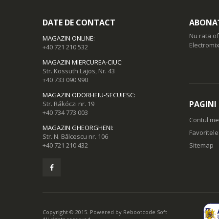
DATE DE CONTACT
ABONAȚ
Nu rata of
MAGAZIN ONLINE
:
Electromix
+40 721 210 532
MAGAZIN MIERCUREA-CIUC
:
Str. Kossuth Lajos, Nr. 43
+40 733 090 990
MAGAZIN ODORHEIU-SECUIESC
:
PAGINI
Str. Rákóczi nr. 19
+40 734 773 003
Contul m
MAGAZIN GHEORGHENI
:
Favoritel
Str. N. Bălcescu nr. 106
+40 721 210 432
Sitemap
Copyright © 2015. Powered by
Rebootcode Soft