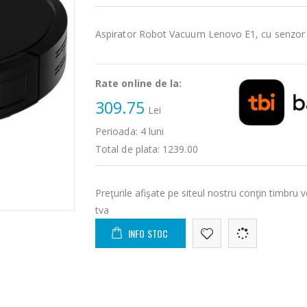
Aspirator Robot Vacuum Lenovo E1, cu senzor
Rate online de la:
309.75
Lei
Perioada:
4
luni
Total de plata:
1239.00
Preţurile afişate pe siteul nostru conţin timbru v
tva
INFO STOC