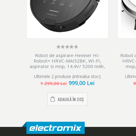
Robot de aspirare Heinner HI-
Robot 
RoboX+ HRVC-MAI52BK, WI-FI,
HRVC-
aspirator si mop, 14.4V/ 5200 mAh,
mop,
putere aspirare 4000Pa, motor BLDC,
aspi
Ultimele 2 produse (intreaba stoc)
Ultim
navigatie LDS, AI Technology,
naviga
999,00 Lei
autonomie: 200 min, recipient praf:230
recipie
1 299,00 Lei
9
ml,rezervor apa: 240 ml, negru
ADAUGĂ ÎN COȘ