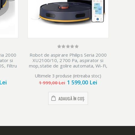
ria 2000
Robot de aspirare Philips Seria 2000
tor si
XU2100/10, 2700 Pa, aspirator si
S, Filtru
mop,statie de golire automata, Wi-Fi,
360 de
Navigare radar LDS, Filtru EPA11
Ultimele 3 produse (intreaba stoc)
0 min, 5
lavabil, scanare la 360 de grade,
Lei
1 599,00 Lei
aplicatie
autonomie pana la 130 min, 5 harti,
1 999,00 Lei
aplicatie HomeRun, albastru
ADAUGĂ ÎN COȘ