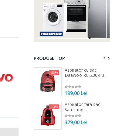
PRODUSE TOP
 vertical Heinner
Aspirator cu sac
-33%
-25%
DC1000SSBK ...
Daewoo RC-230R-3,
...
00 Lei
199,00 Lei
 de bucatarie
Aspirator fara sac
-21%
-24%
r ...
Samsung ...
00 Lei
379,00 Lei