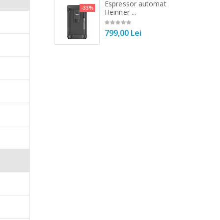
 de bucatarie
Espressor automat
-33%
-33%
r ...
Heinner ...
00 Lei
799,00 Lei