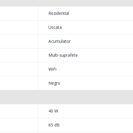
Masina de tocat carne
Robot
-33%
-14%
NobeLTek ...
Heinne
pana la 3.5 ore;
Rezidential
are automata (dupa finalizarea ciclului de
199,00 Lei
299,
de actiune);
Uscata
 ≤ 65 dB;
Acumulator
.5 kg;
ntare, rezervor de apa, cutie de praf, filtru
Multi-suprafete
lecomanda (2 baterii AAA), banda perete
WiFi
Negru
40 W
65 dB