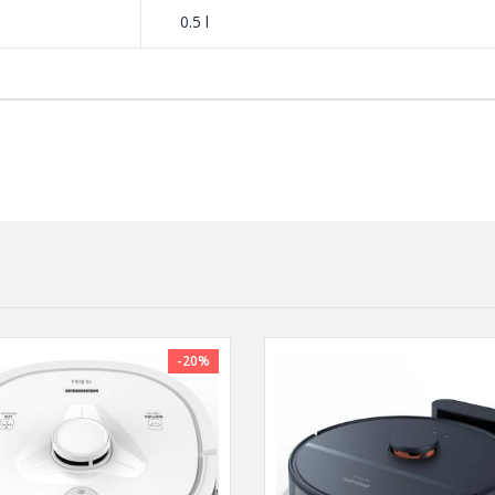
0.5 l
-20%