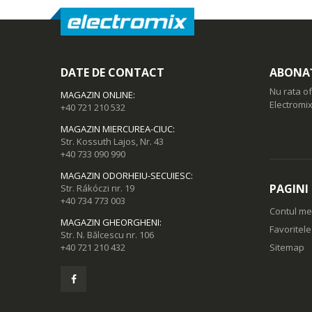
DATE DE CONTACT
ABONAȚ
Nu rata of
MAGAZIN ONLINE
:
Electromix
+40 721 210 532
MAGAZIN MIERCUREA-CIUC
:
Str. Kossuth Lajos, Nr. 43
+40 733 090 990
MAGAZIN ODORHEIU-SECUIESC
:
PAGINI
Str. Rákóczi nr. 19
+40 734 773 003
Contul m
MAGAZIN GHEORGHENI
:
Favoritel
Str. N. Bălcescu nr. 106
+40 721 210 432
Sitemap