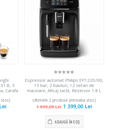
nghi
Espressor automat Philips EP1220/00,
51.B, 5
15 bar, 2 bauturi, 12 setari de
a, Carafa
macinare, Afisaj tactil, Rezervor 1.8 l,
, Negru
Setare Eco, Sistem classic de spumare
 stoc)
Ultimele 2 produse (intreaba stoc)
a laptelui, Negru
Lei
1 399,00 Lei
1 699,00 Lei
ADAUGĂ ÎN COȘ