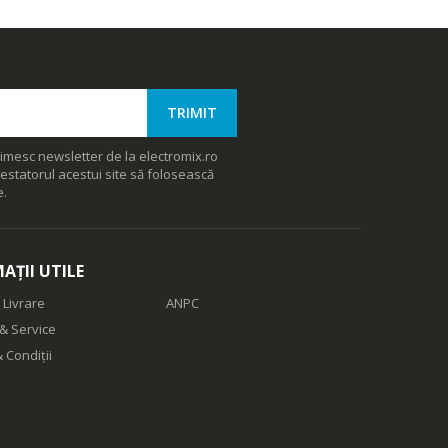
imesc newsletter de la electromix.ro
estatorul acestui site să folosească
e.
AȚII UTILE
 Livrare
ANPC
& Service
 Condiții