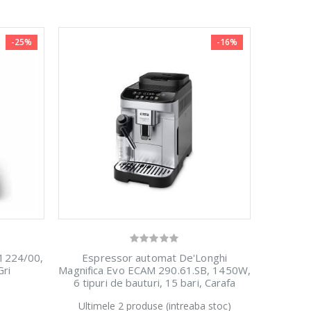
-25%
-16%
P1224/00,
Espressor automat De'Longhi
Gri
Magnifica Evo ECAM 290.61.SB, 1450W,
6 tipuri de bauturi, 15 bari, Carafa
pentru lapte, Sistem LatteCrema,
cu
Fierbator
Ultimele 2 produse (intreaba stoc)
Rasnita cu 13 setari, Negru/argintiu
-25%