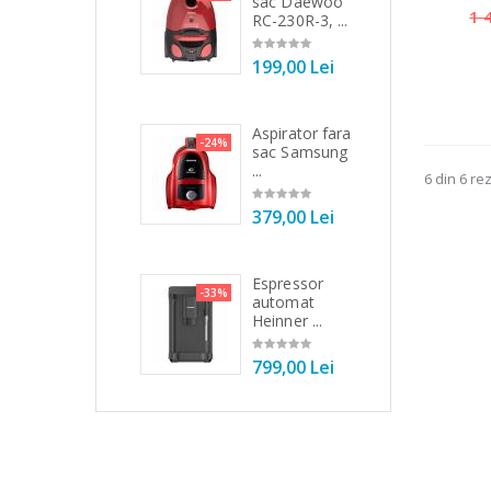
Heinner HHB-
sac Daewoo
ele
1 
DC1000SSBK
RC-230R-3, ...
filt
...
199,00 Lei
89
139,00 Lei
Aspirator fara
Ma
-24%
-21%
Robot de
sac Samsung
to
3%
bucatarie
...
Bos
6 din 6 re
Heinner ...
379,00 Lei
54
199,00 Lei
Espressor
Ma
-33%
-33%
Robot de
automat
to
4%
bucatarie
Heinner ...
No
Heinner ...
799,00 Lei
19
299,00 Lei