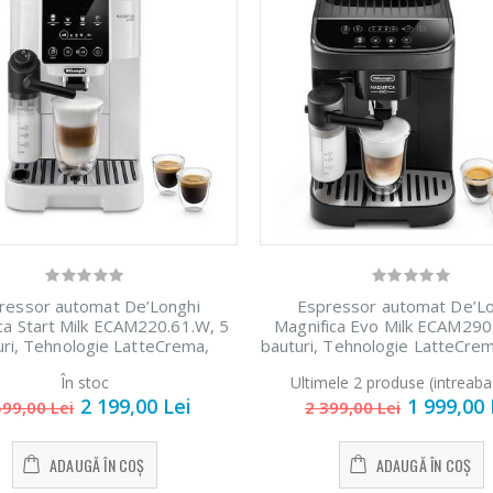
ressor automat De’Longhi
Espressor automat De’Lo
ca Start Milk ECAM220.61.W, 5
Magnifica Evo Milk ECAM290.
uri, Tehnologie LatteCrema,
bauturi, Tehnologie LatteCrem
 integrata cu 13 setari 1450W,
pentru lapte, 1450W, 15 bar
În stoc
Ultimele 2 produse (intreaba
15 bar, Alb
2 199,00 Lei
1 999,00 
599,00 Lei
2 399,00 Lei
ADAUGĂ ÎN COȘ
ADAUGĂ ÎN COȘ