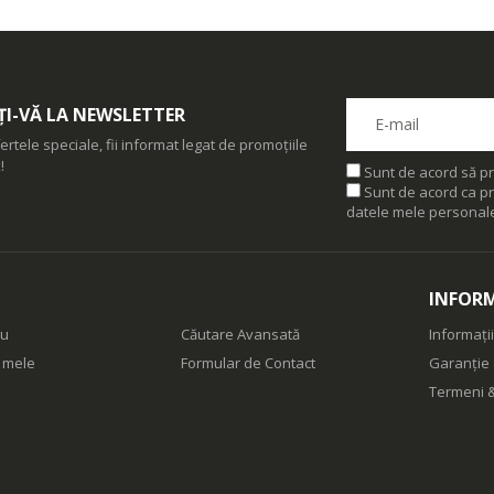
I-VĂ LA NEWSLETTER
ertele speciale, fii informat legat de promoțiile
!
Sunt de acord să pr
Sunt de acord ca pr
datele mele personal
INFORM
eu
Căutare Avansată
Informații
e mele
Formular de Contact
Garanție 
Termeni &