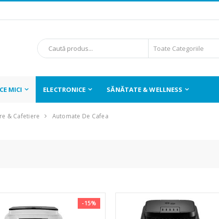
E MICI
ELECTRONICE
SĂNĂTATE & WELLNESS
e & Cafetiere
Automate De Cafea
-15%