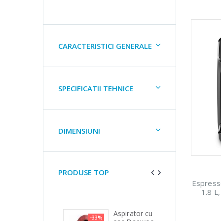
CARACTERISTICI GENERALE
SPECIFICATII TEHNICE
DIMENSIUNI
PRODUSE TOP
Espress
1.8 L
Mixer vertical
Aspirator cu
Fie
8%
-33%
-25%