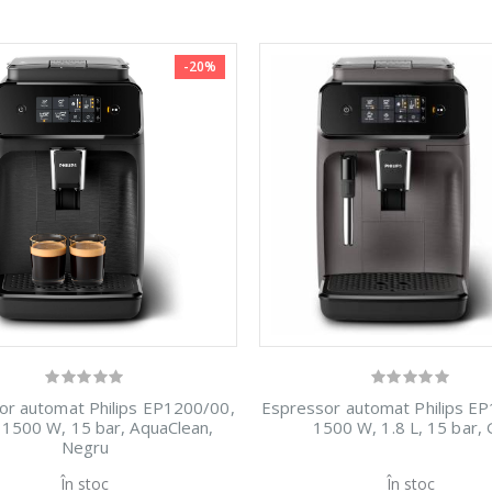
-20%
or automat Philips EP1200/00,
Espressor automat Philips E
, 1500 W, 15 bar, AquaClean,
1500 W, 1.8 L, 15 bar, 
Negru
rbator
Mixer vertical
Aspirator 
În stoc
În stoc
-18%
-33%