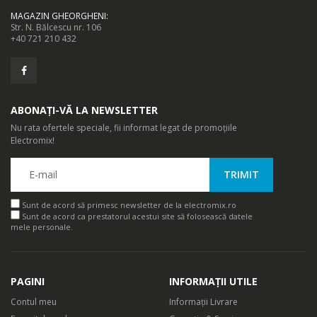
MAGAZIN GHEORGHENI
:
Str. N. Bălcescu nr. 106
+40 721 210 432
ABONAȚI-VĂ LA NEWSLETTER
Nu rata ofertele speciale, fii informat legat de promoțiile
Electromix!
Sunt de acord să primesc newsletter de la electromix.ro
Sunt de acord ca prestatorul acestui site să folosească datele
mele personale.
PAGINI
INFORMAȚII UTILE
Contul meu
Informații Livrare