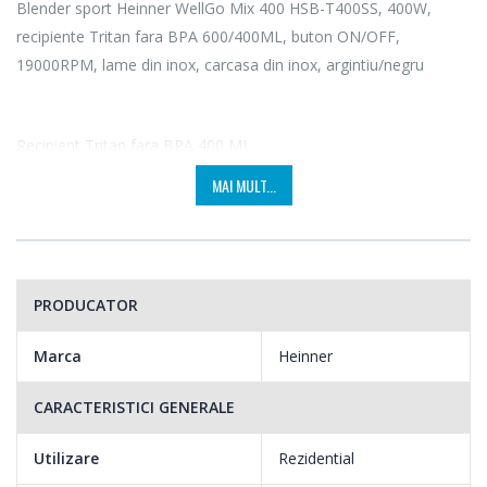
Blender sport Heinner WellGo Mix 400 HSB-T400SS, 400W,
recipiente Tritan fara BPA 600/400ML, buton ON/OFF,
19000RPM, lame din inox, carcasa din inox, argintiu/negru
Recipient Tritan fara BPA 400 ML
MAI MULT...
Doua capace “Gata de plecare”
Buton ON/OFF
19000 rpm
PRODUCATOR
Lame din inox
Marca
Heinner
Carcasa din inox
CARACTERISTICI GENERALE
Putere: 400W
Utilizare
Rezidential