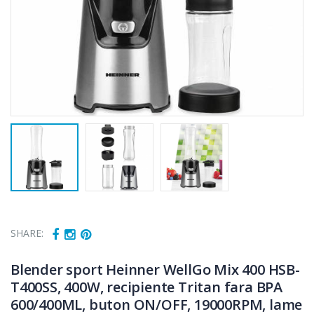
SHARE:
Blender sport Heinner WellGo Mix 400 HSB-
T400SS, 400W, recipiente Tritan fara BPA
600/400ML, buton ON/OFF, 19000RPM, lame
Cuptor cu
Masina de tocat
-15%
-21%