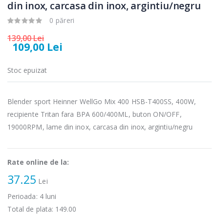
microunde
carne Bosch ...
din inox, carcasa din inox, argintiu/negru
Heinner ...
0 păreri
549,00 Lei
289,00 Lei
139,00 Lei
109,00 Lei
Masina de tocat
Espressor
-33%
-33%
carne
automat
NobeLTek ...
Heinner ...
Stoc epuizat
199,00 Lei
799,00 Lei
Blender sport Heinner WellGo Mix 400 HSB-T400SS, 400W,
Mixer vertical
Fierbator
-18%
-25%
Heinner HHB-
electric cu filtru
recipiente Tritan fara BPA 600/400ML, buton ON/OFF,
DC1000SSBK ...
...
19000RPM, lame din inox, carcasa din inox, argintiu/negru
139,00 Lei
89,00 Lei
Rate online de la:
37.25
Lei
Perioada:
4
luni
Total de plata:
149.00