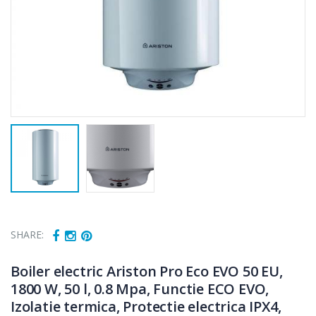
SHARE:
Boiler electric Ariston Pro Eco EVO 50 EU,
1800 W, 50 l, 0.8 Mpa, Functie ECO EVO,
Izolatie termica, Protectie electrica IPX4,
Fierbator
Mixer vertical