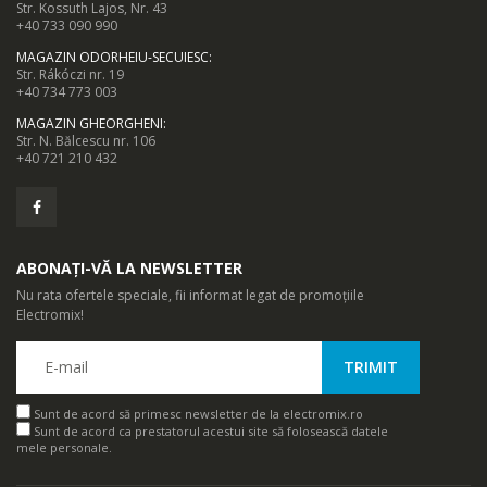
Str. Kossuth Lajos, Nr. 43
+40 733 090 990
MAGAZIN ODORHEIU-SECUIESC
:
Str. Rákóczi nr. 19
+40 734 773 003
MAGAZIN GHEORGHENI
:
Str. N. Bălcescu nr. 106
+40 721 210 432
ABONAȚI-VĂ LA NEWSLETTER
Nu rata ofertele speciale, fii informat legat de promoțiile
Electromix!
Sunt de acord să primesc newsletter de la electromix.ro
Sunt de acord ca prestatorul acestui site să folosească datele
mele personale.