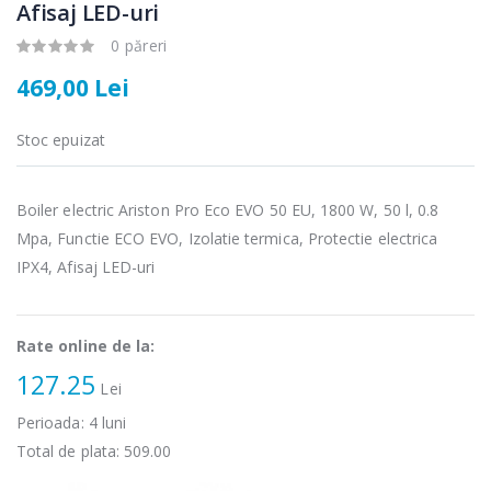
-25%
-18%
Afisaj LED-uri
electric cu filtru
Heinner HHB-
...
DC1000SSBK ...
0 păreri
89,00 Lei
139,00 Lei
469,00 Lei
Masina de tocat
Robot de
-21%
-33%
carne Bosch ...
bucatarie
Stoc epuizat
Heinner ...
549,00 Lei
199,00 Lei
Boiler electric Ariston Pro Eco EVO 50 EU, 1800 W, 50 l, 0.8
Masina de tocat
Mpa, Functie ECO EVO, Izolatie termica, Protectie electrica
Robot de
-33%
-14%
carne
bucatarie
IPX4, Afisaj LED-uri
NobeLTek ...
Heinner ...
199,00 Lei
299,00 Lei
Rate online de la:
127.25
Lei
Perioada:
4
luni
Total de plata:
509.00