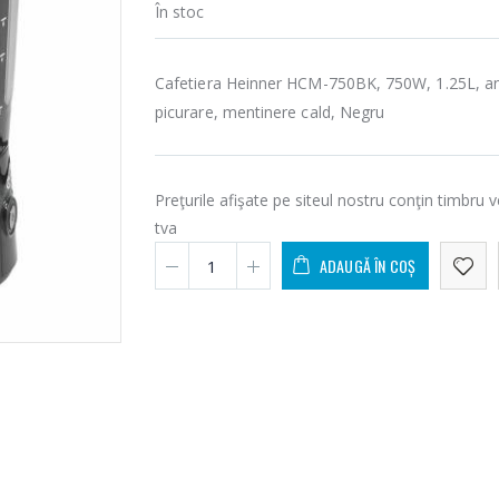
În stoc
Cafetiera Heinner HCM-750BK, 750W, 1.25L, an
picurare, mentinere cald, Negru
Preţurile afişate pe siteul nostru conţin timbru v
tva
ADAUGĂ ÎN COȘ