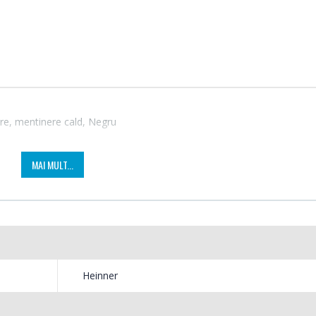
re, mentinere cald, Negru
MAI MULT...
Cuptor cu microunde
Masin
-15%
-21%
Heinner ...
Bosch 
289,00 Lei
549,
Heinner
Masin
Espressor automat
-33%
-33%
NobeL
Heinner ...