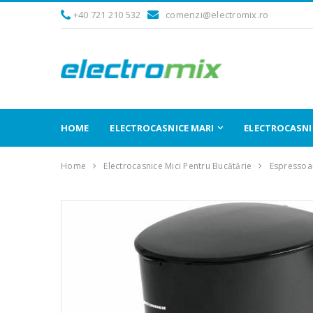
+40 721 210 532
comenzi@electromix.ro
HOME
ELECTROCASNICE MARI
ELECTROCASNIC
Home
Electrocasnice Mici Pentru Bucătărie
Espressoar