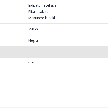
Indicator nivel apa
Plita incalzita
Mentinere la cald
750 W
Negru
1.25 l