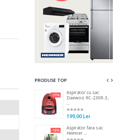
PRODUSE TOP
a de tocat carne
Aspirator cu sac
-33%
-15%
...
Daewoo RC-230R-3,
...
00 Lei
199,00 Lei
a de tocat carne
Aspirator fara sac
-33%
-18%
Tek ...
Heinner ...