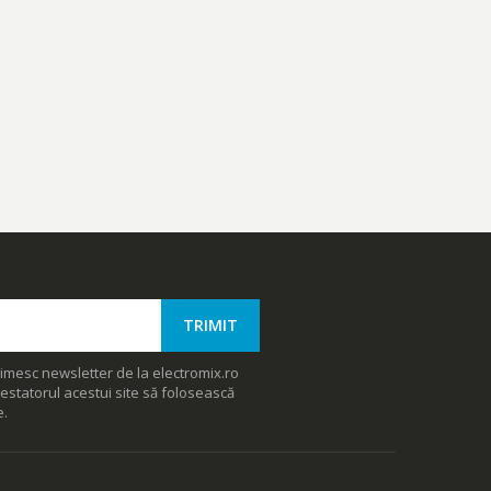
imesc newsletter de la electromix.ro
estatorul acestui site să folosească
e.