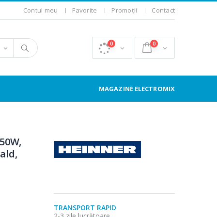
Contul meu
Favorite
Promoții
Contact
0
0
MAGAZINE ELECTROMIX
750W,
ald,
TRANSPORT RAPID
2-3 zile lucrătoare