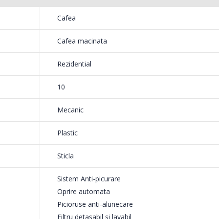
199,
799,00 Lei
Cafea
Mixer
Fierbator electric cu
-18%
-25%
Cafea macinata
HHB-
filtru ...
139,
89,00 Lei
Rezidential
10
Mecanic
Plastic
Sticla
Sistem Anti-picurare
Oprire automata
Picioruse anti-alunecare
Filtru detasabil si lavabil