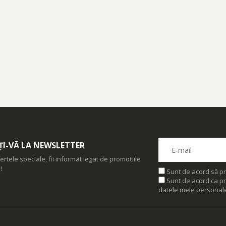
I-VĂ LA NEWSLETTER
ertele speciale, fii informat legat de promoțiile
!
Sunt de acord să pr
Sunt de acord ca pr
datele mele personal