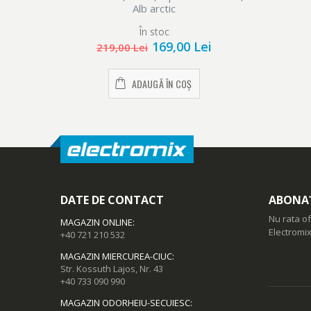
Alb arctic
În stoc
169,00 Lei
219,00 Lei
ADAUGĂ ÎN COȘ
DATE DE CONTACT
ABONAȚ
Nu rata of
MAGAZIN ONLINE
:
Electromix
+40 721 210 532
MAGAZIN MIERCUREA-CIUC
:
Str. Kossuth Lajos, Nr. 43
+40 733 090 990
MAGAZIN ODORHEIU-SECUIESC
: