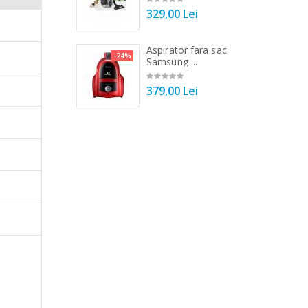
00 Lei
329,00 Lei
 vertical Heinner
Aspirator fara sac
-25%
-24%
DC1000SSBK ...
Samsung ...
00 Lei
379,00 Lei