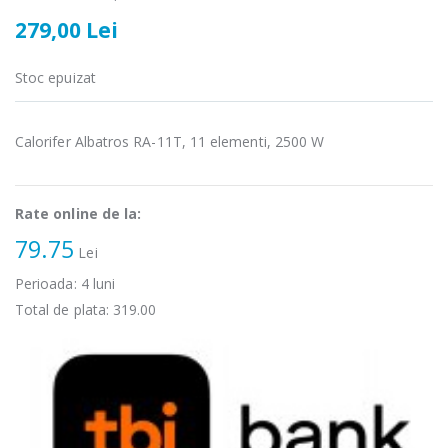
279,00 Lei
Masina de tocat
Robot de
-21%
-33%
carne Bosch ...
bucatarie
Heinner ...
Stoc epuizat
549,00 Lei
199,00 Lei
Calorifer Albatros RA-11T, 11 elementi, 2500 W
Masina de tocat
Robot de
-33%
-14%
carne
bucatarie
NobeLTek ...
Heinner ...
Rate online de la:
199,00 Lei
299,00 Lei
79.75
Lei
Perioada:
4
luni
Total de plata:
319.00