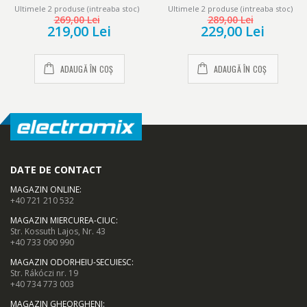
W, 11 elementi, protectie
elementi, 2500 W, 3 setari de
Ultimele 2 produse (intreaba stoc)
Ultimele 2 produse (intreaba stoc)
supraincalzire, termostat
temperatura, Termostat
269,00 Lei
289,00 Lei
reglabil, alb
ajustabil, Protectie
219,00 Lei
229,00 Lei
supraincalzire, Alb/Negru
ADAUGĂ ÎN COȘ
ADAUGĂ ÎN COȘ
DATE DE CONTACT
MAGAZIN ONLINE
:
+40 721 210 532
MAGAZIN MIERCUREA-CIUC
:
Str. Kossuth Lajos, Nr. 43
+40 733 090 990
MAGAZIN ODORHEIU-SECUIESC
:
Str. Rákóczi nr. 19
+40 734 773 003
MAGAZIN GHEORGHENI
: