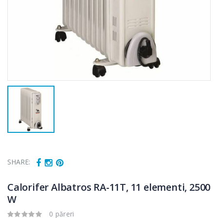
SHARE:
Fierbator
Mixer vertical
-25%
-18%
Calorifer Albatros RA-11T, 11 elementi, 2500
electric cu filtru
Heinner HHB-
...
DC1000SSBK ...
W
0 păreri
89,00 Lei
139,00 Lei