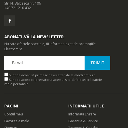
Str. N. Bălcescu nr. 106
+40 721 210 432
ABONAȚI-VĂ LA NEWSLETTER
Nu rata ofertele speciale, fii informat legat de promoțiile
Electromix!
Sunt de acord să primesc newsletter de la electromix.ro
Sunt de acord ca prestatorul acestui site să folosească datele
mele personale.
PAGINI
INFORMAȚII UTILE
Contul meu
Informații Livrare
Favoritele mele
Garanție & Service
Sitemap
Termeni & Condiții