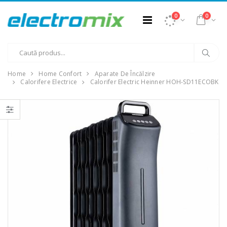
0
0
Home
Home Confort
Aparate De Încălzire
Calorifere Electrice
Calorifer Electric Heinner HOH-SD11ECOBK