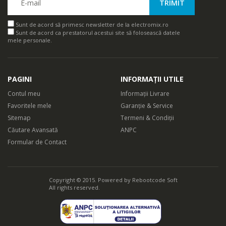
Sunt de acord să primesc newsletter de la electromix.ro
Sunt de acord ca prestatorul acestui site să folosească datele
mele personale.
PAGINI
INFORMAȚII UTILE
Contul meu
Informații Livrare
Favoritele mele
Garanție & Service
Sitemap
Termeni & Condiții
Căutare Avansată
ANPC
Formular de Contact
Copyright © 2015. Powered by
Rebootcode Soft
All rights reserved.