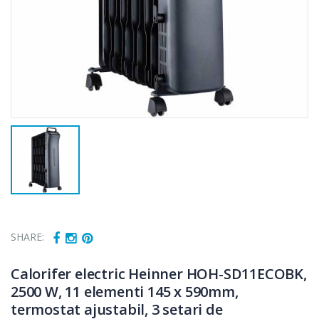
SHARE:
Calorifer electric Heinner HOH-SD11ECOBK,
2500 W, 11 elementi 145 x 590mm,
termostat ajustabil, 3 setari de
Fierbator
Masina de tocat
-25%
-21%