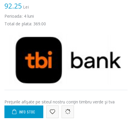
92.25
Lei
Perioada:
4
luni
Total de plata:
369.00
Preţurile afişate pe siteul nostru conţin timbru verde şi tva
INFO STOC