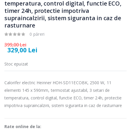
electric cu filtru
carne Bosch ...
temperatura, control digital, functie ECO,
...
timer 24h, protectie impotriva
549,00 Lei
supraincalzirii, sistem siguranta in caz de
89,00 Lei
rasturnare
Masina de tocat
Frigider cu doua
-33%
-33%
carne
usi Heinner ...
0 păreri
NobeLTek ...
399,00 Lei
799,00 Lei
329,00 Lei
199,00 Lei
Mixer vertical
Masina de
Stoc epuizat
-18%
-25%
Heinner HHB-
spalat rufe
DC1000SSBK ...
frontala ...
Calorifer electric Heinner HOH-SD11ECOBK, 2500 W, 11
139,00 Lei
1 199,00 Lei
elementi 145 x 590mm, termostat ajustabil, 3 setari de
temperatura, control digital, functie ECO, timer 24h, protectie
impotriva supraincalzirii, sistem siguranta in caz de rasturnare
Rate online de la: