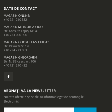
DATE DE CONTACT
MAGAZIN ONLINE
:
+40 721 210 532
MAGAZIN MIERCUREA-CIUC
:
Str. Kossuth Lajos, Nr. 43
+40 733 090 990
MAGAZIN ODORHEIU-SECUIESC
:
Str. Rákóczi nr. 19
+40 734 773 003
MAGAZIN GHEORGHENI
:
Str. N. Bălcescu nr. 106
+40 721 210 432
ABONAȚI-VĂ LA NEWSLETTER
Nu rata ofertele speciale, fii informat legat de promoțiile
Electromix!