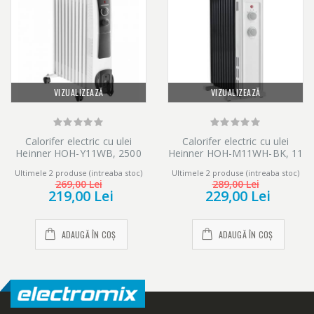
VIZUALIZEAZĂ
VIZUALIZEAZĂ
Calorifer electric cu ulei
Calorifer electric cu ulei
Heinner HOH-Y11WB, 2500
Heinner HOH-M11WH-BK, 11
W, 11 elementi, protectie
elementi, 2500 W, 3 setari de
Ultimele 2 produse (intreaba stoc)
Ultimele 2 produse (intreaba stoc)
supraincalzire, termostat
temperatura, Termostat
269,00 Lei
289,00 Lei
reglabil, alb
ajustabil, Protectie
219,00 Lei
229,00 Lei
supraincalzire, Alb/Negru
ADAUGĂ ÎN COȘ
ADAUGĂ ÎN COȘ