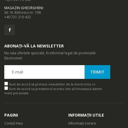
MAGAZIN GHEORGHENI
:
Str. N. Bălcescu nr. 106
+40 721 210 432
ABONAȚI-VĂ LA NEWSLETTER
Nu rata ofertele speciale, fii informat legat de promoțiile
Electromix!
Sunt de acord să primesc newsletter de la electromix.ro
Sunt de acord ca prestatorul acestui site să folosească datele
mele personale.
PAGINI
INFORMAȚII UTILE
Contul meu
Informații Livrare