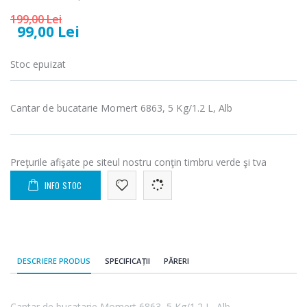
199,00 Lei
99,00 Lei
Fierbator
Masina de tocat
-25%
-21%
electric cu filtru
carne Bosch ...
Stoc epuizat
...
549,00 Lei
89,00 Lei
Cantar de bucatarie Momert 6863, 5 Kg/1.2 L, Alb
Masina de tocat
Frigider cu doua
-33%
-33%
carne
usi Heinner ...
NobeLTek ...
799,00 Lei
Preţurile afişate pe siteul nostru conţin timbru verde şi tva
199,00 Lei
INFO STOC
Mixer vertical
Masina de
-18%
-25%
Heinner HHB-
spalat rufe
DC1000SSBK ...
frontala ...
139,00 Lei
1 199,00 Lei
DESCRIERE PRODUS
SPECIFICAȚII
PĂRERI
Cantar de bucatarie Momert 6863, 5 Kg/1.2 L, Alb