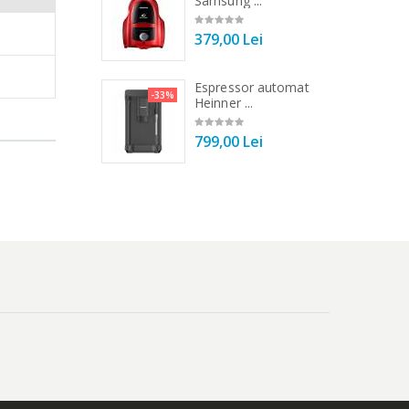
Samsung ...
00 Lei
379,00 Lei
 de bucatarie
Espressor automat
-33%
-33%
r ...
Heinner ...
00 Lei
799,00 Lei