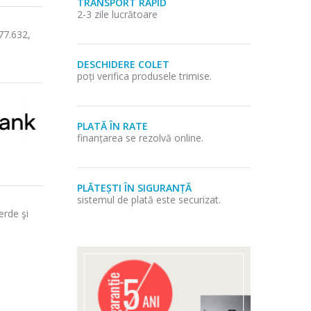
TRANSPORT RAPID
2-3 zile lucrătoare
77.632,
DESCHIDERE COLET
poți verifica produsele trimise.
PLATĂ ÎN RATE
finanțarea se rezolvă online.
PLĂTEȘTI ÎN SIGURANȚĂ
sistemul de plată este securizat.
erde şi