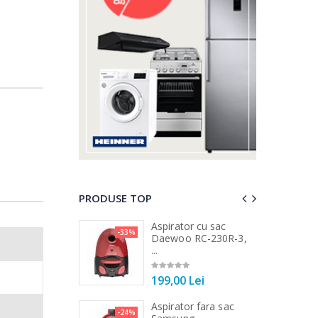
PRODUSE TOP
 vertical Heinner
Aspirator cu sac
-33%
-25%
DC1000SSBK ...
Daewoo RC-230R-3,
...
00 Lei
199,00 Lei
 de bucatarie
Aspirator fara sac
-21%
-24%
r ...