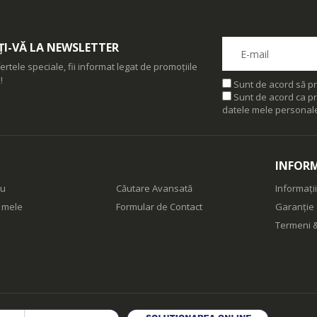
I-VĂ LA NEWSLETTER
ertele speciale, fii informat legat de promoțiile
!
Sunt de acord să pr
Sunt de acord ca pr
datele mele personal
INFORM
eu
Căutare Avansată
Informații
e mele
Formular de Contact
Garanție 
Termeni &