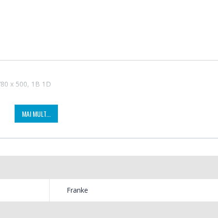
780 x 500, 1B 1D
MAI MULT...
Fierbator electric cu
Mixer
-25%
-18%
filtru ...
HHB-
89,00 Lei
139,
Franke
Masina de tocat carne
Robot
-21%
-33%
Bosch ...
Heinne