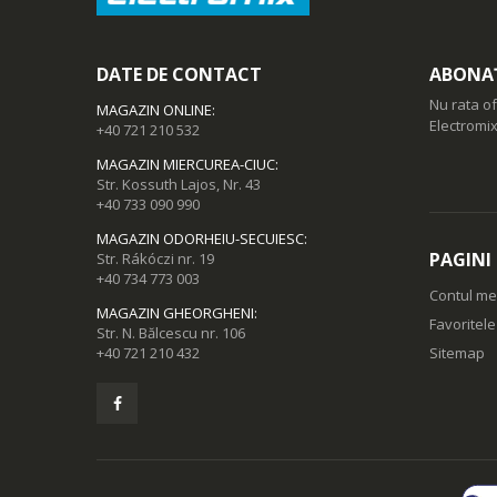
DATE DE CONTACT
ABONAȚ
Nu rata of
MAGAZIN ONLINE
:
Electromix
+40 721 210 532
MAGAZIN MIERCUREA-CIUC
:
Str. Kossuth Lajos, Nr. 43
+40 733 090 990
MAGAZIN ODORHEIU-SECUIESC
:
PAGINI
Str. Rákóczi nr. 19
+40 734 773 003
Contul m
MAGAZIN GHEORGHENI
:
Favoritel
Str. N. Bălcescu nr. 106
+40 721 210 432
Sitemap