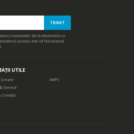
imesc newsletter de la electromix.ro
estatorul acestui site să folosească
e.
AȚII UTILE
 Livrare
ANPC
& Service
 Condiții