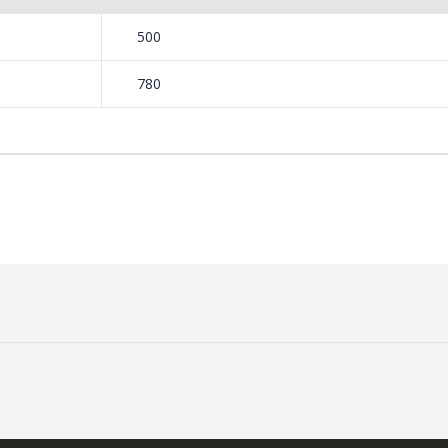
500
549,00 Lei
199,
780
Masina de tocat carne
Robot
-33%
-14%
NobeLTek ...
Heinne
199,00 Lei
299,