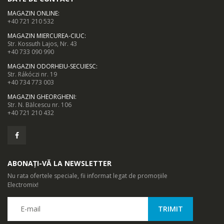
MAGAZIN ONLINE
:
+40 721 210 532
MAGAZIN MIERCUREA-CIUC
:
Str. Kossuth Lajos, Nr. 43
+40 733 090 990
MAGAZIN ODORHEIU-SECUIESC
:
Str. Rákóczi nr. 19
+40 734 773 003
MAGAZIN GHEORGHENI
:
Str. N. Bălcescu nr. 106
+40 721 210 432
ABONAȚI-VĂ LA NEWSLETTER
Nu rata ofertele speciale, fii informat legat de promoțiile
Electromix!