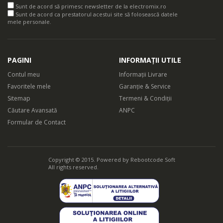
Sunt de acord să primesc newsletter de la electromix.ro
Sunt de acord ca prestatorul acestui site să folosească datele
mele personale.
PAGINI
INFORMAȚII UTILE
Contul meu
Informații Livrare
Favoritele mele
Garanție & Service
Sitemap
Termeni & Condiții
Căutare Avansată
ANPC
Formular de Contact
Copyright © 2015. Powered by
Rebootcode Soft
All rights reserved.