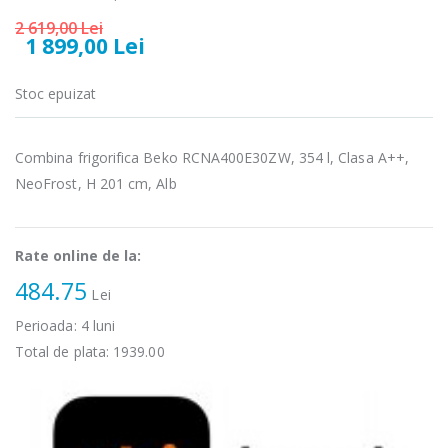
Fierbator
Mixer vertical
2 619,00 Lei
-25%
-18%
electric cu filtru
Heinner HHB-
1 899,00 Lei
...
DC1000SSBK ...
89,00 Lei
139,00 Lei
Stoc epuizat
Masina de tocat
Robot de
-21%
-33%
carne Bosch ...
bucatarie
Combina frigorifica Beko RCNA400E30ZW, 354 l, Clasa A++,
Heinner ...
NeoFrost, H 201 cm, Alb
549,00 Lei
199,00 Lei
Masina de tocat
Robot de
-33%
-14%
Rate online de la:
carne
bucatarie
NobeLTek ...
Heinner ...
484.75
Lei
199,00 Lei
299,00 Lei
Perioada:
4
luni
Total de plata:
1939.00