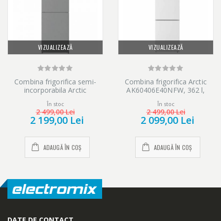
VIZUALIZEAZĂ
VIZUALIZEAZĂ
Combina frigorifica semi-
Combina frigorifica Arctic
incorporabila Arctic
AK60406E40NFW, 362 l,
AK60386M40NFMT, 358 l,
Clasa E, Full No Frost, Blue
În stoc
În stoc
Full No Frost, Air Flow Dual
Tech, Air Flow Dual Tech,
2 499,00 Lei
2 499,00 Lei
Tech, H 202 cm, Clasa E,
Efiline, H 202.5, Alb
2 199,00 Lei
2 099,00 Lei
Metal Look
ADAUGĂ ÎN COȘ
ADAUGĂ ÎN COȘ
DATE DE CONTACT