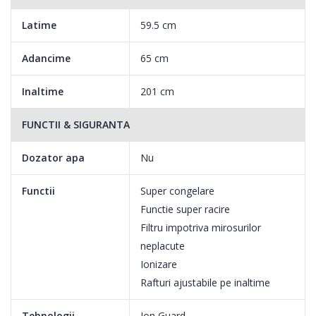
Latime
59.5 cm
Adancime
65 cm
Inaltime
201 cm
FUNCTII & SIGURANTA
Dozator apa
Nu
Functii
Super congelare
Functie super racire
Filtru impotriva mirosurilor
neplacute
Ionizare
Rafturi ajustabile pe inaltime
ILUMINARE COLOANA LED
Tehnologii
Ion Guard