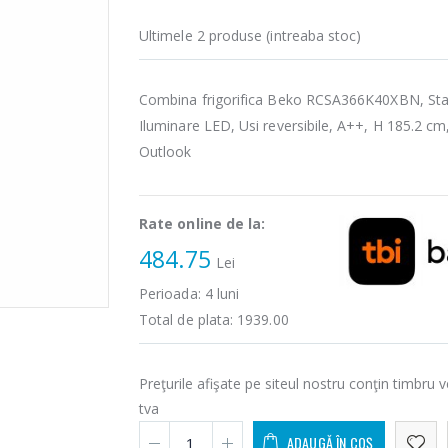
Ultimele 2 produse (intreaba stoc)
Combina frigorifica Beko RCSA366K40XBN, Stati
Iluminare LED, Usi reversibile, A++, H 185.2 cm
Outlook
Rate online de la:
484.75
Lei
Perioada:
4
luni
Total de plata:
1939.00
Preţurile afişate pe siteul nostru conţin timbru v
tva
ADAUGĂ ÎN COȘ