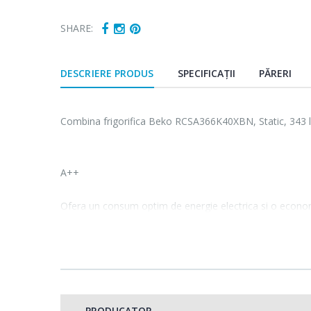
SHARE:
DESCRIERE PRODUS
SPECIFICAȚII
PĂRERI
Combina frigorifica Beko RCSA366K40XBN, Static, 343 l,
A++
Ofera un consum optim de energie electrica si o econ
similare din clasa A+. Te bucuri de functiile combinei ta
Rafturi Safety Glass
PRODUCATOR