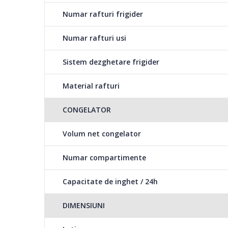
Numar rafturi frigider
Numar rafturi usi
Cutie legume si fructe
Sistem dezghetare frigider
Un compartiment spatios, destinat pastrarii fructelor si 
Material rafturi
CONGELATOR
Volum net congelator
Numar compartimente
Capacitate de inghet / 24h
DIMENSIUNI