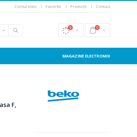
Contul meu
Favorite
Promoții
Contact
0
0
MAGAZINE ELECTROMIX
asa F,