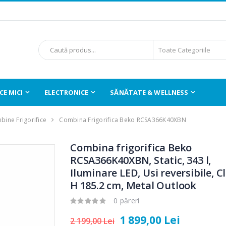
E MICI
ELECTRONICE
SĂNĂTATE & WELLNESS
ine Frigorifice
Combina Frigorifica Beko RCSA366K40XBN
Combina frigorifica Beko
RCSA366K40XBN, Static, 343 l,
Iluminare LED, Usi reversibile, Cl
H 185.2 cm, Metal Outlook
0 păreri
1 899,00 Lei
2 199,00 Lei