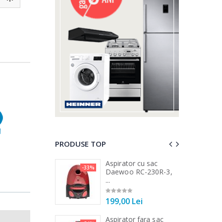
PRODUSE TOP
 vertical Heinner
Aspirator cu sac
-33%
-25%
DC1000SSBK ...
Daewoo RC-230R-3,
...
00 Lei
199,00 Lei
 de bucatarie
Aspirator fara sac