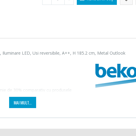
 Iluminare LED, Usi reversibile, A++, H 185.2 cm, Metal Outlook
omie de 30% comparativ cu produsele
le frigorifice cu un consum redus de energie.
Fierbator electric cu
Mixer
MAI MULT...
-25%
-18%
filtru ...
HHB-
89,00 Lei
139,
Masina de tocat carne
Robot