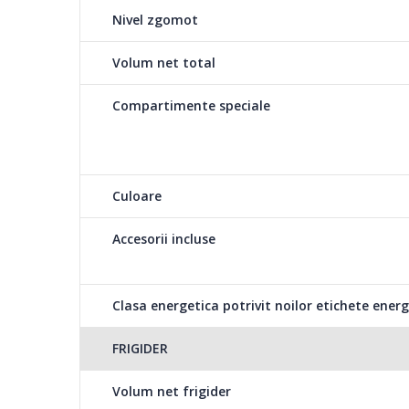
Asigura iluminarea optima, fara a incarca factura la ene
Nivel zgomot
performanta.
Volum net total
Compartimente speciale
Termostat reglabil
Sistemul de racire functioneaza impecabil cu un consum
reglata cu ajutorul unui termostat aflat la indemana si b
Culoare
greseala.
Accesorii incluse
Clasa energetica potrivit noilor etichete energ
Usi reversibile
FRIGIDER
Directia in care se deschid usile frigiderului poate fi schim
Usile pot fi montate in partea stanga sau in dreapta dato
Volum net frigider
laterale suplimentare.