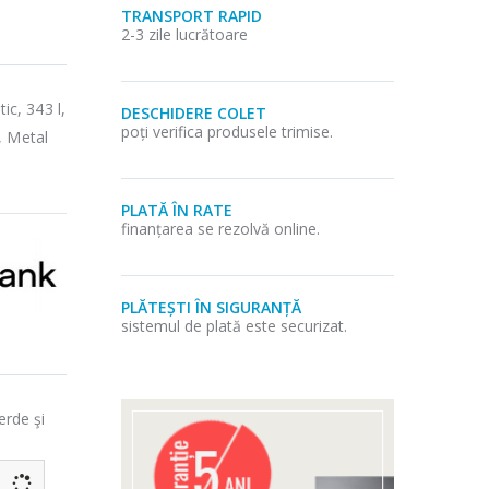
TRANSPORT RAPID
2-3 zile lucrătoare
c, 343 l,
DESCHIDERE COLET
poți verifica produsele trimise.
, Metal
PLATĂ ÎN RATE
finanțarea se rezolvă online.
PLĂTEȘTI ÎN SIGURANȚĂ
sistemul de plată este securizat.
erde şi