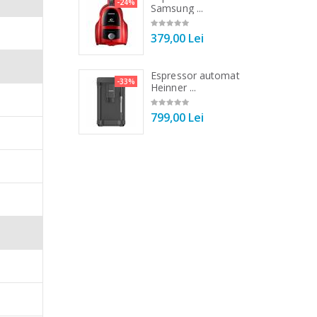
-21%
-24%
r ...
Samsung ...
00 Lei
379,00 Lei
 de bucatarie
Espressor automat
-33%
-33%
r ...
Heinner ...
00 Lei
799,00 Lei