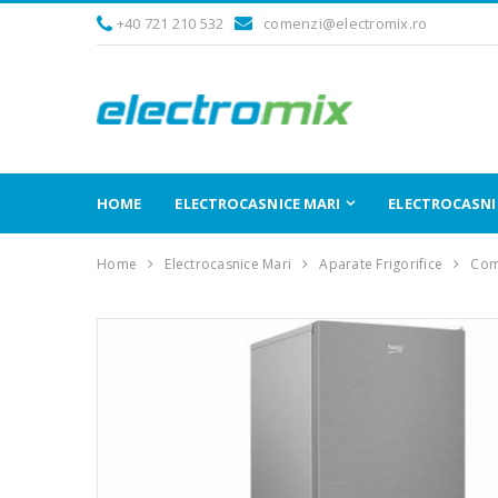
+40 721 210 532
comenzi@electromix.ro
HOME
ELECTROCASNICE MARI
ELECTROCASNIC
Home
Electrocasnice Mari
Aparate Frigorifice
Comb