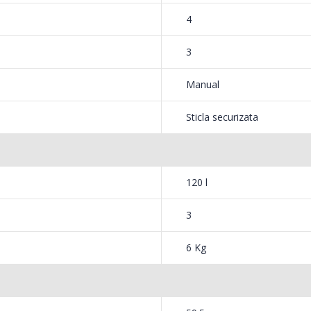
4
3
Manual
legumelor in cele mai bune conditii.
Sticla securizata
120 l
3
6 Kg