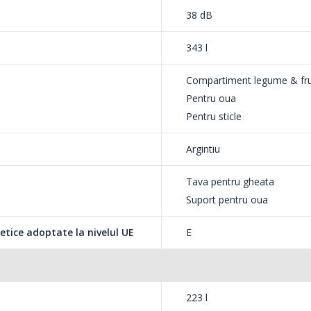
rgie electrica. Iluminare economica si
38 dB
343 l
Compartiment legume & fr
Pentru oua
Pentru sticle
 minim de energie iar temperatura poate fi
ine pozitionat pentru a nu fi actionat din
Argintiu
Tava pentru gheata
Suport pentru oua
etice adoptate la nivelul UE
E
bata, in functie de restrictiile spatiului.
rita designului inovativ si a balamalelor
223 l