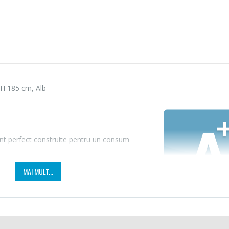
 H 185 cm, Alb
unt perfect construite pentru un consum
MAI MULT...
Fierbator electric cu
Masin
-25%
-21%
filtru ...
Bosch 
89,00 Lei
549,