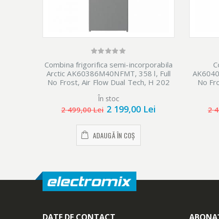
Combina frigorifica semi-incorporabila
C
Arctic AK60386M40NFMT, 358 l, Full
AK60406
No Frost, Air Flow Dual Tech, H 202
No Fro
cm, Clasa E, Metal Look
Te
În stoc
2 199,00 Lei
2 499,00 Lei
2 4
ADAUGĂ ÎN COȘ
DATE DE CONTACT
ABONAȚ