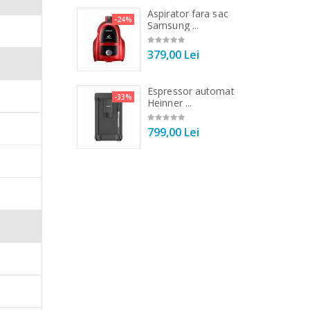
a de tocat carne
Aspirator fara sac
a fi
-33%
-24%
Tek ...
Samsung ...
rtea
00 Lei
379,00 Lei
 vertical Heinner
Espressor automat
-25%
-33%
DC1000SSBK ...
Heinner ...
00 Lei
799,00 Lei
e, puteti
ra.