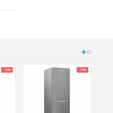
-15%
-14%