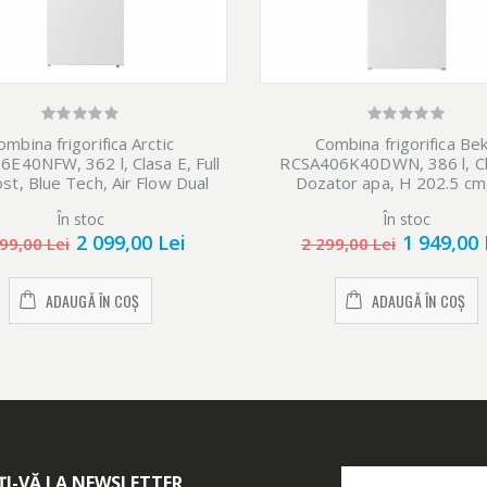
ombina frigorifica Arctic
Combina frigorifica Be
E40NFW, 362 l, Clasa E, Full
RCSA406K40DWN, 386 l, Cl
st, Blue Tech, Air Flow Dual
Dozator apa, H 202.5 cm,
ch, Efiline, H 202.5, Alb
În stoc
În stoc
2 099,00 Lei
1 949,00 
99,00 Lei
2 299,00 Lei
ADAUGĂ ÎN COȘ
ADAUGĂ ÎN COȘ
I-VĂ LA NEWSLETTER