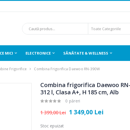
E MICI
ELECTRONICE
SĂNĂTATE & WELLNESS
ine Frigorifice
Combina Frigorifica Daewoo RN-390W
Combina frigorifica Daewoo RN
312 l, Clasa A+, H 185 cm, Alb
0 păreri
1 349,00 Lei
1 399,00 Lei
Stoc epuizat