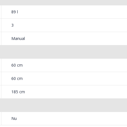
89 l
3
Manual
60 cm
60 cm
185 cm
Nu