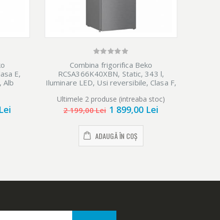
ko
Combina frigorifica Beko
Com
asa E,
RCSA366K40XBN, Static, 343 l,
VR
 Alb
Iluminare LED, Usi reversibile, Clasa F,
Teh
H 185.2 cm, Metal Outlook
Ultimele 2 produse (intreaba stoc)
Ulti
Lei
1 899,00 Lei
2 199,00 Lei
2 
ADAUGĂ ÎN COȘ