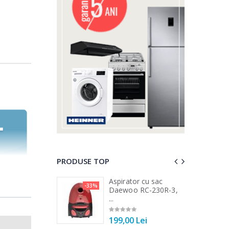
PRODUSE TOP
a de tocat carne
Aspirator cu sac
-33%
-25%
...
Daewoo RC-230R-3,
...
00 Lei
199,00 Lei