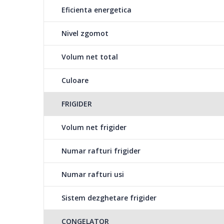
Eficienta energetica
Nivel zgomot
Volum net total
Vegetable case
Compartimentul \"Vegetable Case\" va ofera un spatiu 
Culoare
fructelor, ajutandu-va sa le pastrati in stare proaspata
FRIGIDER
Volum net frigider
Numar rafturi frigider
Numar rafturi usi
Sistem dezghetare frigider
CONGELATOR