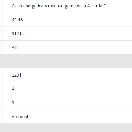
Clasa energetica A+ dintr-o gama de la A+++ la D
42 dB
312 l
generos de depozitare a legumelor si
Alb
 pentru o perioada mai lunga de timp.
223 l
4
3
Automat