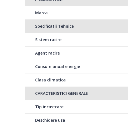
Aceasta optiune va fa
Marca
amplasat frigiderul. 
dreapta sau pe parte
Specificatii Tehnice
Sistem racire
Agent racire
Nivel de zgomot redus
Nivelul de zgomot mai mic este asigurat atat de compre
Consum anual energie
pentru reducerea zgomotului.
Clasa climatica
CARACTERISTICI GENERALE
Tip incastrare
Rafturi din sticla rezi
Datorita sticlei rezis
Deschidere usa
depozita o cantitate 