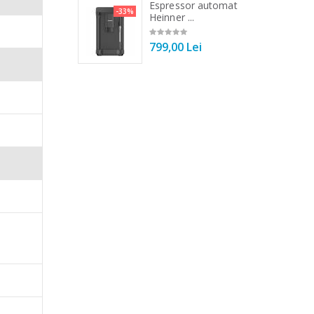
 de bucatarie
Espressor automat
-33%
-33%
r ...
Heinner ...
00 Lei
799,00 Lei