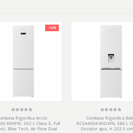
-16%
ombina frigorifica Arctic
Combina frigorifica Be
E40NFW, 362 l, Clasa E, Full
RCSA406K40DWN, 386 l, Cl
st, Blue Tech, Air Flow Dual
Dozator apa, H 202.5 cm,