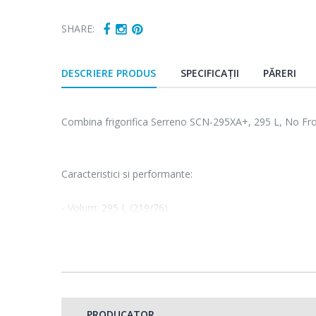
SHARE:
DESCRIERE PRODUS
SPECIFICAȚII
PĂRERI
Combina frigorifica Serreno SCN-295XA+, 295 L, No Fro
Caracteristici si performante:
- Volum: 295 L (219/76)
- Clasa energetica: A+
- Dimensiuni: 59.5 x 63 x 188 cm
- Rafturi de sticla
- Functie Super Cool
- Usi reversibile
PRODUCATOR