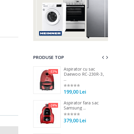
PRODUSE TOP
 vertical Heinner
Aspirator cu sac
-33%
-25%
DC1000SSBK ...
Daewoo RC-230R-3,
...
00 Lei
199,00 Lei
 de bucatarie
Aspirator fara sac
-21%
-24%
r ...
Samsung ...
00 Lei
379,00 Lei