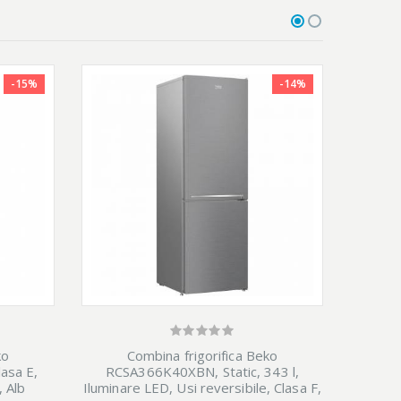
-15%
-14%
ko
Combina frigorifica Beko
Com
asa E,
RCSA366K40XBN, Static, 343 l,
VR
 Alb
Iluminare LED, Usi reversibile, Clasa F,
Teh