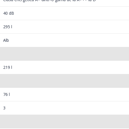
40 dB
295 l
Alb
219 l
76 l
3