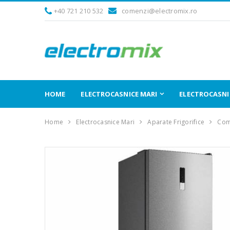
+40 721 210 532
comenzi@electromix.ro
HOME
ELECTROCASNICE MARI
ELECTROCASNIC
Home
Electrocasnice Mari
Aparate Frigorifice
Comb