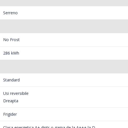
Masina de tocat carne
Robot
-33%
-14%
NobeLTek ...
Heinne
Serreno
199,00 Lei
299,
No Frost
286 kWh
Standard
Usi reversibile
Dreapta
Frigider
Clasa energetica A+ dintr-o gama de la A+++ la D