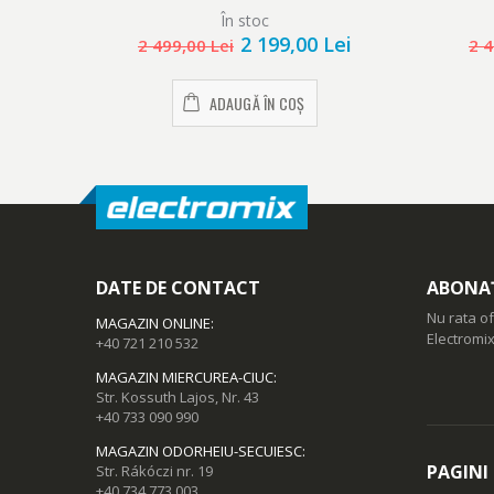
cm, Clasa E, Metal Look
Te
În stoc
2 199,00 Lei
2 499,00 Lei
2 4
ADAUGĂ ÎN COȘ
DATE DE CONTACT
ABONAȚ
Nu rata of
MAGAZIN ONLINE
:
Electromix
+40 721 210 532
MAGAZIN MIERCUREA-CIUC
:
Str. Kossuth Lajos, Nr. 43
+40 733 090 990
MAGAZIN ODORHEIU-SECUIESC
:
PAGINI
Str. Rákóczi nr. 19
+40 734 773 003