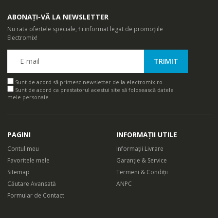
ABONAȚI-VĂ LA NEWSLETTER
Nu rata ofertele speciale, fii informat legat de promoțiile
Electromix!
Sunt de acord să primesc newsletter de la electromix.ro
Sunt de acord ca prestatorul acestui site să folosească datele
mele personale.
PAGINI
INFORMAȚII UTILE
Contul meu
Informații Livrare
Favoritele mele
Garanție & Service
Sitemap
Termeni & Condiții
Căutare Avansată
ANPC
Formular de Contact