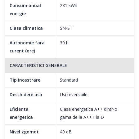
Un loc pentru toate
Consum anual
231 kWh
energie
Clasa climatica
SN-ST
EasyStore este o cutie de stocare multifunctionala, perfecta
pentru depozitare si care ofera acces rapid la toate ingredientele
Autonomie fara
30 h
mici sau delicate, dar atat de importante.
curent (ore)
CARACTERISTICI GENERALE
Tip incastrare
Standard
Deschidere usa
Usi reversibile
Eficienta
Clasa energetica A++ dintr-o
energetica
gama de la A+++ la D
Nivel zgomot
40 dB