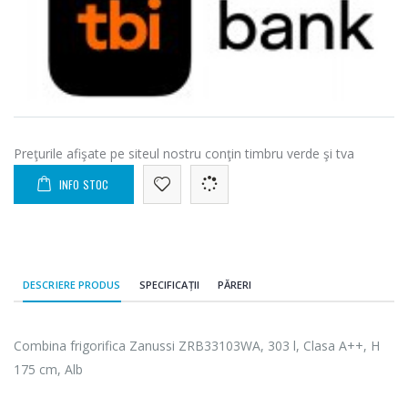
Preţurile afişate pe siteul nostru conţin timbru verde şi tva
INFO STOC
DESCRIERE PRODUS
SPECIFICAȚII
PĂRERI
Combina frigorifica Zanussi ZRB33103WA, 303 l, Clasa A++, H
175 cm, Alb