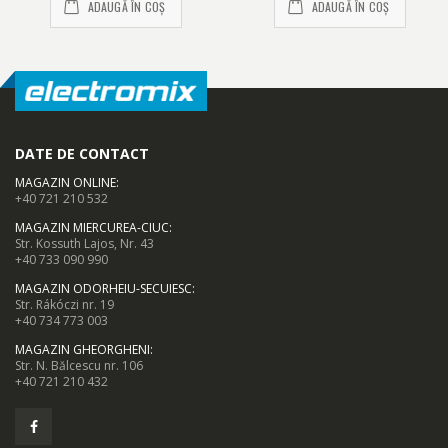
ADAUGĂ ÎN COȘ
ADAUGĂ ÎN COȘ
DATE DE CONTACT
MAGAZIN ONLINE
:
+40 721 210 532
MAGAZIN MIERCUREA-CIUC
:
Str. Kossuth Lajos, Nr. 43
+40 733 090 990
MAGAZIN ODORHEIU-SECUIESC
:
Str. Rákóczi nr. 19
+40 734 773 003
MAGAZIN GHEORGHENI
:
Str. N. Bălcescu nr. 106
+40 721 210 432