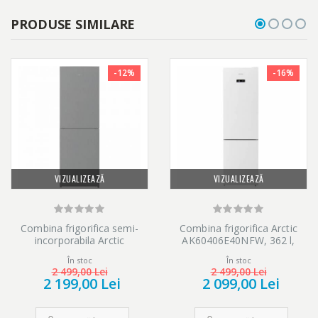
PRODUSE SIMILARE
-12%
-16%
VIZUALIZEAZĂ
VIZUALIZEAZĂ
Combina frigorifica semi-
Combina frigorifica Arctic
incorporabila Arctic
AK60406E40NFW, 362 l,
AK60386M40NFMT, 358 l,
Clasa E, Full No Frost, Blue
În stoc
În stoc
Full No Frost, Air Flow Dual
Tech, Air Flow Dual Tech,
2 499,00 Lei
2 499,00 Lei
Tech, H 202 cm, Clasa E,
Efiline, H 202.5, Alb
2 199,00 Lei
2 099,00 Lei
Metal Look