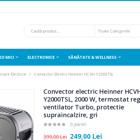
E MICI
ELECTRONICE
SĂNĂTATE & WELLNESS
oare Electrice
Convector Electric Heinner HCVH-Y2000TSL
Convector electric Heinner HCV
Y2000TSL, 2000 W, termostat regl
ventilator Turbo, protectie
supraincalzire, gri
0 păreri
249,00 Lei
399,00 Lei