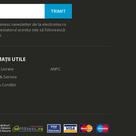
imesc newsletter de la electromix.ro
estatorul acestui site să folosească
e.
AȚII UTILE
 Livrare
ANPC
& Service
 Condiții