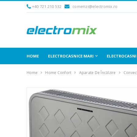
+40 721 210 532
comenzi@electromix.ro
HOME
ELECTROCASNICE MARI
ELECTROCASNIC
Home
Home Confort
Aparate De Încălzire
Convect