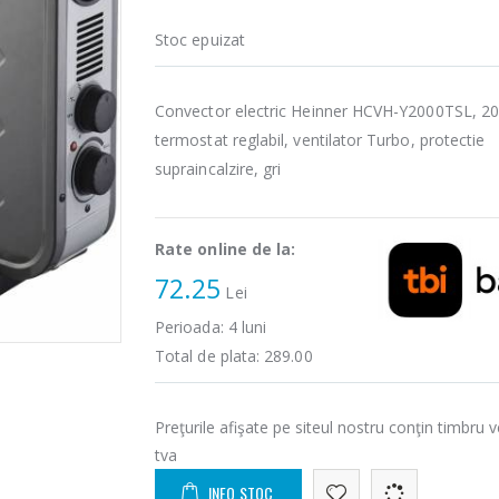
Stoc epuizat
Convector electric Heinner HCVH-Y2000TSL, 2
termostat reglabil, ventilator Turbo, protectie
supraincalzire, gri
Rate online de la:
72.25
Lei
Perioada:
4
luni
Total de plata:
289.00
Preţurile afişate pe siteul nostru conţin timbru v
tva
INFO STOC