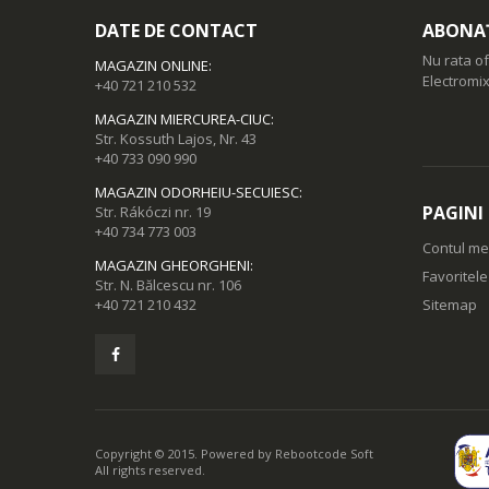
DATE DE CONTACT
ABONAȚ
Nu rata of
MAGAZIN ONLINE
:
Electromix
+40 721 210 532
MAGAZIN MIERCUREA-CIUC
:
Str. Kossuth Lajos, Nr. 43
+40 733 090 990
MAGAZIN ODORHEIU-SECUIESC
:
PAGINI
Str. Rákóczi nr. 19
+40 734 773 003
Contul m
MAGAZIN GHEORGHENI
:
Favoritel
Str. N. Bălcescu nr. 106
+40 721 210 432
Sitemap
Copyright © 2015. Powered by
Rebootcode Soft
All rights reserved.