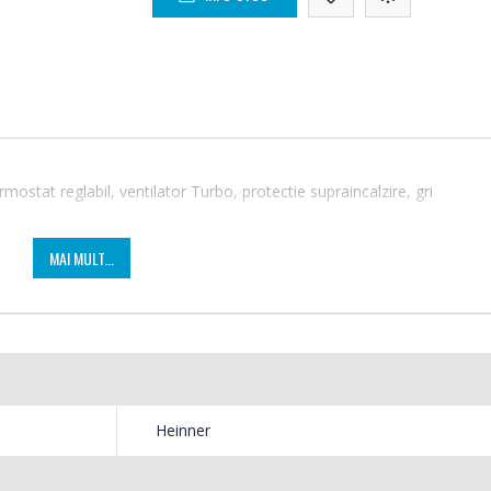
stat reglabil, ventilator Turbo, protectie supraincalzire, gri
MAI MULT...
Fierbator electric cu
Mixer
-25%
-18%
filtru ...
HHB-
89,00 Lei
139,
Heinner
Masina de tocat carne
Robot
-21%
-33%
Bosch ...
Heinne