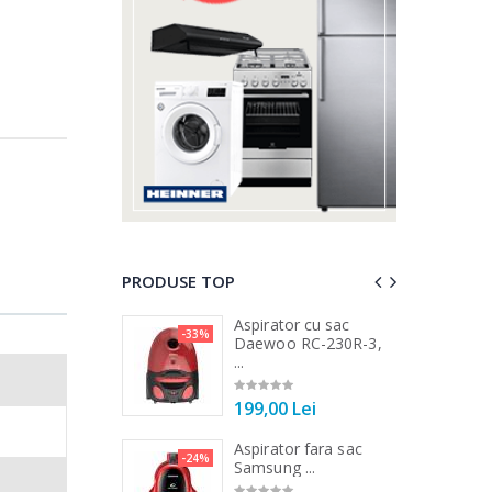
PRODUSE TOP
 vertical Heinner
Aspirator cu sac
-33%
-25%
DC1000SSBK ...
Daewoo RC-230R-3,
...
00 Lei
199,00 Lei
 de bucatarie
Aspirator fara sac
-21%
-24%
r ...
Samsung ...