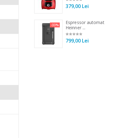
00 Lei
379,00 Lei
 de bucatarie
Espressor automat
-33%
-33%
r ...
Heinner ...
00 Lei
799,00 Lei