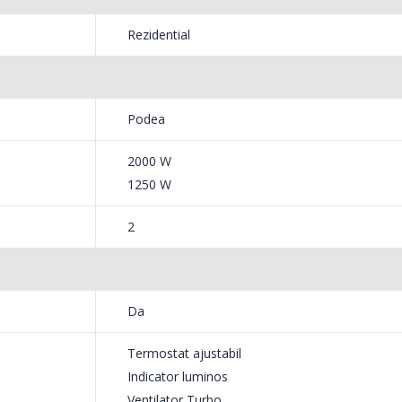
549,00 Lei
199,
Rezidential
Masina de tocat carne
Robot
-33%
-14%
NobeLTek ...
Heinne
199,00 Lei
299,
Podea
2000 W
1250 W
2
Da
Termostat ajustabil
Indicator luminos
Ventilator Turbo