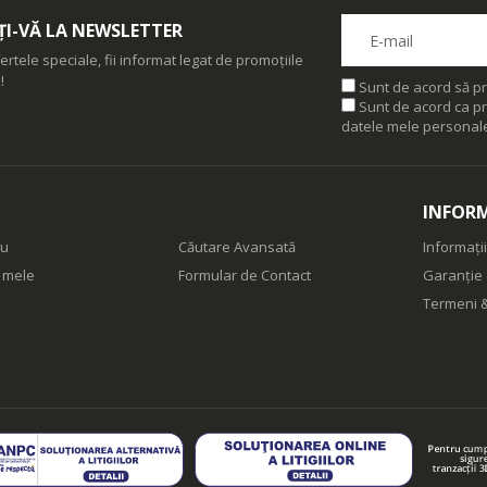
I-VĂ LA NEWSLETTER
ertele speciale, fii informat legat de promoțiile
!
Sunt de acord să pr
Sunt de acord ca pr
datele mele personal
INFORM
eu
Căutare Avansată
Informații
e mele
Formular de Contact
Garanție 
Termeni &