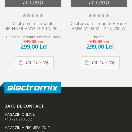
VIZUALIZEAZĂ
VIZUALIZEAZĂ
Cuptor cu microunde
Cuptor cu microunde Heinner
HEINNER HMW-20GRD, 20 l,
HMW-M2035SL, 20 l, 700 W,
700 W, Digital, Grill, Rosu
Control mecanic, Timer,
Ultimele 2 produse (intreaba stoc)
În stoc
Argintiu
349,00 Lei
349,00 Lei
299,00 Lei
299,00 Lei
ADAUGĂ ÎN COȘ
ADAUGĂ ÎN COȘ
DATE DE CONTACT
MAGAZIN ONLINE
:
+40 721 210 532
MAGAZIN MIERCUREA-CIUC
: