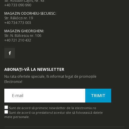
Str. Kossuth Lajos, Nr. 43
+40 733 090 990
MAGAZIN ODORHEIU-SECUIESC
:
Str. Rákóczi nr. 19
+40 734 773 003
MAGAZIN GHEORGHENI
:
Str. N. Bălcescu nr. 106
+40 721 210 432
ABONAȚI-VĂ LA NEWSLETTER
Nu rata ofertele speciale, fii informat legat de promoțiile
Electromix!
Sunt de acord să primesc newsletter de la electromix.ro
Sunt de acord ca prestatorul acestui site să folosească datele
mele personale.