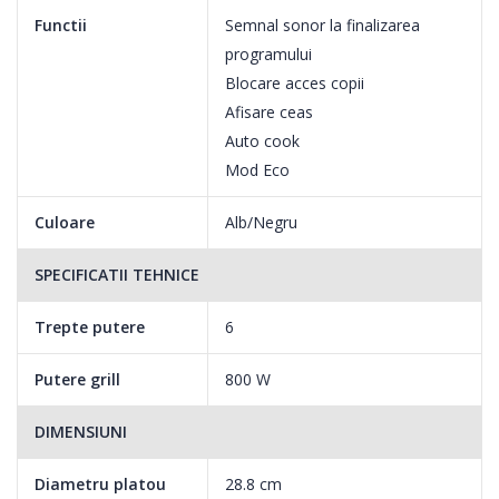
Functii
Semnal sonor la finalizarea
programului
Modul ECO
Blocare acces copii
Modul ECO reduce semnificativ consumul de energie cu cea mai
Afisare ceas
mica putere de standby din industrie. Cand nu gatiti, puterea
Auto cook
utilizata pentru a mentine functiile esentiale este minima,
Mod Eco
economisind costurile de energie electrica.
Culoare
Alb/Negru
SPECIFICATII TEHNICE
Trepte putere
6
Putere grill
800 W
DIMENSIUNI
Diametru platou
28.8 cm