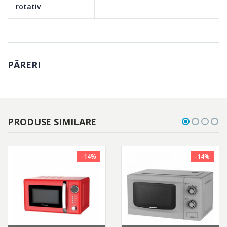
rotativ
PĂRERI
PRODUSE SIMILARE
Odorizant
Functia de deodorizare forteaza aerul din cavitatea interioara,
-14%
-14%
astfel incat mirosurile care persista sa fie risipite rapid. Prin
eliminarea mirosului fiecarui fel de mancare, mancarea va fi
mereu proaspata si delicioasa.