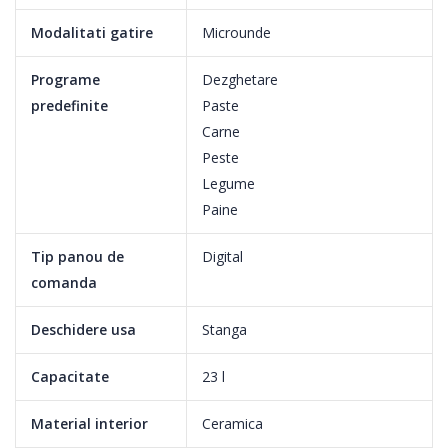
Modalitati gatire
Microunde
Programe
Dezghetare
predefinite
Paste
Carne
Peste
Legume
Paine
Tip panou de
Digital
comanda
CERAMIC INSIDE ™
Deschidere usa
Stanga
Interiorul CERAMIC INSIDE ™ este usor de pastrat curat si fara
zgarieturi. Suprafata neteda poate fi curatata fara spalare si nu
Capacitate
23 l
se va decolora in timp. De asemenea, este rezistent la rugina si
Material interior
Ceramica
la zgarieturi, deci dureaza mai mult.