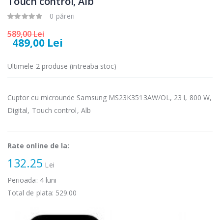
Touch control, Alb
Cuptor cu
Fierbator
-15%
-25%
microunde
electric cu filtru
0 păreri
Heinner ...
...
589,00 Lei
289,00 Lei
89,00 Lei
489,00 Lei
Cuptor cu
Masina de tocat
-17%
-21%
Ultimele 2 produse (intreaba stoc)
microunde
carne Bosch ...
incorporabil, ...
549,00 Lei
1 499,00 Lei
Cuptor cu microunde Samsung MS23K3513AW/OL, 23 l, 800 W,
Digital, Touch control, Alb
Masina de tocat
Espressor
-33%
-33%
carne
automat
NobeLTek ...
Heinner ...
Rate online de la:
199,00 Lei
799,00 Lei
132.25
Lei
Perioada:
4
luni
Total de plata:
529.00