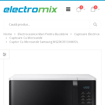
0
0
Home
Electrocasnice Mari Pentru Bucătărie
Cuptoare Electrice
Cuptoare Cu Microunde
Cuptor Cu Microunde Samsung MS23K3513AW/OL