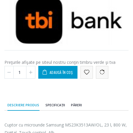
Preţurile afişate pe siteul nostru conţin timbru verde şi tva
ADAUGĂ ÎN COȘ
DESCRIERE PRODUS
SPECIFICAȚII
PĂRERI
Cuptor cu microunde Samsung MS23K3513AW/OL, 23 l, 800 W,
Digital, Touch control, Alb