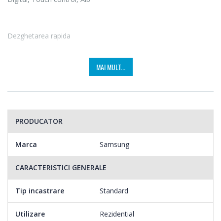
Dezghetarea rapida
Functia de dezghetare rapida, ajuta la dezghetarea rapida si
MAI MULT...
uniforma a alimentelor. Algoritmul sau automat de dezghetare
calculeaza timpul de decongelare corect pentru 5 tipuri de
alimente comune, deci este nevoie de mult mai putin timp
pentru pregatirea ingredientelor.
PRODUCATOR
Marca
Samsung
CARACTERISTICI GENERALE
Tip incastrare
Standard
Utilizare
Rezidential