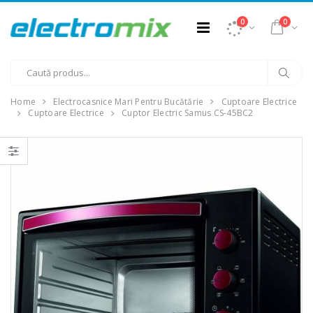
0
0
Home
Electrocasnice Mari Pentru Bucătărie
Cuptoare Electrice
Cuptoare Electrice
Cuptor Electric Samus CS-45BC2