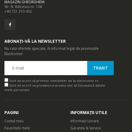
MAGAZIN GHEORGHENI
:
Str. N. Bălcescu nr. 106
+40 721 210 432
ABONAȚI-VĂ LA NEWSLETTER
Nu rata ofertele speciale, fii informat legat de promoțiile
Electromix!
Sunt de acord să primesc newsletter de la electromix.ro
Sunt de acord ca prestatorul acestui site să folosească datele
mele personale.
PAGINI
INFORMAȚII UTILE
Contul meu
Informații Livrare
Favoritele mele
Garanție & Service