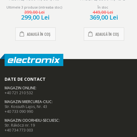
Ultimele 3 produse (intreaba stoc)
În stoc
399,00 Lei
449,00 Lei
299,00 Lei
369,00 Lei
ADAUGĂ ÎN COȘ
ADAUGĂ ÎN COȘ
DATE DE CONTACT
MAGAZIN ONLINE
:
+40 721 210 532
MAGAZIN MIERCUREA-CIUC
:
Str. Kossuth Lajos, Nr. 43
+40 733 090 990
MAGAZIN ODORHEIU-SECUIESC
:
Str. Rákóczi nr. 19
+40 734 773 003